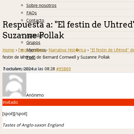
Sobre nosotros
FAQs
Contacto
Respuesta a: "El festin de Uhtre
Hislibreños
Suzanne Pollak
Actividad
Grupos
Home
›
Foros
›
Libros
›
Narrativa Hist�rica
›
"El festin de Uhtred" 
Miembros
festin de Uhtred" de Bernard Cornwell y Suzanne Pollak
Foro
7 octubre, 2024 a las 08:28
#95869
Anónimo
Invitado
[spoil][/spoil]
Tastes of Anglo-saxon England