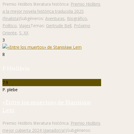
Premio Hislibris literatura histórica:
Premio Hislibris
a la mejor novela histórica traducida 2025
(finalista)
Subgéneros:
Aventuras
,
Biográfico
,
Político
,
Viajes
Temas:
Gertrude Bell
,
Próximo
Oriente
,
S. XX
3
8
P. Hislibris
7.9
P. plebe
«Entre los muertos» de Stanisław
Lem
Premio Hislibris literatura histórica:
Premio Hislibris
mejor cubierta 2024 (ganador/a))
Subgéneros: