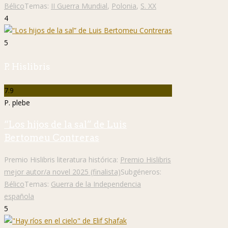
Bélico
Temas:
II Guerra Mundial
,
Polonia
,
S. XX
4
5
P. Hislibris
7.9
P. plebe
“Los hijos de la sal” de Luis
Bertomeu Contreras
Premio Hislibris literatura histórica:
Premio Hislibris
mejor autor/a novel 2025 (finalista)
Subgéneros:
Bélico
Temas:
Guerra de la Independencia
española
5