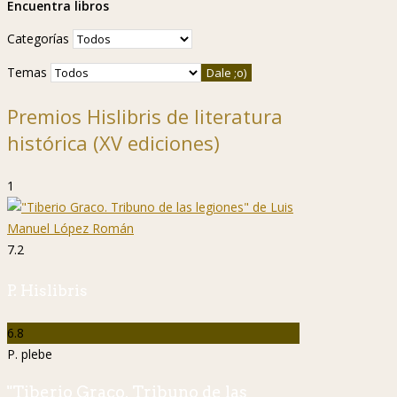
Encuentra libros
Categorías
Temas
Premios Hislibris de literatura
histórica (XV ediciones)
1
7.2
P. Hislibris
6.8
P. plebe
"Tiberio Graco. Tribuno de las