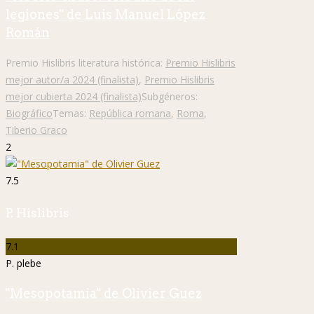
legiones" de Luis Manuel López
Román
Premio Hislibris literatura histórica:
Premio Hislibris
mejor autor/a 2024 (finalista)
,
Premio Hislibris
mejor cubierta 2024 (finalista)
Subgéneros:
Biográfico
Temas:
República romana
,
Roma
,
Tiberio Graco
2
7.5
P. Hislibris
7.1
P. plebe
"Mesopotamia" de Olivier Guez