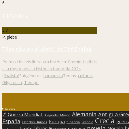
6
P. Hislibris
5.7
P. plebe
"Hay ríos en el cielo" de Elif Shafak
Premio Hislibris literatura histórica:
Premio Hislibris
a la mejor novela histórica traducida 2024
(finalista)
Subgéneros:
humanista
Temas:
culturas
,
Gilgamesh
,
Tiempo
Sorpresa
Alemania
Antigua Gre
2ª Guerra Mundial.
Alejandro Magno
Grecia
España
Europa
guerr
Estados Unidos
filosofía
Francia
novela
libros
Japón
Novela hi
nazismo
literatura