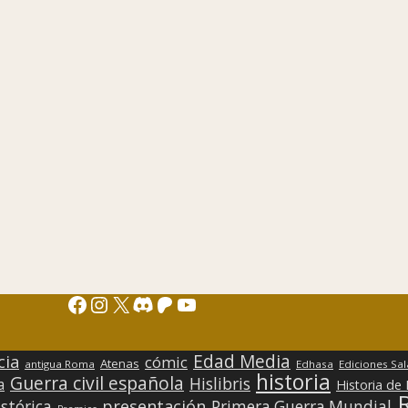
Facebook
Instagram
X
Discord
Patreon
YouTube
Edad Media
cia
cómic
Atenas
antigua Roma
Edhasa
Ediciones Sa
historia
Guerra civil española
Hislibris
a
Historia de
presentación
stórica
Primera Guerra Mundial