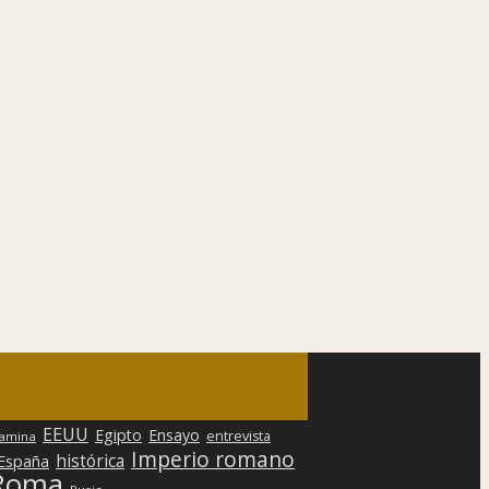
EEUU
Egipto
Ensayo
entrevista
lamina
Imperio romano
histórica
 España
Roma