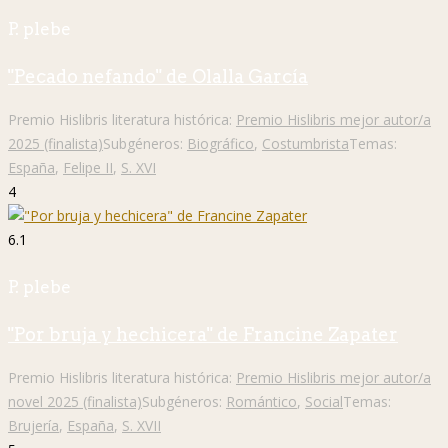
P. plebe
"Pecado nefando" de Olalla García
Premio Hislibris literatura histórica:
Premio Hislibris mejor autor/a
2025 (finalista)
Subgéneros:
Biográfico
,
Costumbrista
Temas:
España
,
Felipe II
,
S. XVI
4
6.1
P. plebe
"Por bruja y hechicera" de Francine Zapater
Premio Hislibris literatura histórica:
Premio Hislibris mejor autor/a
novel 2025 (finalista)
Subgéneros:
Romántico
,
Social
Temas:
Brujería
,
España
,
S. XVII