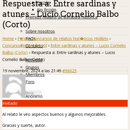
Respuesta a: Entre sardinas y
Ficción
No ficción
atunes – Lucio Cornelio Balbo
Premios Hislibris de literatura histórica
(Corto)
Info
Sobre nosotros
Home
›
Foros
›
Concursos de relatos hist�ricos Hislibris
›
FAQs
Concurso hislibre�o XV
›
Entre sardinas y atunes – Lucio Cornelio
Contacto
Balbo (Corto)
›
Respuesta a: Entre sardinas y atunes – Lucio
Hislibreños
Cornelio Balbo (Corto)
Actividad
Grupos
19 noviembre, 2024 a las 21:49
#96025
Miembros
Foro
Anónimo
Invitado
Al relato le veo aspectos buenos y algunos mejorables.
Gracias y suerte, autor.