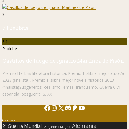
5
8
P. Hislibris
8.1
P. plebe
Castillos de fuego de Ignacio Martínez de Pisón
Premio Hislibris literatura histórica:
Premio Hislibris mejor autor/a
2023 (finalista)
,
Premio Hislibris mejor novela histórica 2023
(finalista)
Subgéneros:
Realismo
Temas:
franquismo
,
Guerra Civil
española
,
posguerra
,
S. XX
Facebook
Instagram
X
Discord
Patreon
YouTube
Sorpresa
Alemania
2ª Guerra Mundial.
Alejandro Magno