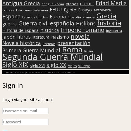
Edad Media
Antigua Grecia
cómic
Atenas
antigua Roma
EEUU
Egipto
Ensayo
entrevista
Edhasa
Ediciones Salamina
Grecia
España
Europa
Estados Unidos
filosofía
Francia
historia
Guerra civil española
Hislibris
guerra
Imperio romano
histórica
Historia de España
Inglaterra
novela
libros
Japón
nazismo
literatura
presentación
Novela histórica
Premios
Roma
Primera Guerra Mundial
Rusia
Segunda Guerra Mundial
Siglo XIX
siglo XX
siglo XVI
Viajes
vikingos
Todos los derechos pertenecen a Hislibris Asociación cultural
Sign In
Login via your site account