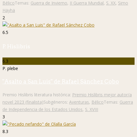
Bélico
Temas:
Guerra de Invierno
,
II Guerra Mundial
,
S. XX
,
Simo
Häyhä
2
6.5
P. Hislibris
6.3
P. plebe
"Asalto a San Luis" de Rafael Sánchez Cobo
Premio Hislibris literatura histórica:
Premio Hislibris mejor autor/a
novel 2023 (finalista)
Subgéneros:
Aventuras
,
Bélico
Temas:
Guerra
de Independencia de los Estados Unidos
,
S. XVIII
3
8.3