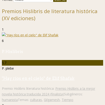
Premios Hislibris de literatura histórica
(XV ediciones)
1
6
P. Hislibris
5.7
P. plebe
"Hay ríos en el cielo" de Elif Shafak
Premio Hislibris literatura histórica:
Premio Hislibris a la mejor
novela histórica traducida 2024 (finalista)
Subgéneros:
humanista
Temas:
culturas
,
Gilgamesh
,
Tiempo