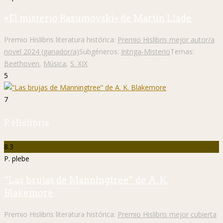
«El misterio Razumovski» de Martín Llade
Premio Hislibris literatura histórica:
Premio Hislibris mejor autor/a
novel 2024 (ganador/a)
Subgéneros:
Intriga-Misterio
Temas:
Beethoven
,
Música
,
S. XIX
5
7
P. Hislibris
8.3
P. plebe
“Las brujas de Manningtree” de A. K.
Blakemore
Premio Hislibris literatura histórica:
Premio Hislibris mejor cubierta