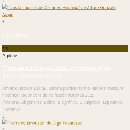
2
8
P. Hislibris
9.3
P. plebe
"Tras las huellas de César en Hispania" de
Arturo Gonzalo Aizpiri
Ámbito:
Historia Bélica
,
Historia política
Premio Hislibris literatura
histórica:
Mejor obra de no ficción histórica 2025
(finalista)
Subgéneros:
Bélico
,
Biográfico
,
Divulgativo
,
Expositivo
,
Narrativo
3
8