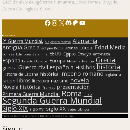
2025 (finalista)
Subgéneros:
humanista
,
Social
Temas:
Brujería
,
Guerra Civil inglesa
,
S. XVII
Facebook
Instagram
X
Discord
Patreon
YouTube
Sorpresa
Alemania
2ª Guerra Mundial.
Alejandro Magno
Edad Media
Antigua Grecia
cómic
Atenas
antigua Roma
EEUU
Egipto
Ensayo
entrevista
Edhasa
Ediciones Salamina
Grecia
España
Europa
Estados Unidos
filosofía
Francia
historia
Guerra civil española
Hislibris
guerra
Imperio romano
histórica
Historia de España
Inglaterra
novela
libros
Japón
nazismo
literatura
presentación
Novela histórica
Premios
Roma
Primera Guerra Mundial
Rusia
Segunda Guerra Mundial
Siglo XIX
siglo XX
siglo XVI
Viajes
vikingos
Todos los derechos pertenecen a Hislibris Asociación cultural
Sign In