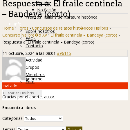
Respuesta a: El fraile centinela
Ficción
No ficción
– Bandeya (corto)
Premios Hislibris de literatura histórica
Info
Home
›
Foros
›
Concursos de relatos hist�ricos Hislibris
›
Sobre nosotros
Concurso hislibre�o XV
›
El fraile centinela – Bandeya (corto)
›
FAQs
Respuesta a: El fraile centinela – Bandeya (corto)
Contacto
Hislibreños
11 octubre, 2024 a las 08:01
#96115
Actividad
Grupos
Miembros
Anónimo
Foro
Invitado
Gracias por el aporte, autor.
Encuentra libros
Categorías
Temas