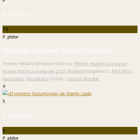
P. Hislibris
7.6
P. plebe
"Tierra de Empusas" de Olga Tokarczuk
Premio Hislibris literatura histórica:
Premio Hislibris a la mejor
novela histórica traducida 2025 (finalista)
Subgéneros:
Filosófico
,
humanista
,
psicológico
Temas:
I Guerra Mundial
4
5
P. Hislibris
8
P. plebe