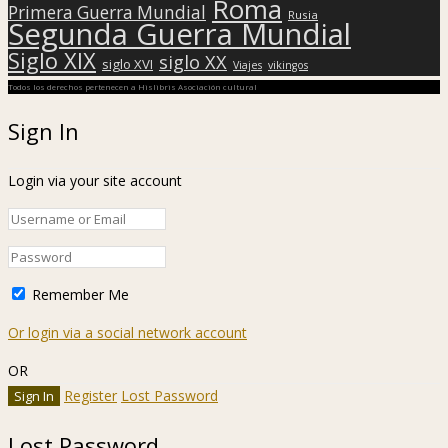
Roma
Primera Guerra Mundial
Rusia
Segunda Guerra Mundial
Siglo XIX
siglo XX
siglo XVI
Viajes
vikingos
Todos los derechos pertenecen a Hislibris Asociación cultural
Sign In
Login via your site account
Remember Me
Or login via a social network account
OR
Register
Lost Password
Lost Password