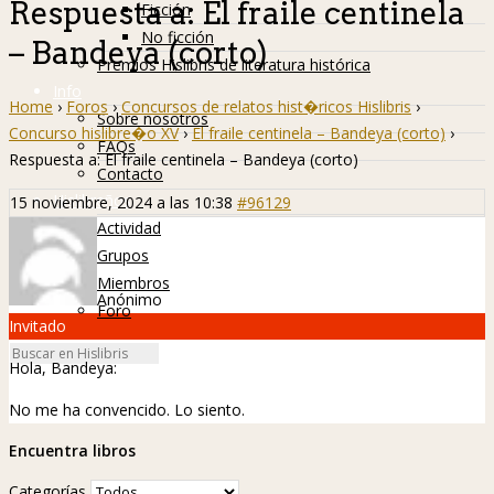
Respuesta a: El fraile centinela
Ficción
No ficción
– Bandeya (corto)
Premios Hislibris de literatura histórica
Info
Home
›
Foros
›
Concursos de relatos hist�ricos Hislibris
›
Sobre nosotros
Concurso hislibre�o XV
›
El fraile centinela – Bandeya (corto)
›
FAQs
Respuesta a: El fraile centinela – Bandeya (corto)
Contacto
Hislibreños
15 noviembre, 2024 a las 10:38
#96129
Actividad
Grupos
Miembros
Anónimo
Foro
Invitado
Hola, Bandeya:
No me ha convencido. Lo siento.
Encuentra libros
Categorías