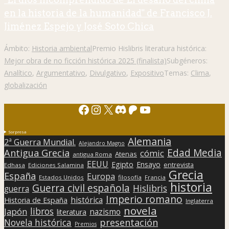
en la historia de la humanidad" de Francisco J.
Jiménez Espejo y José Soto Chica
Ámbito:
Historia ambiental
Premio Hislibris literatura histórica:
Mejor obra de no ficción histórica 2025 (finalista)
Subgéneros:
Analítico
,
Argumentativo
,
Divulgativo
,
Expositivo
Temas:
Clima
,
globalización
Facebook
Instagram
X
Discord
Patreon
YouTube
Sorpresa
Alemania
2ª Guerra Mundial.
Alejandro Magno
Edad Media
Antigua Grecia
cómic
Atenas
antigua Roma
EEUU
Egipto
Ensayo
entrevista
Edhasa
Ediciones Salamina
Grecia
España
Europa
Estados Unidos
filosofía
Francia
historia
Guerra civil española
Hislibris
guerra
Imperio romano
histórica
Historia de España
Inglaterra
novela
libros
Japón
nazismo
literatura
presentación
Novela histórica
Premios