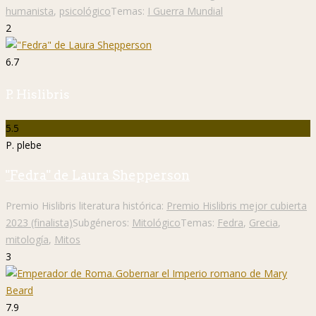
humanista
,
psicológico
Temas:
I Guerra Mundial
2
6.7
P. Hislibris
5.5
P. plebe
"Fedra" de Laura Shepperson
Premio Hislibris literatura histórica:
Premio Hislibris mejor cubierta
2023 (finalista)
Subgéneros:
Mitológico
Temas:
Fedra
,
Grecia
,
mitología
,
Mitos
3
7.9