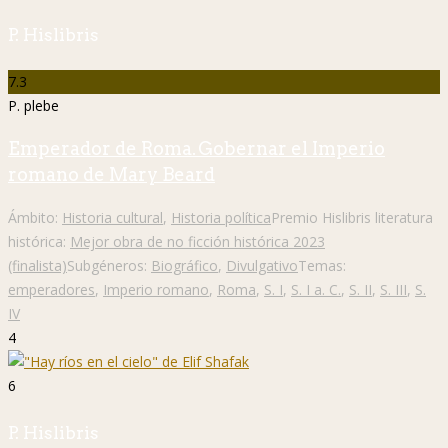
P. Hislibris
7.3
P. plebe
Emperador de Roma. Gobernar el Imperio
romano de Mary Beard
Ámbito:
Historia cultural
,
Historia política
Premio Hislibris literatura
histórica:
Mejor obra de no ficción histórica 2023
(finalista)
Subgéneros:
Biográfico
,
Divulgativo
Temas:
emperadores
,
Imperio romano
,
Roma
,
S. I
,
S. I a. C.
,
S. II
,
S. III
,
S.
IV
4
6
P. Hislibris