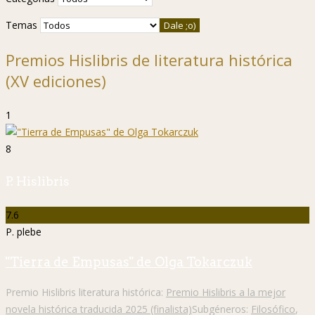
Temas
Premios Hislibris de literatura histórica
(XV ediciones)
1
8
P. Hislibris
7.6
P. plebe
"Tierra de Empusas" de Olga Tokarczuk
Premio Hislibris literatura histórica:
Premio Hislibris a la mejor
novela histórica traducida 2025 (finalista)
Subgéneros:
Filosófico
,