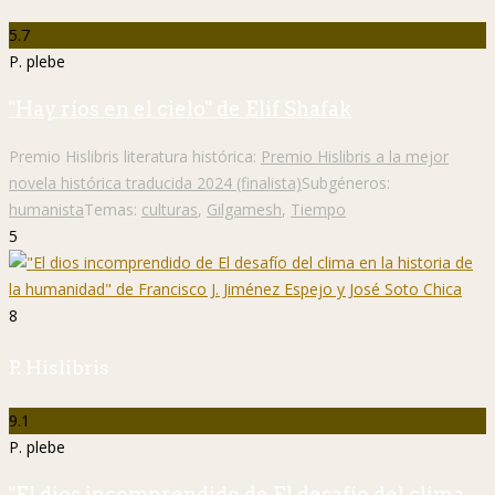
5.7
P. plebe
"Hay ríos en el cielo" de Elif Shafak
Premio Hislibris literatura histórica:
Premio Hislibris a la mejor
novela histórica traducida 2024 (finalista)
Subgéneros:
humanista
Temas:
culturas
,
Gilgamesh
,
Tiempo
5
8
P. Hislibris
9.1
P. plebe
"El dios incomprendido de El desafío del clima