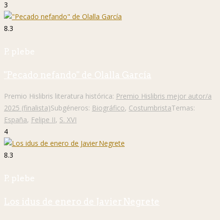
3
8.3
P. plebe
"Pecado nefando" de Olalla García
Premio Hislibris literatura histórica:
Premio Hislibris mejor autor/a
2025 (finalista)
Subgéneros:
Biográfico
,
Costumbrista
Temas:
España
,
Felipe II
,
S. XVI
4
8.3
P. plebe
Los idus de enero de Javier Negrete