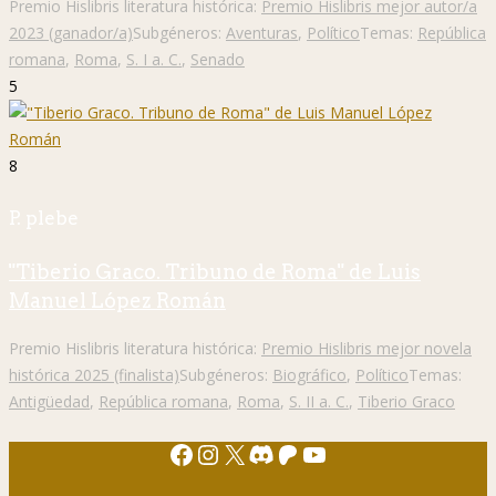
Premio Hislibris literatura histórica:
Premio Hislibris mejor autor/a
2023 (ganador/a)
Subgéneros:
Aventuras
,
Político
Temas:
República
romana
,
Roma
,
S. I a. C.
,
Senado
5
8
P. plebe
"Tiberio Graco. Tribuno de Roma" de Luis
Manuel López Román
Premio Hislibris literatura histórica:
Premio Hislibris mejor novela
histórica 2025 (finalista)
Subgéneros:
Biográfico
,
Político
Temas:
Antigüedad
,
República romana
,
Roma
,
S. II a. C.
,
Tiberio Graco
Facebook
Instagram
X
Discord
Patreon
YouTube