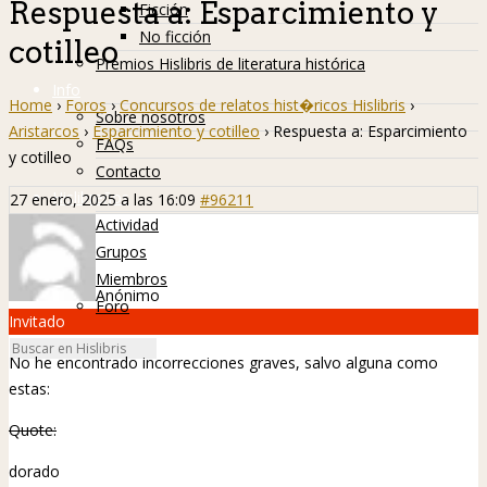
Respuesta a: Esparcimiento y
Ficción
No ficción
cotilleo
Premios Hislibris de literatura histórica
Info
Home
›
Foros
›
Concursos de relatos hist�ricos Hislibris
›
Sobre nosotros
Aristarcos
›
Esparcimiento y cotilleo
›
Respuesta a: Esparcimiento
FAQs
y cotilleo
Contacto
Hislibreños
27 enero, 2025 a las 16:09
#96211
Actividad
Grupos
Miembros
Anónimo
Foro
Invitado
No he encontrado incorrecciones graves, salvo alguna como
estas:
Quote:
dorado