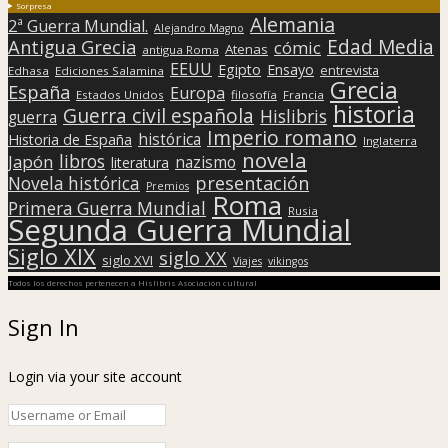
Sorpresa
Alemania
2ª Guerra Mundial.
Alejandro Magno
Edad Media
Antigua Grecia
cómic
Atenas
antigua Roma
EEUU
Egipto
Ensayo
entrevista
Edhasa
Ediciones Salamina
Grecia
España
Europa
Estados Unidos
filosofía
Francia
historia
Guerra civil española
Hislibris
guerra
Imperio romano
histórica
Historia de España
Inglaterra
novela
libros
Japón
nazismo
literatura
presentación
Novela histórica
Premios
Roma
Primera Guerra Mundial
Rusia
Segunda Guerra Mundial
Siglo XIX
siglo XX
siglo XVI
Viajes
vikingos
Todos los derechos pertenecen a Hislibris Asociación cultural
Sign In
Login via your site account