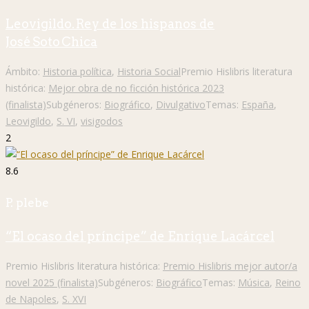
Leovigildo. Rey de los hispanos de
José Soto Chica
Ámbito:
Historia política
,
Historia Social
Premio Hislibris literatura
histórica:
Mejor obra de no ficción histórica 2023
(finalista)
Subgéneros:
Biográfico
,
Divulgativo
Temas:
España
,
Leovigildo
,
S. VI
,
visigodos
2
8.6
P. plebe
“El ocaso del príncipe” de Enrique Lacárcel
Premio Hislibris literatura histórica:
Premio Hislibris mejor autor/a
novel 2025 (finalista)
Subgéneros:
Biográfico
Temas:
Música
,
Reino
de Napoles
,
S. XVI