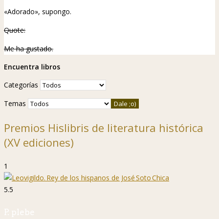
«Adorado», supongo.
Quote:
Me ha gustado.
Encuentra libros
Categorías
Temas
Premios Hislibris de literatura histórica
(XV ediciones)
1
5.5
P. plebe