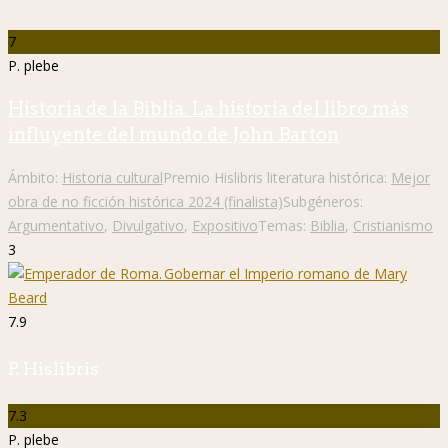
7
P. plebe
Historia de la Biblia. La historia del libro más
influyente del mundo de John Barton
Ámbito:
Historia cultural
Premio Hislibris literatura histórica:
Mejor
obra de no ficción histórica 2024 (finalista)
Subgéneros:
Argumentativo
,
Divulgativo
,
Expositivo
Temas:
Biblia
,
Cristianismo
3
7.9
P. Hislibris
7.3
P. plebe