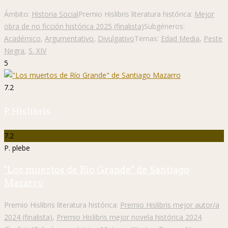
Ámbito:
Historia Social
Premio Hislibris literatura histórica:
Mejor
obra de no ficción histórica 2025 (finalista)
Subgéneros:
Académico
,
Argumentativo
,
Divulgativo
Temas:
Edad Media
,
Peste
Negra
,
S. XIV
5
7.2
P. Hislibris
7.2
P. plebe
"Los muertos de Río Grande" de Santiago
Mazarro
Premio Hislibris literatura histórica:
Premio Hislibris mejor autor/a
2024 (finalista)
,
Premio Hislibris mejor novela histórica 2024