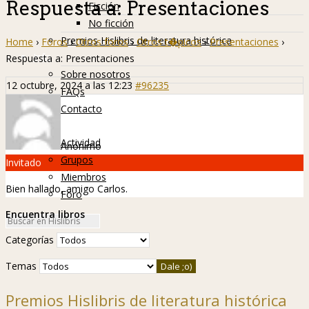
Respuesta a: Presentaciones
Ficción
No ficción
Premios Hislibris de literatura histórica
Home
›
Foros
›
Otros foros
›
Otros t�picos
›
Presentaciones
›
Info
Respuesta a: Presentaciones
Sobre nosotros
12 octubre, 2024 a las 12:23
#96235
FAQs
Contacto
Hislibreños
Actividad
Anónimo
Grupos
Invitado
Miembros
Bien hallado, amigo Carlos.
Foro
Encuentra libros
Categorías
Temas
Premios Hislibris de literatura histórica