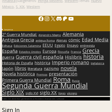
(finalista)
Subgéneros:
Intriga-Misterio
,
Western
Temas:
Nuevo
México
,
S. XIX
,
Western
Facebook
Instagram
X
Discord
Patreon
YouTube
Sorpresa
Alemania
2ª Guerra Mundial.
Alejandro Magno
Edad Media
Antigua Grecia
cómic
Atenas
antigua Roma
EEUU
Egipto
Ensayo
entrevista
Edhasa
Ediciones Salamina
Grecia
España
Europa
Estados Unidos
filosofía
Francia
historia
Guerra civil española
Hislibris
guerra
Imperio romano
histórica
Historia de España
Inglaterra
novela
libros
Japón
nazismo
literatura
presentación
Novela histórica
Premios
Roma
Primera Guerra Mundial
Rusia
Segunda Guerra Mundial
Siglo XIX
siglo XX
siglo XVI
Viajes
vikingos
Todos los derechos pertenecen a Hislibris Asociación cultural
Sign In