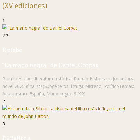
(XV ediciones)
1
7.2
P. plebe
"La mano negra” de Daniel Corpas
Premio Hislibris literatura histórica:
Premio Hislibris mejor autor/a
novel 2025 (finalista)
Subgéneros:
Intriga-Misterio
,
Político
Temas:
Anarquismo
,
España
,
Mano negra
,
S. XIX
2
5
P. Hislibris