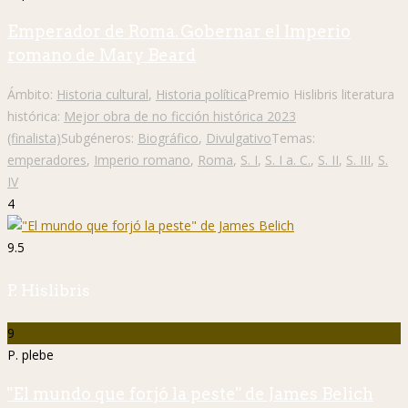
Emperador de Roma. Gobernar el Imperio
romano de Mary Beard
Ámbito:
Historia cultural
,
Historia política
Premio Hislibris literatura
histórica:
Mejor obra de no ficción histórica 2023
(finalista)
Subgéneros:
Biográfico
,
Divulgativo
Temas:
emperadores
,
Imperio romano
,
Roma
,
S. I
,
S. I a. C.
,
S. II
,
S. III
,
S.
IV
4
9.5
P. Hislibris
9
P. plebe
"El mundo que forjó la peste" de James Belich