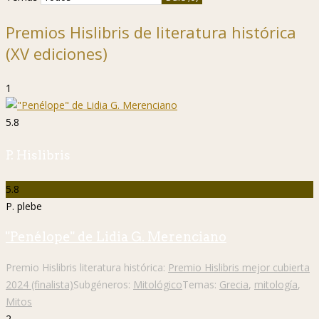
Premios Hislibris de literatura histórica
(XV ediciones)
1
5.8
P. Hislibris
5.8
P. plebe
"Penélope" de Lidia G. Merenciano
Premio Hislibris literatura histórica:
Premio Hislibris mejor cubierta
2024 (finalista)
Subgéneros:
Mitológico
Temas:
Grecia
,
mitología
,
Mitos
2