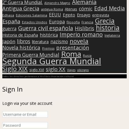
Alemania
2ª Guerra Mundial.
Alejandro Magno
Edad Media
Antigua Grecia
cómic
Atenas
antigua Roma
EEUU
Egipto
Ensayo
entrevista
Edhasa
Ediciones Salamina
Grecia
España
Europa
Estados Unidos
filosofía
Francia
historia
Guerra civil española
Hislibris
guerra
Imperio romano
histórica
Historia de España
Inglaterra
novela
libros
Japón
nazismo
literatura
presentación
Novela histórica
Premios
Roma
Primera Guerra Mundial
Rusia
Segunda Guerra Mundial
Siglo XIX
siglo XX
siglo XVI
Viajes
vikingos
Todos los derechos pertenecen a Hislibris Asociación cultural
Sign In
Login via your site account