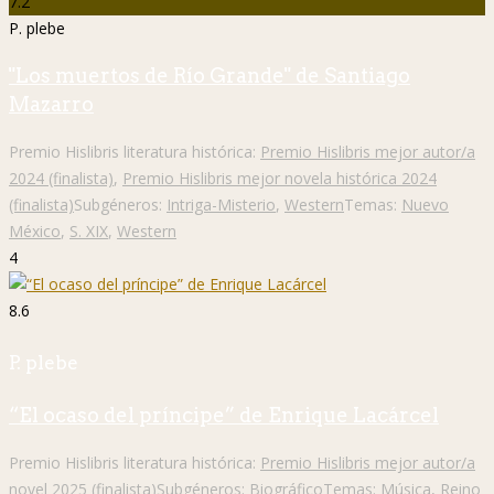
7.2
P. plebe
"Los muertos de Río Grande" de Santiago
Mazarro
Premio Hislibris literatura histórica:
Premio Hislibris mejor autor/a
2024 (finalista)
,
Premio Hislibris mejor novela histórica 2024
(finalista)
Subgéneros:
Intriga-Misterio
,
Western
Temas:
Nuevo
México
,
S. XIX
,
Western
4
8.6
P. plebe
“El ocaso del príncipe” de Enrique Lacárcel
Premio Hislibris literatura histórica:
Premio Hislibris mejor autor/a
novel 2025 (finalista)
Subgéneros:
Biográfico
Temas:
Música
,
Reino