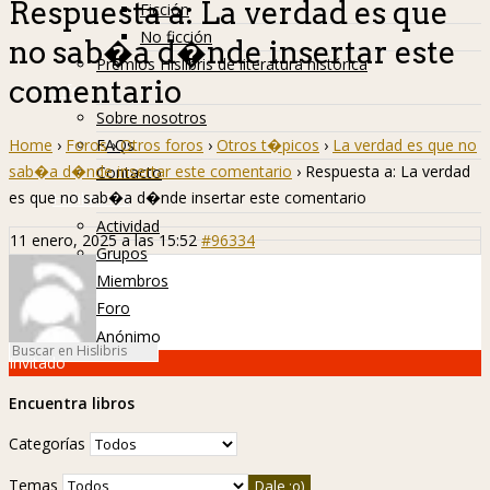
Respuesta a: La verdad es que
Ficción
No ficción
no sab�a d�nde insertar este
Premios Hislibris de literatura histórica
comentario
Info
Sobre nosotros
Home
›
Foros
›
Otros foros
›
Otros t�picos
›
La verdad es que no
FAQs
sab�a d�nde insertar este comentario
›
Respuesta a: La verdad
Contacto
es que no sab�a d�nde insertar este comentario
Hislibreños
Actividad
11 enero, 2025 a las 15:52
#96334
Grupos
Miembros
Foro
Anónimo
Invitado
Encuentra libros
Categorías
Temas