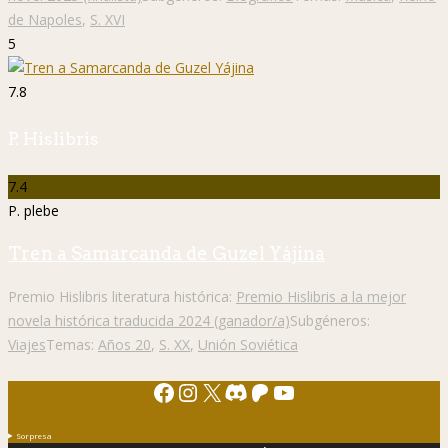
de Napoles
,
S. XVI
5
7.8
P. Hislibris
7.4
P. plebe
Tren a Samarcanda de Guzel Yájina
Premio Hislibris literatura histórica:
Premio Hislibris a la mejor
novela histórica traducida 2024 (ganador/a)
Subgéneros:
Viajes
Temas:
Años 20
,
S. XX
,
Unión Soviética
Facebook
Instagram
X
Discord
Patreon
YouTube
Sorpresa