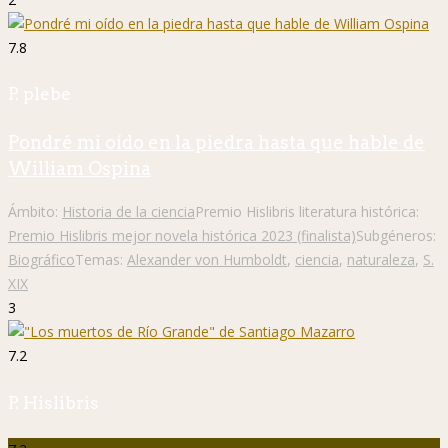
7.8
P. plebe
Pondré mi oído en la piedra hasta que hable de
William Ospina
Ámbito:
Historia de la ciencia
Premio Hislibris literatura histórica:
Premio Hislibris mejor novela histórica 2023 (finalista)
Subgéneros:
Biográfico
Temas:
Alexander von Humboldt
,
ciencia
,
naturaleza
,
S.
XIX
3
7.2
P. Hislibris