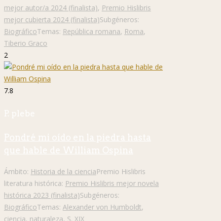
mejor autor/a 2024 (finalista)
,
Premio Hislibris
mejor cubierta 2024 (finalista)
Subgéneros:
Biográfico
Temas:
República romana
,
Roma
,
Tiberio Graco
2
7.8
P. plebe
Pondré mi oído en la piedra hasta
que hable de William Ospina
Ámbito:
Historia de la ciencia
Premio Hislibris
literatura histórica:
Premio Hislibris mejor novela
histórica 2023 (finalista)
Subgéneros:
Biográfico
Temas:
Alexander von Humboldt
,
ciencia
,
naturaleza
,
S. XIX