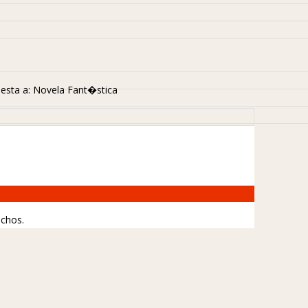
esta a: Novela Fant�stica
echos.