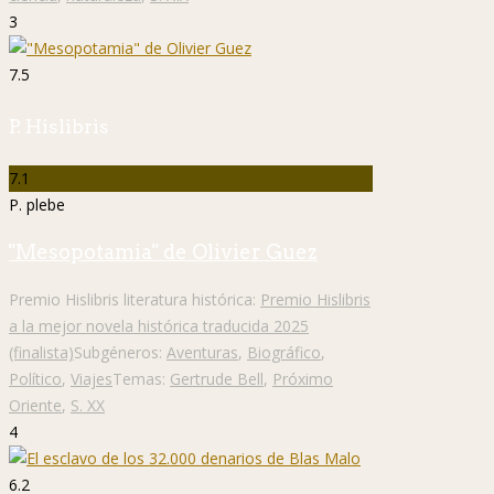
3
7.5
P. Hislibris
7.1
P. plebe
"Mesopotamia" de Olivier Guez
Premio Hislibris literatura histórica:
Premio Hislibris
a la mejor novela histórica traducida 2025
(finalista)
Subgéneros:
Aventuras
,
Biográfico
,
Político
,
Viajes
Temas:
Gertrude Bell
,
Próximo
Oriente
,
S. XX
4
6.2