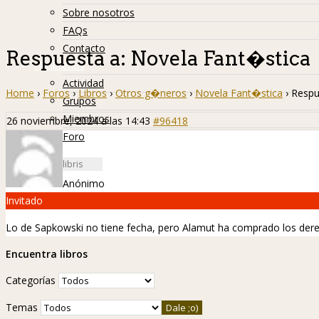
Sobre nosotros
FAQs
Contacto
Respuesta a: Novela Fant�stica
Hislibreños
Actividad
Home
›
Foros
›
Libros
›
Otros g�neros
›
Novela Fant�stica
›
Respu
Grupos
Miembros
26 noviembre, 2024 a las 14:43
#96418
Foro
Anónimo
Invitado
Lo de Sapkowski no tiene fecha, pero Alamut ha comprado los der
Encuentra libros
Categorías
Temas