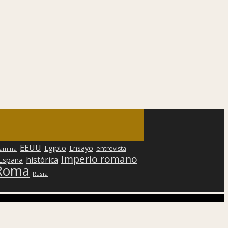
EEUU
Egipto
Ensayo
entrevista
lamina
Imperio romano
histórica
 España
Roma
Rusia