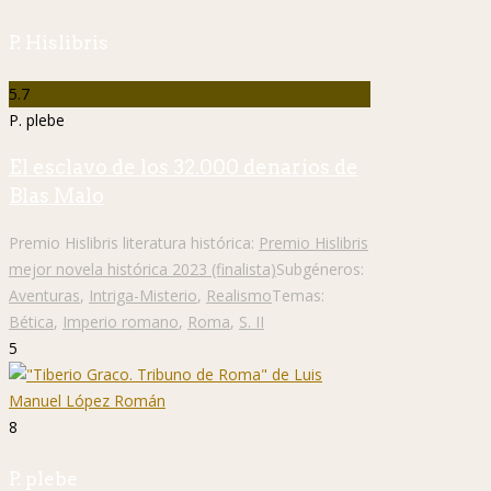
P. Hislibris
5.7
P. plebe
El esclavo de los 32.000 denarios de
Blas Malo
Premio Hislibris literatura histórica:
Premio Hislibris
mejor novela histórica 2023 (finalista)
Subgéneros:
Aventuras
,
Intriga-Misterio
,
Realismo
Temas:
Bética
,
Imperio romano
,
Roma
,
S. II
5
8
P. plebe