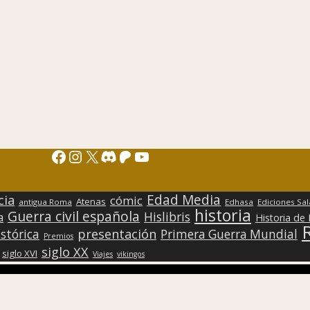
Facebook
Instagram
X
Discord
Patreon
YouTube
Edad Media
cia
cómic
Atenas
antigua Roma
Edhasa
Ediciones Sa
historia
Guerra civil española
Hislibris
a
Historia de
presentación
stórica
Primera Guerra Mundial
Premios
siglo XX
siglo XVI
Viajes
vikingos