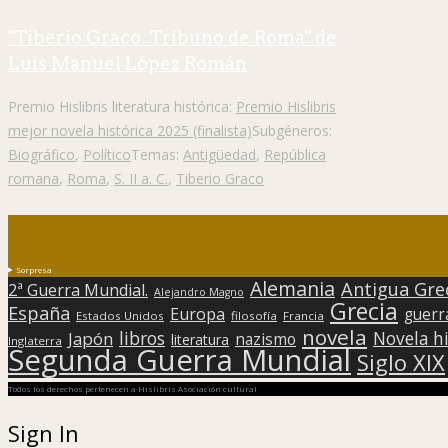
"Tiberio Graco. Tribuno de Roma" de
Luis Manuel López Román
Premio Hislibris literatura histórica:
Premio Hislibris
mejor novela histórica 2025 (finalista)
Subgéneros:
Biográfico
,
Político
Temas:
Antigüedad
,
República
romana
,
Roma
,
S. II a. C.
,
Tiberio Graco
Sorpresa
Alemania
Antigua Gre
2ª Guerra Mundial.
Alejandro Magno
Grecia
España
Europa
guerr
Estados Unidos
filosofía
Francia
novela
libros
Japón
Novela hi
nazismo
literatura
Inglaterra
Segunda Guerra Mundial
Siglo XIX
Todos los derechos pertenecen a Hislibris Asociación cultural
Sign In