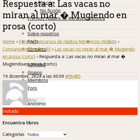
Respuesta a: Las vacas no
Ficción
No ficción
miran al mar � Mugiendo en
Premios Hislibris de literatura histórica
prosa (corto)
Info
Sobre nosotros
Home
›
Foros
›
Concursos de relatos hist�ricos Hislibris
›
FAQs
Concurso hislibre�o XV
›
Las vacas no miran al mar � Mugiendo
Contacto
en prosa (corto)
›
Respuesta a: Las vacas no miran al mar �
Hislibreños
Mugiendo en prosa (corto)
Actividad
Grupos
19 diciembre, 2024 a las 00:09
#96485
Miembros
Foro
Anónimo
Invitado
Encuentra libros
Categorías