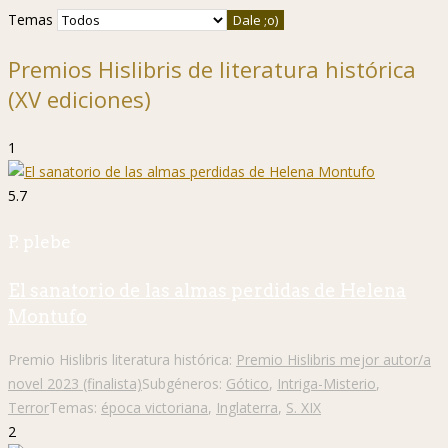
Temas
Premios Hislibris de literatura histórica
(XV ediciones)
1
5.7
P. plebe
El sanatorio de las almas perdidas de Helena
Montufo
Premio Hislibris literatura histórica:
Premio Hislibris mejor autor/a
novel 2023 (finalista)
Subgéneros:
Gótico
,
Intriga-Misterio
,
Terror
Temas:
época victoriana
,
Inglaterra
,
S. XIX
2