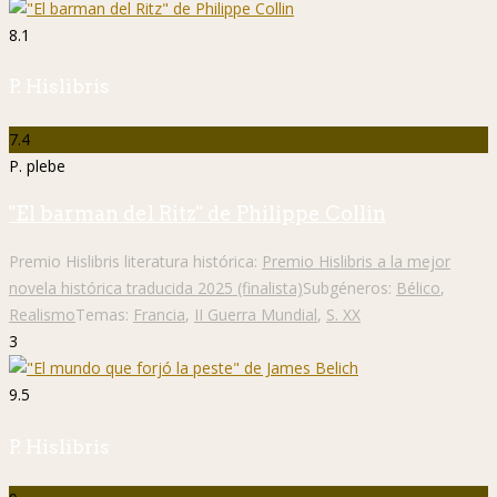
8.1
P. Hislibris
7.4
P. plebe
"El barman del Ritz" de Philippe Collin
Premio Hislibris literatura histórica:
Premio Hislibris a la mejor
novela histórica traducida 2025 (finalista)
Subgéneros:
Bélico
,
Realismo
Temas:
Francia
,
II Guerra Mundial
,
S. XX
3
9.5
P. Hislibris