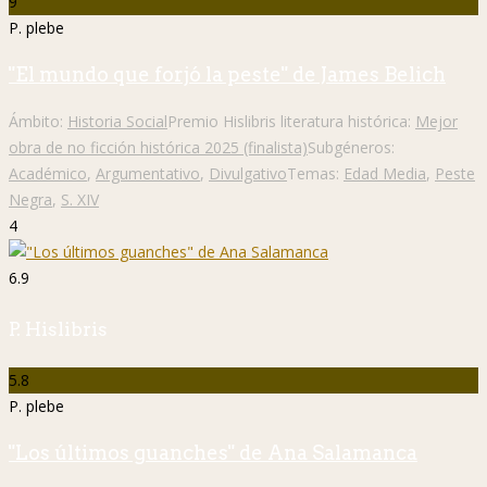
9
P. plebe
"El mundo que forjó la peste" de James Belich
Ámbito:
Historia Social
Premio Hislibris literatura histórica:
Mejor
obra de no ficción histórica 2025 (finalista)
Subgéneros:
Académico
,
Argumentativo
,
Divulgativo
Temas:
Edad Media
,
Peste
Negra
,
S. XIV
4
6.9
P. Hislibris
5.8
P. plebe
"Los últimos guanches" de Ana Salamanca