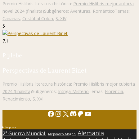
Premio Hislibris literatura histórica:
Premio Hislibris mejor autor/a
novel 2024 (finalista)
Subgéneros:
Aventuras
,
Romántico
Temas:
Canarias
,
Cristóbal Colón
,
S. XIV
5
7.1
P. plebe
Perspectivas de Laurent Binet
Premio Hislibris literatura histórica:
Premio Hislibris mejor cubierta
2024 (finalista)
Subgéneros:
Intriga-Misterio
Temas:
Florencia
,
Renacimiento
,
S. XVI
Facebook
Instagram
X
Discord
Patreon
YouTube
Sorpresa
Alemania
2ª Guerra Mundial.
Alejandro Magno