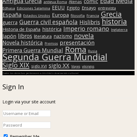
Edad Media
Antigua Grecia
cómic
Atenas
antigua Roma
EEUU
Egipto
Ensayo
entrevista
Edhasa
Ediciones Salamina
Grecia
España
Europa
Estados Unidos
filosofía
Francia
historia
Guerra civil española
Hislibris
guerra
Imperio romano
histórica
Historia de España
Inglaterra
novela
libros
Japón
nazismo
literatura
presentación
Novela histórica
Premios
Roma
Primera Guerra Mundial
Rusia
Segunda Guerra Mundial
Siglo XIX
siglo XX
siglo XVI
Viajes
vikingos
Todos los derechos pertenecen a Hislibris Asociación cultural
Sign In
Login via your site account
Remember Me