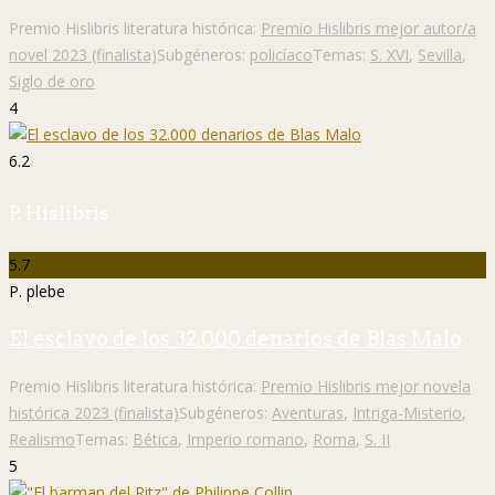
Premio Hislibris literatura histórica:
Premio Hislibris mejor autor/a
novel 2023 (finalista)
Subgéneros:
policíaco
Temas:
S. XVI
,
Sevilla
,
Siglo de oro
4
6.2
P. Hislibris
5.7
P. plebe
El esclavo de los 32.000 denarios de Blas Malo
Premio Hislibris literatura histórica:
Premio Hislibris mejor novela
histórica 2023 (finalista)
Subgéneros:
Aventuras
,
Intriga-Misterio
,
Realismo
Temas:
Bética
,
Imperio romano
,
Roma
,
S. II
5