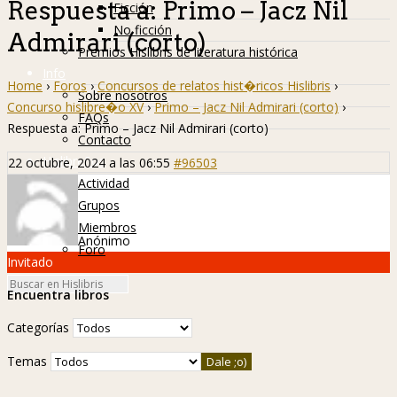
Respuesta a: Primo – Jacz Nil
Ficción
No ficción
Admirari (corto)
Premios Hislibris de literatura histórica
Info
Home
›
Foros
›
Concursos de relatos hist�ricos Hislibris
›
Sobre nosotros
Concurso hislibre�o XV
›
Primo – Jacz Nil Admirari (corto)
›
FAQs
Respuesta a: Primo – Jacz Nil Admirari (corto)
Contacto
Hislibreños
22 octubre, 2024 a las 06:55
#96503
Actividad
Grupos
Miembros
Anónimo
Foro
Invitado
Encuentra libros
Categorías
Temas