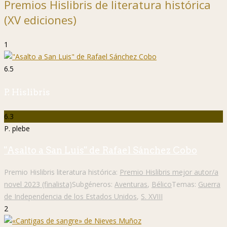
Premios Hislibris de literatura histórica
(XV ediciones)
1
6.5
P. Hislibris
6.3
P. plebe
"Asalto a San Luis" de Rafael Sánchez Cobo
Premio Hislibris literatura histórica:
Premio Hislibris mejor autor/a
novel 2023 (finalista)
Subgéneros:
Aventuras
,
Bélico
Temas:
Guerra
de Independencia de los Estados Unidos
,
S. XVIII
2