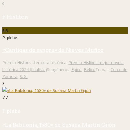
6
P. Hislibris
6.6
P. plebe
«Cantigas de sangre» de Nieves Muñoz
Premio Hislibris literatura histórica:
Premio Hislibris mejor novela
histórica 2024 (finalista)
Subgéneros:
Épico
,
Bélico
Temas:
Cerco de
Zamora
,
S. XI
3
7.7
P. plebe
«La Babilonia, 1580» de Susana Martín Gijón