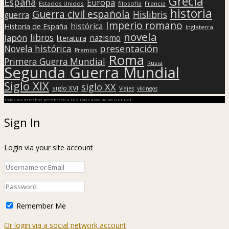
Grecia
España
Europa
Estados Unidos
filosofía
Francia
historia
Guerra civil española
Hislibris
guerra
Imperio romano
histórica
Historia de España
Inglaterra
novela
libros
Japón
nazismo
literatura
presentación
Novela histórica
Premios
Roma
Primera Guerra Mundial
Rusia
Segunda Guerra Mundial
Siglo XIX
siglo XX
siglo XVI
Viajes
vikingos
Todos los derechos pertenecen a Hislibris Asociación cultural
Sign In
Login via your site account
Remember Me
Or login via a social network account