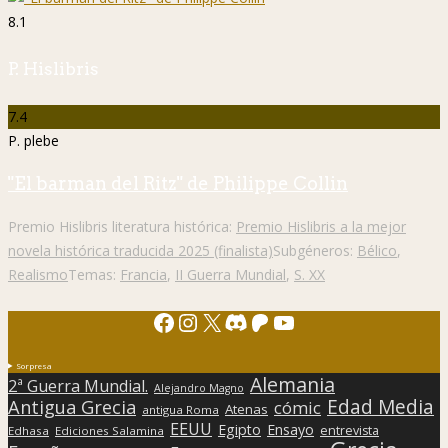
8.1
P. Hislibris
7.4
P. plebe
"El barman del Ritz" de Philippe Collin
Premio Hislibris literatura histórica:
Premio Hislibris a la mejor
novela histórica traducida 2025 (finalista)
Subgéneros:
Bélico
,
Realismo
Temas:
Francia
,
II Guerra Mundial
,
S. XX
Facebook
Instagram
X
Discord
Patreon
YouTube
Sorpresa
Alemania
2ª Guerra Mundial.
Alejandro Magno
Edad Media
Antigua Grecia
cómic
Atenas
antigua Roma
EEUU
Egipto
Ensayo
entrevista
Edhasa
Ediciones Salamina