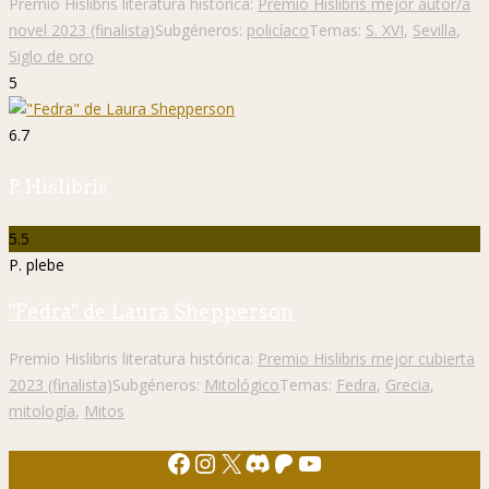
Premio Hislibris literatura histórica:
Premio Hislibris mejor autor/a
novel 2023 (finalista)
Subgéneros:
policíaco
Temas:
S. XVI
,
Sevilla
,
Siglo de oro
5
6.7
P. Hislibris
5.5
P. plebe
"Fedra" de Laura Shepperson
Premio Hislibris literatura histórica:
Premio Hislibris mejor cubierta
2023 (finalista)
Subgéneros:
Mitológico
Temas:
Fedra
,
Grecia
,
mitología
,
Mitos
Facebook
Instagram
X
Discord
Patreon
YouTube