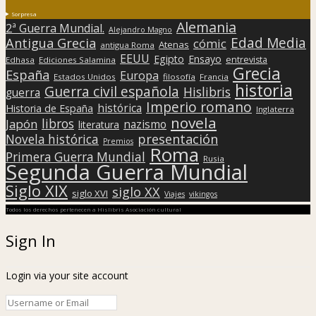
Sorpresa
Alemania
2ª Guerra Mundial.
Alejandro Magno
Edad Media
Antigua Grecia
cómic
Atenas
antigua Roma
EEUU
Egipto
Ensayo
entrevista
Edhasa
Ediciones Salamina
Grecia
España
Europa
Estados Unidos
filosofía
Francia
historia
Guerra civil española
Hislibris
guerra
Imperio romano
histórica
Historia de España
Inglaterra
novela
libros
Japón
nazismo
literatura
presentación
Novela histórica
Premios
Roma
Primera Guerra Mundial
Rusia
Segunda Guerra Mundial
Siglo XIX
siglo XX
siglo XVI
Viajes
vikingos
Todos los derechos pertenecen a Hislibris Asociación cultural
Sign In
Login via your site account