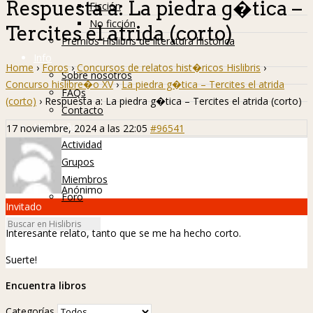
Respuesta a: La piedra g�tica –
Ficción
No ficción
Tercites el atrida (corto)
Premios Hislibris de literatura histórica
Info
Home
›
Foros
›
Concursos de relatos hist�ricos Hislibris
›
Sobre nosotros
Concurso hislibre�o XV
›
La piedra g�tica – Tercites el atrida
FAQs
(corto)
›
Respuesta a: La piedra g�tica – Tercites el atrida (corto)
Contacto
Hislibreños
17 noviembre, 2024 a las 22:05
#96541
Actividad
Grupos
Miembros
Anónimo
Foro
Invitado
Interesante relato, tanto que se me ha hecho corto.
Suerte!
Encuentra libros
Categorías