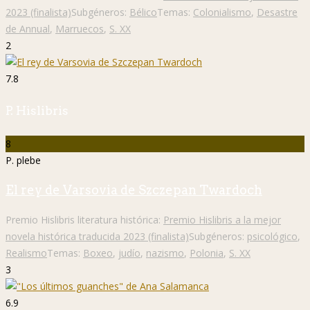
2023 (finalista)
Subgéneros:
Bélico
Temas:
Colonialismo
,
Desastre
de Annual
,
Marruecos
,
S. XX
2
7.8
P. Hislibris
8
P. plebe
El rey de Varsovia de Szczepan Twardoch
Premio Hislibris literatura histórica:
Premio Hislibris a la mejor
novela histórica traducida 2023 (finalista)
Subgéneros:
psicológico
,
Realismo
Temas:
Boxeo
,
judío
,
nazismo
,
Polonia
,
S. XX
3
6.9