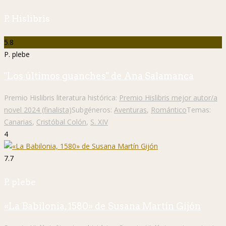
P. Hislibris
5.8
P. plebe
"Los últimos guanches" de Ana Salamanca
Premio Hislibris literatura histórica:
Premio Hislibris mejor autor/a
novel 2024 (finalista)
Subgéneros:
Aventuras
,
Romántico
Temas:
Canarias
,
Cristóbal Colón
,
S. XIV
4
7.7
P. plebe
«La Babilonia, 1580» de Susana Martín Gijón