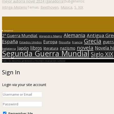
mejor autor/a novel 2024 (ganador/a)
Subgéneros:
Intriga-Misterio
Temas:
Beethoven
,
Música
,
S. XIX
Sorpresa
Alemania
Antigua Gre
2ª Guerra Mundial.
Alejandro Magno
Grecia
España
Europa
guerr
Estados Unidos
filosofía
Francia
novela
libros
Japón
Novela hi
nazismo
literatura
Inglaterra
Segunda Guerra Mundial
Siglo XIX
Todos los derechos pertenecen a Hislibris Asociación cultural
Sign In
Login via your site account
Remember Me