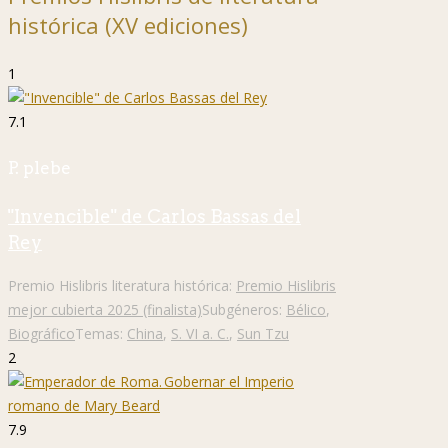
histórica (XV ediciones)
1
7.1
P. plebe
"Invencible" de Carlos Bassas del
Rey
Premio Hislibris literatura histórica:
Premio Hislibris
mejor cubierta 2025 (finalista)
Subgéneros:
Bélico
,
Biográfico
Temas:
China
,
S. VI a. C.
,
Sun Tzu
2
7.9