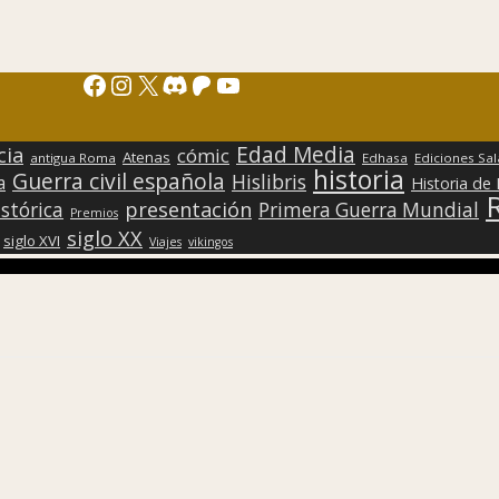
Facebook
Instagram
X
Discord
Patreon
YouTube
Edad Media
cia
cómic
Atenas
antigua Roma
Edhasa
Ediciones Sa
historia
Guerra civil española
Hislibris
a
Historia de
presentación
stórica
Primera Guerra Mundial
Premios
siglo XX
siglo XVI
Viajes
vikingos