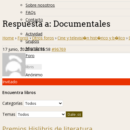
Sobre nosotros
FAQs
Contacto
Respuesta a: Documentales
Hislibreños
Actividad
Home
›
Foros
›
Otros foros
›
Cine y televisi�n hist�rico y b�lico
›
Grupos
Miembros
17 junio, 2025 a las 16:58
#96769
Foro
Anónimo
Invitado
Encuentra libros
Categorías
Temas
Premios Hislibris de literatura