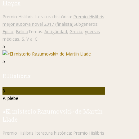
Hoyos
Premio Hislibris literatura histórica:
Premio Hislibris
mejor autor/a novel 2017 (finalista)
Subgéneros:
Épico
,
Bélico
Temas:
Antigüedad
,
Grecia
,
guerras
médicas
,
S. V a. C.
5
5
P. Hislibris
8
P. plebe
«El misterio Razumovski» de Martín
Llade
Premio Hislibris literatura histórica:
Premio Hislibris