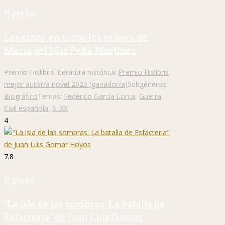
P. plebe
Las cinco en todos los relojes de
María del Mar Peña Martínez
Premio Hislibris literatura histórica:
Premio Hislibris
mejor autor/a novel 2023 (ganador/a)
Subgéneros:
Biográfico
Temas:
Federico García Lorca
,
Guerra
Civil española
,
S. XX
4
7.8
P. plebe
"La isla de las sombras. La batalla de
Esfacteria" de Juan Luis Gomar