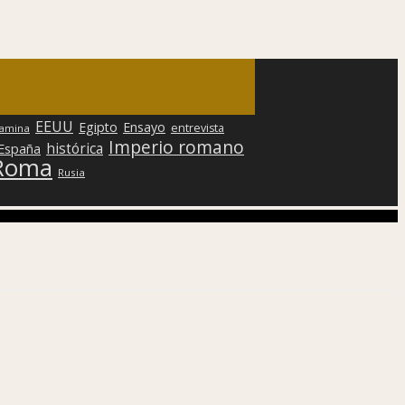
EEUU
Egipto
Ensayo
entrevista
lamina
Imperio romano
histórica
 España
Roma
Rusia