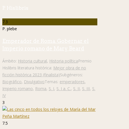
P. Hislibris
7.3
P. plebe
Emperador de Roma. Gobernar el
Imperio romano de Mary Beard
Ámbito:
Historia cultural
,
Historia política
Premio
Hislibris literatura histórica:
Mejor obra de no
ficción histórica 2023 (finalista)
Subgéneros:
Biográfico
,
Divulgativo
Temas:
emperadores
,
Imperio romano
,
Roma
,
S. I
,
S. I a. C.
,
S. II
,
S. III
,
S.
IV
3
7.5