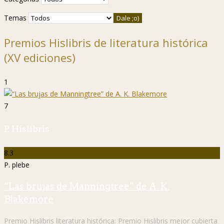
Temas
Premios Hislibris de literatura histórica
(XV ediciones)
1
7
P. Hislibris
8.3
P. plebe
“Las brujas de Manningtree” de A. K.
Blakemore
Premio Hislibris literatura histórica:
Premio Hislibris mejor cubierta