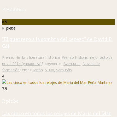
P. Hislibris
8.5
P. plebe
"El guerrero a la sombra del cerezo" de David B.
Gil
Premio Hislibris literatura histórica:
Premio Hislibris mejor autor/a
novel 2014 (ganador/a)
Subgéneros:
Aventuras
,
Novela de
formación
Temas:
Japón
,
S. XVI
,
Samuráis
4
7.5
P. plebe
Las cinco en todos los relojes de María del Mar