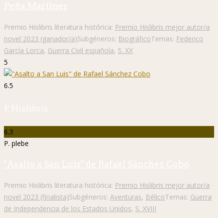
Peña Martínez
Premio Hislibris literatura histórica:
Premio Hislibris mejor autor/a
novel 2023 (ganador/a)
Subgéneros:
Biográfico
Temas:
Federico
García Lorca
,
Guerra Civil española
,
S. XX
5
6.5
P. Hislibris
6.3
P. plebe
"Asalto a San Luis" de Rafael Sánchez Cobo
Premio Hislibris literatura histórica:
Premio Hislibris mejor autor/a
novel 2023 (finalista)
Subgéneros:
Aventuras
,
Bélico
Temas:
Guerra
de Independencia de los Estados Unidos
,
S. XVIII