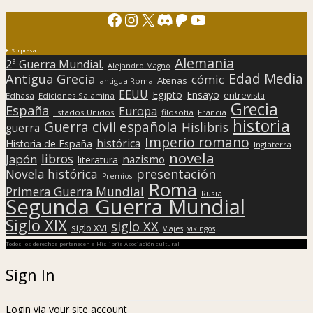
Facebook
Instagram
X
Discord
Patreon
YouTube
Sorpresa
Alemania
2ª Guerra Mundial.
Alejandro Magno
Edad Media
Antigua Grecia
cómic
Atenas
antigua Roma
EEUU
Egipto
Ensayo
entrevista
Edhasa
Ediciones Salamina
Grecia
España
Europa
Estados Unidos
filosofía
Francia
historia
Guerra civil española
Hislibris
guerra
Imperio romano
histórica
Historia de España
Inglaterra
novela
libros
Japón
nazismo
literatura
presentación
Novela histórica
Premios
Roma
Primera Guerra Mundial
Rusia
Segunda Guerra Mundial
Siglo XIX
siglo XX
siglo XVI
Viajes
vikingos
Todos los derechos pertenecen a Hislibris Asociación cultural
Sign In
Login via your site account