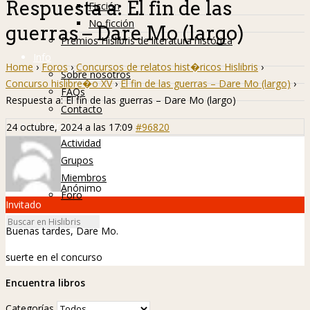
Respuesta a: El fin de las
Ficción
No ficción
guerras – Dare Mo (largo)
Premios Hislibris de literatura histórica
Info
Home
›
Foros
›
Concursos de relatos hist�ricos Hislibris
›
Sobre nosotros
Concurso hislibre�o XV
›
El fin de las guerras – Dare Mo (largo)
›
FAQs
Respuesta a: El fin de las guerras – Dare Mo (largo)
Contacto
Hislibreños
24 octubre, 2024 a las 17:09
#96820
Actividad
Grupos
Miembros
Anónimo
Foro
Invitado
Buenas tardes, Dare Mo.
suerte en el concurso
Encuentra libros
Categorías