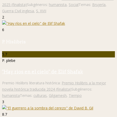
2025 (finalista)
Subgéneros:
humanista
,
Social
Temas:
Brujería
,
Guerra Civil inglesa
,
S. XVII
2
6
P. Hislibris
5.7
P. plebe
"Hay ríos en el cielo" de Elif Shafak
Premio Hislibris literatura histórica:
Premio Hislibris a la mejor
novela histórica traducida 2024 (finalista)
Subgéneros:
humanista
Temas:
culturas
,
Gilgamesh
,
Tiempo
3
8.7