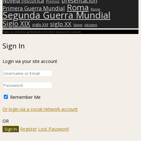
presentación
Novela histórica
Premios
Roma
Primera Guerra Mundial
Rusia
Segunda Guerra Mundial
Siglo XIX
siglo XX
siglo XVI
Viajes
vikingos
Todos los derechos pertenecen a Hislibris Asociación cultural
Sign In
Login via your site account
Remember Me
Or login via a social network account
OR
Register
Lost Password