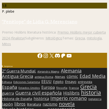
5.8
P. plebe
"Penélope" de Lidia G. Merenciano
Premio Hislibris literatura histórica:
Premio Hislibris mejor cubierta
2024 (finalista)
Subgéneros:
Mitológico
Temas:
Grecia
,
mitología
,
Mitos
Facebook
Instagram
X
Discord
Patreon
YouTube
Sorpresa
Alemania
2ª Guerra Mundial.
Alejandro Magno
Edad Media
Antigua Grecia
cómic
Atenas
antigua Roma
EEUU
Egipto
Ensayo
entrevista
Edhasa
Ediciones Salamina
Grecia
España
Europa
Estados Unidos
filosofía
Francia
historia
Guerra civil española
Hislibris
guerra
Imperio romano
histórica
Historia de España
Inglaterra
novela
libros
Japón
nazismo
literatura