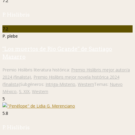
7.2
P. Hislibris
7.2
P. plebe
"Los muertos de Río Grande" de Santiago
Mazarro
Premio Hislibris literatura histórica:
Premio Hislibris mejor autor/a
2024 (finalista)
,
Premio Hislibris mejor novela histórica 2024
(finalista)
Subgéneros:
Intriga-Misterio
,
Western
Temas:
Nuevo
México
,
S. XIX
,
Western
5
5.8
P. Hislibris