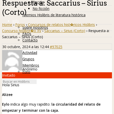
Respuesta a: Saccarius – Sirius
Ficción
No ficción
(Corto)
Premios Hislibris de literatura histórica
Info
Home
›
Foros
›
Concursos de relatos hist�ricos Hislibris
›
Sobre nosotros
Concurso hislibre�o XV
›
Saccarius – Sirius (Corto)
›
Respuesta a:
FAQs
Saccarius – Sirius (Corto)
Contacto
Hislibreños
30 octubre, 2024 a las 12:44
#97025
Actividad
Grupos
Miembros
Anónimo
Foro
Invitado
Hola Sirius
Alizee
Eylo
indica algo muy rapidito:
la circularidad del relato de
empezar y terminar con la caja.