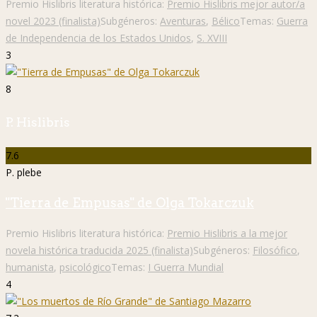
Premio Hislibris literatura histórica:
Premio Hislibris mejor autor/a
novel 2023 (finalista)
Subgéneros:
Aventuras
,
Bélico
Temas:
Guerra
de Independencia de los Estados Unidos
,
S. XVIII
3
8
P. Hislibris
7.6
P. plebe
"Tierra de Empusas" de Olga Tokarczuk
Premio Hislibris literatura histórica:
Premio Hislibris a la mejor
novela histórica traducida 2025 (finalista)
Subgéneros:
Filosófico
,
humanista
,
psicológico
Temas:
I Guerra Mundial
4