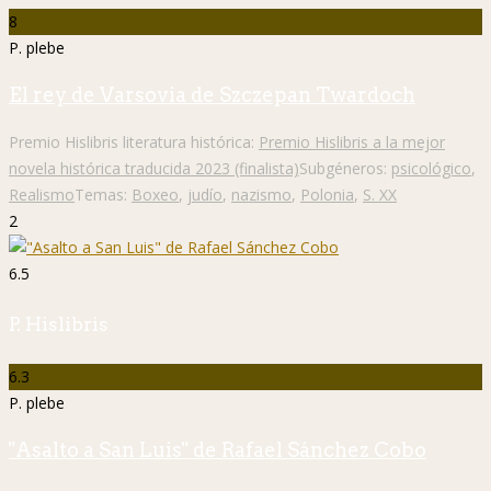
8
P. plebe
El rey de Varsovia de Szczepan Twardoch
Premio Hislibris literatura histórica:
Premio Hislibris a la mejor
novela histórica traducida 2023 (finalista)
Subgéneros:
psicológico
,
Realismo
Temas:
Boxeo
,
judío
,
nazismo
,
Polonia
,
S. XX
2
6.5
P. Hislibris
6.3
P. plebe
"Asalto a San Luis" de Rafael Sánchez Cobo