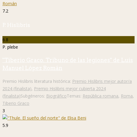
7.2
P. Hislibris
6.8
P. plebe
"Tiberio Graco. Tribuno de las legiones" de Luis
Manuel López Román
Premio Hislibris literatura histórica:
Premio Hislibris mejor autor/a
2024 (finalista)
,
Premio Hislibris mejor cubierta 2024
(finalista)
Subgéneros:
Biográfico
Temas:
República romana
,
Roma
,
Tiberio Graco
3
5.9