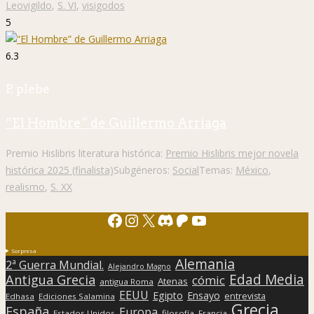
Leovigildo
,
S. VI
,
visigodos
5
6.3
P. plebe
“El Hombre” de Guillermo Arriaga
Premio Hislibris literatura histórica:
Premio Hislibris mejor novela
histórica 2025 (finalista)
Subgéneros:
Social
Temas:
México
,
realismo
,
S. XX
Facebook
Instagram
X
Discord
Patreon
YouTube
Sorpresa
Alemania
2ª Guerra Mundial.
Alejandro Magno
Edad Media
Antigua Grecia
cómic
Atenas
antigua Roma
EEUU
Egipto
Ensayo
entrevista
Edhasa
Ediciones Salamina
Grecia
España
Europa
Estados Unidos
filosofía
Francia