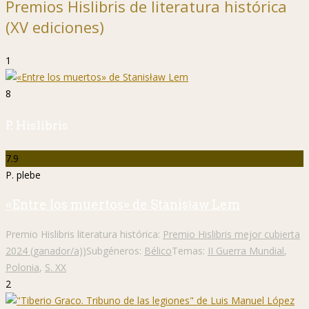
Premios Hislibris de literatura histórica
(XV ediciones)
1
8
P. Hislibris
7.9
P. plebe
«Entre los muertos» de Stanisław Lem
Premio Hislibris literatura histórica:
Premio Hislibris mejor cubierta
2024 (ganador/a))
Subgéneros:
Bélico
Temas:
II Guerra Mundial
,
Polonia
,
S. XX
2