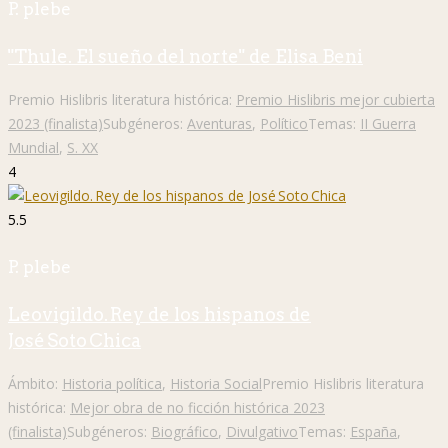
P. plebe
"Thule. El sueño del norte" de Elisa Beni
Premio Hislibris literatura histórica:
Premio Hislibris mejor cubierta
2023 (finalista)
Subgéneros:
Aventuras
,
Político
Temas:
II Guerra
Mundial
,
S. XX
4
5.5
P. plebe
Leovigildo. Rey de los hispanos de
José Soto Chica
Ámbito:
Historia política
,
Historia Social
Premio Hislibris literatura
histórica:
Mejor obra de no ficción histórica 2023
(finalista)
Subgéneros:
Biográfico
,
Divulgativo
Temas:
España
,