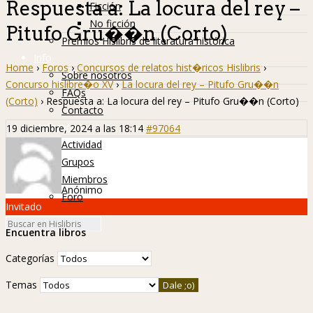
Respuesta a: La locura del rey –
Ficción
No ficción
Pitufo Gru��n (Corto)
Premios Hislibris de literatura histórica
Info
Home
›
Foros
›
Concursos de relatos hist�ricos Hislibris
›
Sobre nosotros
Concurso hislibre�o XV
›
La locura del rey – Pitufo Gru��n
FAQs
(Corto)
›
Respuesta a: La locura del rey – Pitufo Gru��n (Corto)
Contacto
Hislibreños
19 diciembre, 2024 a las 18:14
#97064
Actividad
Grupos
Miembros
Anónimo
Foro
Invitado
Encuentra libros
Categorías
Temas