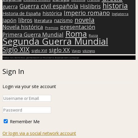
historia
Guerra civil española
Hislibris
guerra
Imperio romano
histórica
Historia de España
Inglaterra
novela
libros
Japón
nazismo
literatura
presentación
Novela histórica
Premios
Roma
Primera Guerra Mundial
Rusia
Segunda Guerra Mundial
Siglo XIX
siglo XX
siglo XVI
Viajes
vikingos
Todos los derechos pertenecen a Hislibris Asociación cultural
Sign In
Login via your site account
Remember Me
Or login via a social network account