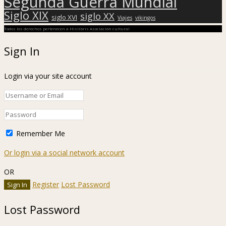
Segunda Guerra Mundial
Siglo XIX
siglo XX
siglo XVI
Viajes
vikingos
Todos los derechos pertenecen a Hislibris Asociación cultural
Sign In
Login via your site account
Remember Me
Or login via a social network account
OR
Register
Lost Password
Lost Password