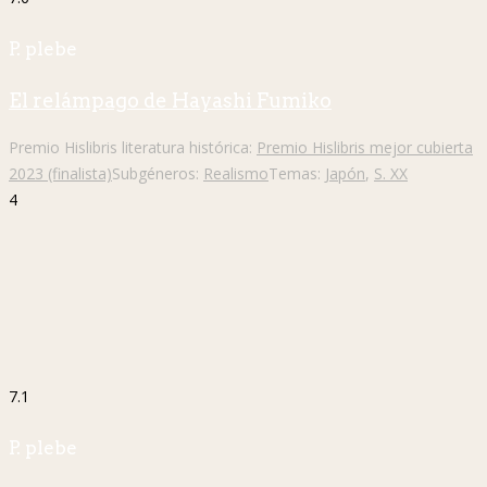
P. plebe
El relámpago de Hayashi Fumiko
Premio Hislibris literatura histórica:
Premio Hislibris mejor cubierta
2023 (finalista)
Subgéneros:
Realismo
Temas:
Japón
,
S. XX
4
7.1
P. plebe