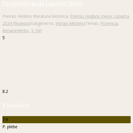
Perspectivas de Laurent Binet
Premio Hislibris literatura histórica:
Premio Hislibris mejor cubierta
2024 (finalista)
Subgéneros:
Intriga-Misterio
Temas:
Florencia
,
Renacimiento
,
S. XVI
5
8.2
P. Hislibris
7.9
P. plebe