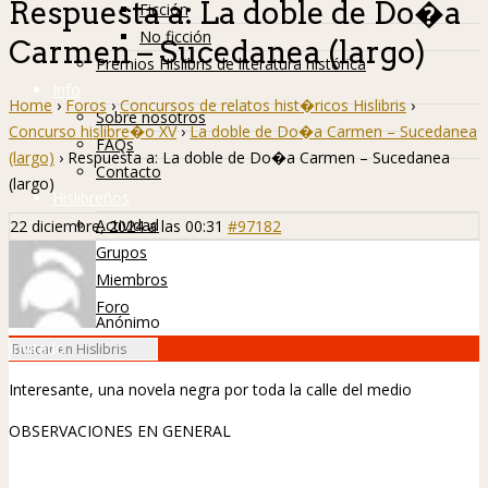
Respuesta a: La doble de Do�a
Ficción
No ficción
Carmen – Sucedanea (largo)
Premios Hislibris de literatura histórica
Info
Home
›
Foros
›
Concursos de relatos hist�ricos Hislibris
›
Sobre nosotros
Concurso hislibre�o XV
›
La doble de Do�a Carmen – Sucedanea
FAQs
(largo)
›
Respuesta a: La doble de Do�a Carmen – Sucedanea
Contacto
(largo)
Hislibreños
Actividad
22 diciembre, 2024 a las 00:31
#97182
Grupos
Miembros
Foro
Anónimo
Invitado
Interesante, una novela negra por toda la calle del medio
OBSERVACIONES EN GENERAL