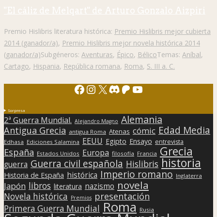
"El cáliz de Melqart" de Arturo Gonzalo Aizpiri
Premio Hislibris literatura histórica:
Premio Hislibris mejor cubierta
2014 (ganador/a)
,
Premio Hislibris mejor novela histórica 2014
(ganador/a)
Subgéneros:
Aventuras
,
Épico
,
Bélico
Temas:
Aníbal
,
Cartago
,
Hispania
,
República romana
,
Roma
,
S. III a. C.
Facebook
Instagram
X
Discord
Patreon
YouTube
Sorpresa
Alemania
2ª Guerra Mundial.
Alejandro Magno
Edad Media
Antigua Grecia
cómic
Atenas
antigua Roma
EEUU
Egipto
Ensayo
entrevista
Edhasa
Ediciones Salamina
Grecia
España
Europa
Estados Unidos
filosofía
Francia
historia
Guerra civil española
Hislibris
guerra
Imperio romano
histórica
Historia de España
Inglaterra
novela
libros
Japón
nazismo
literatura
presentación
Novela histórica
Premios
Roma
Primera Guerra Mundial
Rusia