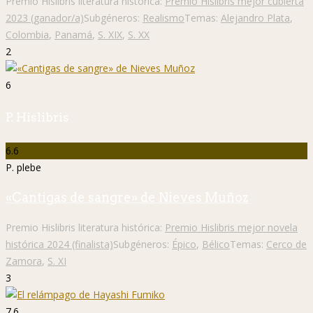
Premio Hislibris literatura histórica:
Premio Hislibris mejor cubierta
2023 (ganador/a)
Subgéneros:
Realismo
Temas:
Alejandro Plata
,
Colombia
,
Panamá
,
S. XIX
,
S. XX
2
6
P. Hislibris
6.6
P. plebe
«Cantigas de sangre» de Nieves Muñoz
Premio Hislibris literatura histórica:
Premio Hislibris mejor novela
histórica 2024 (finalista)
Subgéneros:
Épico
,
Bélico
Temas:
Cerco de
Zamora
,
S. XI
3
7.6