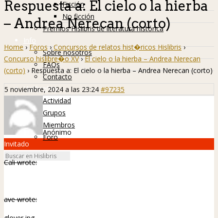
Respuesta a: El cielo o la hierba
Ficción
No ficción
– Andrea Nerecan (corto)
Premios Hislibris de literatura histórica
Info
Home
›
Foros
›
Concursos de relatos hist�ricos Hislibris
›
Sobre nosotros
Concurso hislibre�o XV
›
El cielo o la hierba – Andrea Nerecan
FAQs
(corto)
›
Respuesta a: El cielo o la hierba – Andrea Nerecan (corto)
Contacto
Hislibreños
5 noviembre, 2024 a las 23:24
#97235
Actividad
Grupos
Miembros
Anónimo
Foro
Invitado
Cali wrote:
ave wrote:
glover.jpg