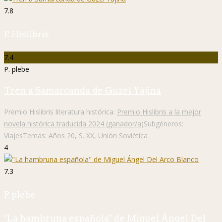
7.8
P. Hislibris
7.4
P. plebe
Tren a Samarcanda de Guzel Yájina
Premio Hislibris literatura histórica:
Premio Hislibris a la mejor
novela histórica traducida 2024 (ganador/a)
Subgéneros:
Viajes
Temas:
Años 20
,
S. XX
,
Unión Soviética
4
7.3
P. plebe
"La hambruna española" de Miguel Ángel Del