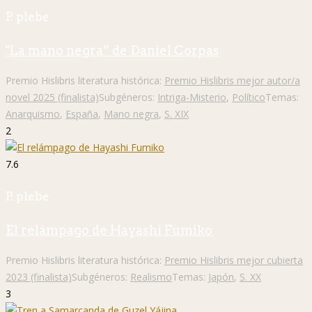
P. plebe
"La mano negra” de Daniel Corpas
Premio Hislibris literatura histórica:
Premio Hislibris mejor autor/a
novel 2025 (finalista)
Subgéneros:
Intriga-Misterio
,
Político
Temas:
Anarquismo
,
España
,
Mano negra
,
S. XIX
2
7.6
P. plebe
El relámpago de Hayashi Fumiko
Premio Hislibris literatura histórica:
Premio Hislibris mejor cubierta
2023 (finalista)
Subgéneros:
Realismo
Temas:
Japón
,
S. XX
3