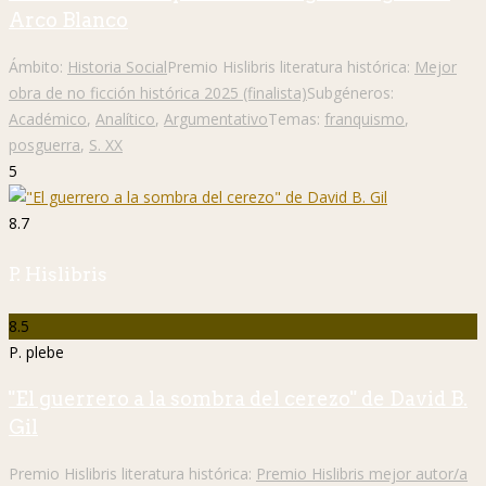
Arco Blanco
Ámbito:
Historia Social
Premio Hislibris literatura histórica:
Mejor
obra de no ficción histórica 2025 (finalista)
Subgéneros:
Académico
,
Analítico
,
Argumentativo
Temas:
franquismo
,
posguerra
,
S. XX
5
8.7
P. Hislibris
8.5
P. plebe
"El guerrero a la sombra del cerezo" de David B.
Gil
Premio Hislibris literatura histórica:
Premio Hislibris mejor autor/a