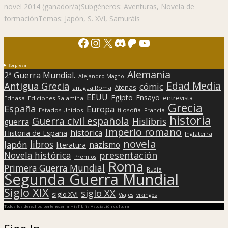
novel 2014 (ganador/a)
Subgéneros:
Aventuras
,
Novela de
formación
Temas:
Japón
,
S. XVI
,
Samuráis
Facebook
Instagram
X
Discord
Patreon
YouTube
Sorpresa
Alemania
2ª Guerra Mundial.
Alejandro Magno
Edad Media
Antigua Grecia
cómic
Atenas
antigua Roma
EEUU
Egipto
Ensayo
entrevista
Edhasa
Ediciones Salamina
Grecia
España
Europa
Estados Unidos
filosofía
Francia
historia
Guerra civil española
Hislibris
guerra
Imperio romano
histórica
Historia de España
Inglaterra
novela
libros
Japón
nazismo
literatura
presentación
Novela histórica
Premios
Roma
Primera Guerra Mundial
Rusia
Segunda Guerra Mundial
Siglo XIX
siglo XX
siglo XVI
Viajes
vikingos
Todos los derechos pertenecen a Hislibris Asociación cultural