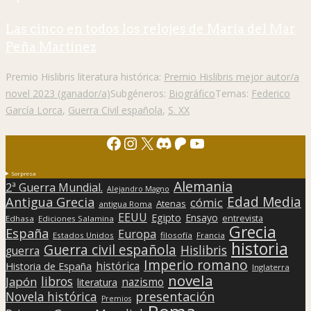
Las cinco en todos los relojes de María del Mar
Peña Martínez
Premio Hislibris literatura histórica:
Premio Hislibris mejor autor/a
novel 2023 (ganador/a)
Subgéneros:
Biográfico
Temas:
Federico
García Lorca
,
Guerra Civil española
,
S. XX
Facebook
Instagram
X
Discord
Patreon
YouTube
Sorpresa
Alemania
2ª Guerra Mundial.
Alejandro Magno
Edad Media
Antigua Grecia
cómic
Atenas
antigua Roma
EEUU
Egipto
Ensayo
entrevista
Edhasa
Ediciones Salamina
Grecia
España
Europa
Estados Unidos
filosofía
Francia
historia
Guerra civil española
Hislibris
guerra
Imperio romano
histórica
Historia de España
Inglaterra
novela
libros
Japón
nazismo
literatura
presentación
Novela histórica
Premios