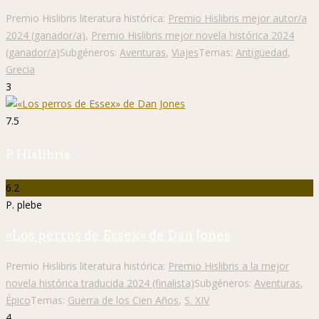
Premio Hislibris literatura histórica:
Premio Hislibris mejor autor/a
2024 (ganador/a)
,
Premio Hislibris mejor novela histórica 2024
(ganador/a)
Subgéneros:
Aventuras
,
Viajes
Temas:
Antigüedad
,
Grecia
3
7.5
P. Hislibris
6.2
P. plebe
«Los perros de Essex» de Dan Jones
Premio Hislibris literatura histórica:
Premio Hislibris a la mejor
novela histórica traducida 2024 (finalista)
Subgéneros:
Aventuras
,
Épico
Temas:
Guerra de los Cien Años
,
S. XIV
4