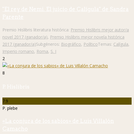
"El rey de Nemi. El juicio de Calígula" de Sandra
Parente
Premio Hislibris literatura histórica:
Premio Hislibris mejor autor/a
novel 2017 (ganador/a)
,
Premio Hislibris mejor novela histórica
2017 (ganador/a)
Subgéneros:
Biográfico
,
Político
Temas:
Calígula
,
Imperio romano
,
Roma
,
S. I
2
8
P. Hislibris
7.9
P. plebe
«La conjura de los sabios» de Luis Villalón
Camacho