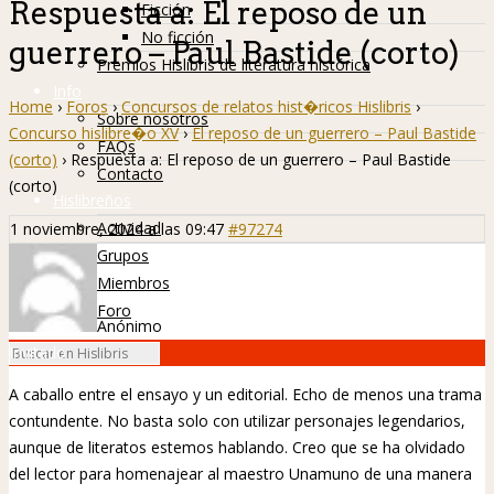
Respuesta a: El reposo de un
Ficción
No ficción
guerrero – Paul Bastide (corto)
Premios Hislibris de literatura histórica
Info
Home
›
Foros
›
Concursos de relatos hist�ricos Hislibris
›
Sobre nosotros
Concurso hislibre�o XV
›
El reposo de un guerrero – Paul Bastide
FAQs
(corto)
›
Respuesta a: El reposo de un guerrero – Paul Bastide
Contacto
(corto)
Hislibreños
Actividad
1 noviembre, 2024 a las 09:47
#97274
Grupos
Miembros
Foro
Anónimo
Invitado
A caballo entre el ensayo y un editorial. Echo de menos una trama
contundente. No basta solo con utilizar personajes legendarios,
aunque de literatos estemos hablando. Creo que se ha olvidado
del lector para homenajear al maestro Unamuno de una manera