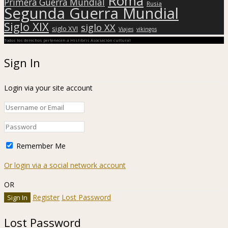
Roma
Primera Guerra Mundial
Rusia
Segunda Guerra Mundial
Siglo XIX
siglo XX
siglo XVI
Viajes
vikingos
Todos los derechos pertenecen a Hislibris Asociación cultural
Sign In
Login via your site account
Remember Me
Or login via a social network account
OR
Register
Lost Password
Lost Password