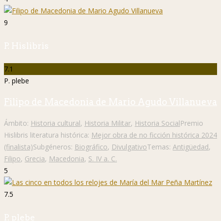
9
P. Hislibris
7.1
P. plebe
Filipo de Macedonia de Mario Agudo Villanueva
Ámbito:
Historia cultural
,
Historia Militar
,
Historia Social
Premio
Hislibris literatura histórica:
Mejor obra de no ficción histórica 2024
(finalista)
Subgéneros:
Biográfico
,
Divulgativo
Temas:
Antigüedad
,
Filipo
,
Grecia
,
Macedonia
,
S. IV a. C.
5
7.5
P. plebe