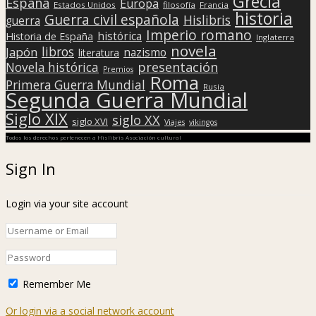
Grecia
España
Europa
Estados Unidos
filosofía
Francia
historia
Guerra civil española
Hislibris
guerra
Imperio romano
histórica
Historia de España
Inglaterra
novela
libros
Japón
nazismo
literatura
presentación
Novela histórica
Premios
Roma
Primera Guerra Mundial
Rusia
Segunda Guerra Mundial
Siglo XIX
siglo XX
siglo XVI
Viajes
vikingos
Todos los derechos pertenecen a Hislibris Asociación cultural
Sign In
Login via your site account
Remember Me
Or login via a social network account