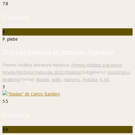
7.8
P. Hislibris
8
P. plebe
El rey de Varsovia de Szczepan Twardoch
Premio Hislibris literatura histórica:
Premio Hislibris a la mejor
novela histórica traducida 2023 (finalista)
Subgéneros:
psicológico
,
Realismo
Temas:
Boxeo
,
judío
,
nazismo
,
Polonia
,
S. XX
3
5.5
P. Hislibris
5.8