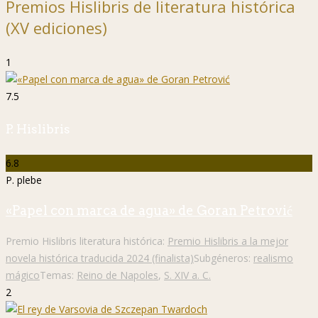
Premios Hislibris de literatura histórica
(XV ediciones)
1
7.5
P. Hislibris
6.8
P. plebe
«Papel con marca de agua» de Goran Petrović
Premio Hislibris literatura histórica:
Premio Hislibris a la mejor
novela histórica traducida 2024 (finalista)
Subgéneros:
realismo
mágico
Temas:
Reino de Napoles
,
S. XIV a. C.
2