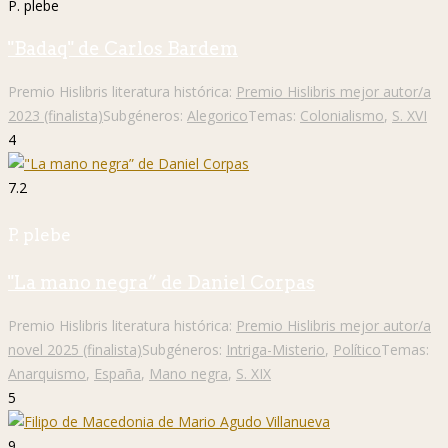
P. plebe
"Badaq" de Carlos Bardem
Premio Hislibris literatura histórica:
Premio Hislibris mejor autor/a
2023 (finalista)
Subgéneros:
Alegorico
Temas:
Colonialismo
,
S. XVI
4
7.2
P. plebe
"La mano negra” de Daniel Corpas
Premio Hislibris literatura histórica:
Premio Hislibris mejor autor/a
novel 2025 (finalista)
Subgéneros:
Intriga-Misterio
,
Político
Temas:
Anarquismo
,
España
,
Mano negra
,
S. XIX
5
9