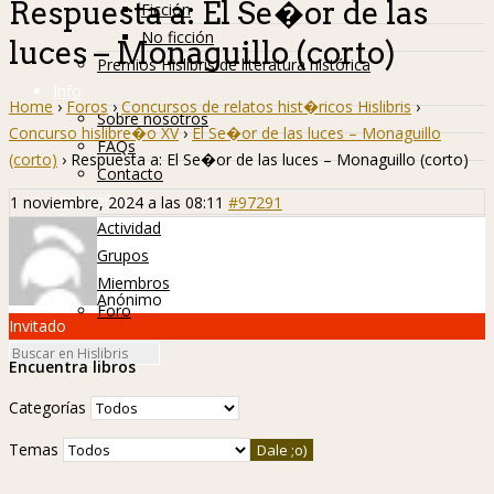
Respuesta a: El Se�or de las
Ficción
No ficción
luces – Monaguillo (corto)
Premios Hislibris de literatura histórica
Info
Home
›
Foros
›
Concursos de relatos hist�ricos Hislibris
›
Sobre nosotros
Concurso hislibre�o XV
›
El Se�or de las luces – Monaguillo
FAQs
(corto)
›
Respuesta a: El Se�or de las luces – Monaguillo (corto)
Contacto
Hislibreños
1 noviembre, 2024 a las 08:11
#97291
Actividad
Grupos
Miembros
Anónimo
Foro
Invitado
Encuentra libros
Categorías
Temas