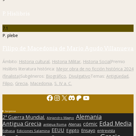
P. Hislibris
7.1
P. plebe
Filipo de Macedonia de Mario Agudo Villanueva
Ámbito:
Historia cultural
,
Historia Militar
,
Historia Social
Premio
Hislibris literatura histórica:
Mejor obra de no ficción histórica 2024
(finalista)
Subgéneros:
Biográfico
,
Divulgativo
Temas:
Antigüedad
,
Filipo
,
Grecia
,
Macedonia
,
S. IV a. C.
Facebook
Instagram
X
Discord
Patreon
YouTube
Sorpresa
Alemania
2ª Guerra Mundial.
Alejandro Magno
Edad Media
Antigua Grecia
cómic
Atenas
antigua Roma
EEUU
Egipto
Ensayo
entrevista
Edhasa
Ediciones Salamina