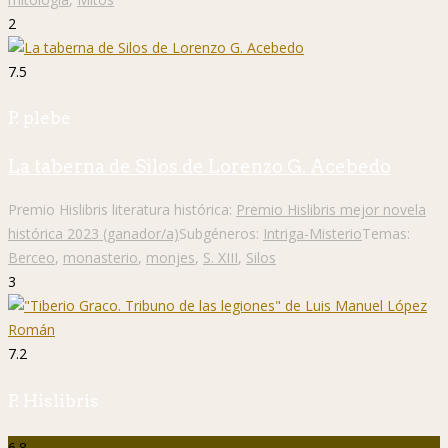
2
7.5
P. plebe
La taberna de Silos de Lorenzo G. Acebedo
Premio Hislibris literatura histórica:
Premio Hislibris mejor novela
histórica 2023 (ganador/a)
Subgéneros:
Intriga-Misterio
Temas:
Berceo
,
monasterio
,
monjes
,
S. XIII
,
Silos
3
7.2
P. Hislibris
6.8