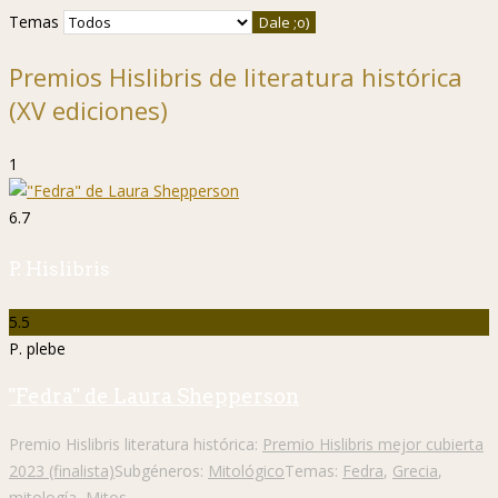
Temas
Premios Hislibris de literatura histórica
(XV ediciones)
1
6.7
P. Hislibris
5.5
P. plebe
"Fedra" de Laura Shepperson
Premio Hislibris literatura histórica:
Premio Hislibris mejor cubierta
2023 (finalista)
Subgéneros:
Mitológico
Temas:
Fedra
,
Grecia
,
mitología
,
Mitos