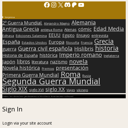
Facebook
Instagram
X
Discord
Patreon
YouTube
Sorpresa
Alemania
2ª Guerra Mundial.
Alejandro Magno
Edad Media
Antigua Grecia
cómic
Atenas
antigua Roma
EEUU
Egipto
Ensayo
entrevista
Edhasa
Ediciones Salamina
Grecia
España
Europa
Estados Unidos
filosofía
Francia
historia
Guerra civil española
Hislibris
guerra
Imperio romano
histórica
Historia de España
Inglaterra
novela
libros
Japón
nazismo
literatura
presentación
Novela histórica
Premios
Roma
Primera Guerra Mundial
Rusia
Segunda Guerra Mundial
Siglo XIX
siglo XX
siglo XVI
Viajes
vikingos
Todos los derechos pertenecen a Hislibris Asociación cultural
Sign In
Login via your site account