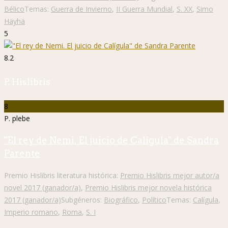
Bélico
Temas:
Guerra de Invierno
,
II Guerra Mundial
,
S. XX
,
Simo
Häyhä
5
8.2
P. Hislibris
8
P. plebe
"El rey de Nemi. El juicio de Calígula" de Sandra
Parente
Premio Hislibris literatura histórica:
Premio Hislibris mejor autor/a
novel 2017 (ganador/a)
,
Premio Hislibris mejor novela histórica
2017 (ganador/a)
Subgéneros:
Biográfico
,
Político
Temas:
Calígula
,
Imperio romano
,
Roma
,
S. I