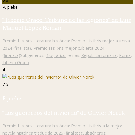
P. plebe
"Tiberio Graco. Tribuno de las legiones" de Luis
Manuel López Román
Premio Hislibris literatura histórica:
Premio Hislibris mejor autor/a
2024 (finalista)
,
Premio Hislibris mejor cubierta 2024
(finalista)
Subgéneros:
Biográfico
Temas:
República romana
,
Roma
,
Tiberio Graco
4
7.5
P. plebe
"Los guerreros del invierno" de Olivier Norek
Premio Hislibris literatura histórica:
Premio Hislibris a la mejor
novela histórica traducida 2025 (finalista)
Subgéneros: