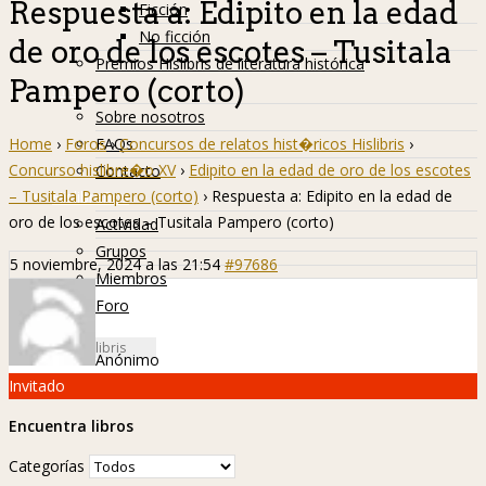
Respuesta a: Edipito en la edad
Ficción
No ficción
de oro de los escotes – Tusitala
Premios Hislibris de literatura histórica
Pampero (corto)
Info
Sobre nosotros
Home
›
Foros
›
Concursos de relatos hist�ricos Hislibris
›
FAQs
Concurso hislibre�o XV
›
Edipito en la edad de oro de los escotes
Contacto
– Tusitala Pampero (corto)
›
Respuesta a: Edipito en la edad de
Hislibreños
oro de los escotes – Tusitala Pampero (corto)
Actividad
Grupos
5 noviembre, 2024 a las 21:54
#97686
Miembros
Foro
Anónimo
Invitado
Encuentra libros
Categorías