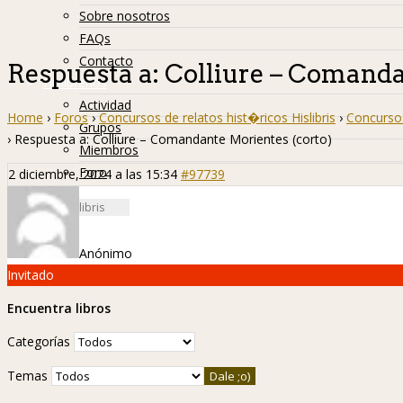
Sobre nosotros
FAQs
Contacto
Respuesta a: Colliure – Comanda
Hislibreños
Actividad
Home
›
Foros
›
Concursos de relatos hist�ricos Hislibris
›
Concurso 
Grupos
›
Respuesta a: Colliure – Comandante Morientes (corto)
Miembros
Foro
2 diciembre, 2024 a las 15:34
#97739
Anónimo
Invitado
Encuentra libros
Categorías
Temas