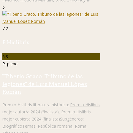
5
7.2
P. Hislibris
6.8
P. plebe
"Tiberio Graco. Tribuno de las
legiones" de Luis Manuel López
Román
Premio Hislibris literatura histórica:
Premio Hislibris
mejor autor/a 2024 (finalista)
,
Premio Hislibris
mejor cubierta 2024 (finalista)
Subgéneros:
Biográfico
Temas:
República romana
,
Roma
,