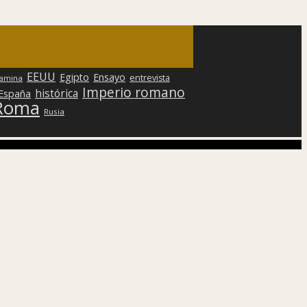
EEUU
Egipto
Ensayo
entrevista
lamina
Imperio romano
histórica
 España
Roma
Rusia