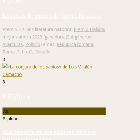
P. plebe
Los idus de enero de Javier Negrete
Premio Hislibris literatura histórica:
Premio Hislibris
mejor autor/a 2023 (ganador/a)
Subgéneros:
Aventuras
,
Político
Temas:
República romana
,
Roma
,
S. I a. C.
,
Senado
3
8
P. Hislibris
7.9
P. plebe
«La conjura de los sabios» de Luis