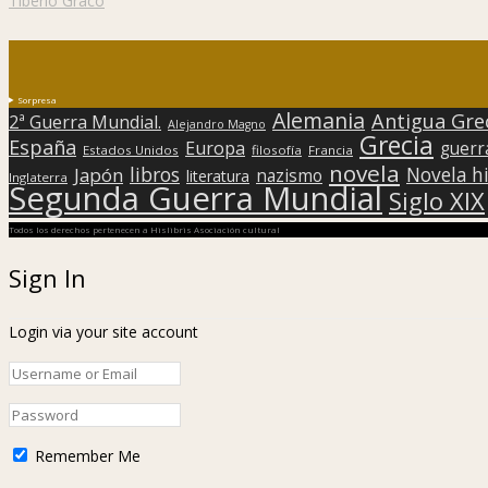
Tiberio Graco
Sorpresa
Alemania
Antigua Gre
2ª Guerra Mundial.
Alejandro Magno
Grecia
España
Europa
guerr
Estados Unidos
filosofía
Francia
novela
libros
Japón
Novela hi
nazismo
literatura
Inglaterra
Segunda Guerra Mundial
Siglo XIX
Todos los derechos pertenecen a Hislibris Asociación cultural
Sign In
Login via your site account
Remember Me