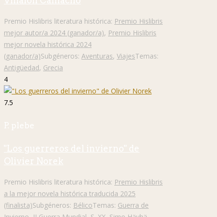
Villalón Camacho
Premio Hislibris literatura histórica:
Premio Hislibris
mejor autor/a 2024 (ganador/a)
,
Premio Hislibris
mejor novela histórica 2024
(ganador/a)
Subgéneros:
Aventuras
,
Viajes
Temas:
Antigüedad
,
Grecia
4
7.5
P. plebe
"Los guerreros del invierno" de
Olivier Norek
Premio Hislibris literatura histórica:
Premio Hislibris
a la mejor novela histórica traducida 2025
(finalista)
Subgéneros:
Bélico
Temas:
Guerra de
Invierno
,
II Guerra Mundial
,
S. XX
,
Simo Häyhä