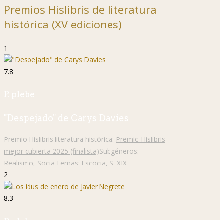
Premios Hislibris de literatura
histórica (XV ediciones)
1
7.8
P. plebe
"Despejado" de Carys Davies
Premio Hislibris literatura histórica:
Premio Hislibris
mejor cubierta 2025 (finalista)
Subgéneros:
Realismo
,
Social
Temas:
Escocia
,
S. XIX
2
8.3