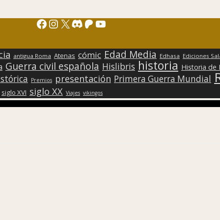
Facebook
Instagram
X
Discord
Patreon
YouTube
Edad Media
cia
cómic
Atenas
antigua Roma
Edhasa
Ediciones Sa
historia
Guerra civil española
Hislibris
a
Historia de
presentación
stórica
Primera Guerra Mundial
Premios
siglo XX
siglo XVI
Viajes
vikingos