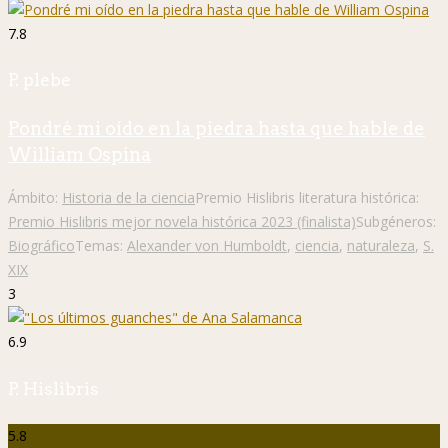
7.8
P. plebe
Pondré mi oído en la piedra hasta que hable de
William Ospina
Ámbito:
Historia de la ciencia
Premio Hislibris literatura histórica:
Premio Hislibris mejor novela histórica 2023 (finalista)
Subgéneros:
Biográfico
Temas:
Alexander von Humboldt
,
ciencia
,
naturaleza
,
S.
XIX
3
6.9
P. Hislibris
5.8