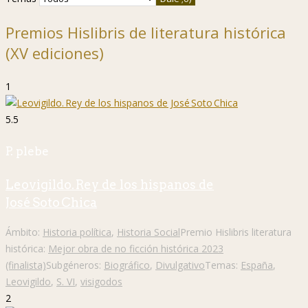
Premios Hislibris de literatura histórica
(XV ediciones)
1
5.5
P. plebe
Leovigildo. Rey de los hispanos de
José Soto Chica
Ámbito:
Historia política
,
Historia Social
Premio Hislibris literatura
histórica:
Mejor obra de no ficción histórica 2023
(finalista)
Subgéneros:
Biográfico
,
Divulgativo
Temas:
España
,
Leovigildo
,
S. VI
,
visigodos
2