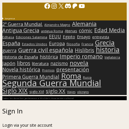
Facebook
Instagram
X
Discord
Patreon
YouTube
Sorpresa
Alemania
2ª Guerra Mundial.
Alejandro Magno
Edad Media
Antigua Grecia
cómic
Atenas
antigua Roma
EEUU
Egipto
Ensayo
entrevista
Edhasa
Ediciones Salamina
Grecia
España
Europa
Estados Unidos
filosofía
Francia
historia
Guerra civil española
Hislibris
guerra
Imperio romano
histórica
Historia de España
Inglaterra
novela
libros
Japón
nazismo
literatura
presentación
Novela histórica
Premios
Roma
Primera Guerra Mundial
Rusia
Segunda Guerra Mundial
Siglo XIX
siglo XX
siglo XVI
Viajes
vikingos
Todos los derechos pertenecen a Hislibris Asociación cultural
Sign In
Login via your site account