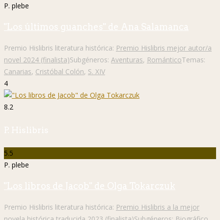
P. plebe
"Los últimos guanches" de Ana Salamanca
Premio Hislibris literatura histórica:
Premio Hislibris mejor autor/a
novel 2024 (finalista)
Subgéneros:
Aventuras
,
Romántico
Temas:
Canarias
,
Cristóbal Colón
,
S. XIV
4
8.2
P. Hislibris
5.5
P. plebe
"Los libros de Jacob" de Olga Tokarczuk
Premio Hislibris literatura histórica:
Premio Hislibris a la mejor
novela histórica traducida 2023 (finalista)
Subgéneros:
Biográfico
,