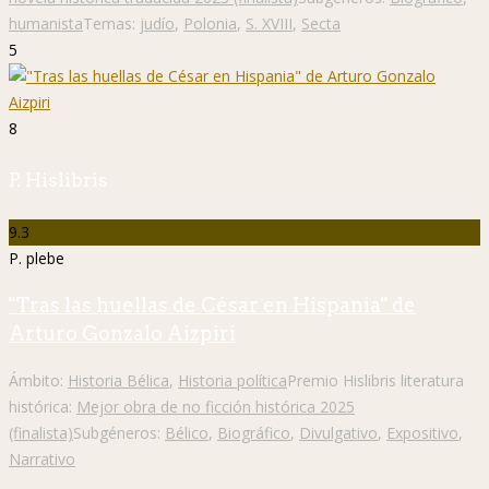
humanista
Temas:
judío
,
Polonia
,
S. XVIII
,
Secta
5
8
P. Hislibris
9.3
P. plebe
"Tras las huellas de César en Hispania" de
Arturo Gonzalo Aizpiri
Ámbito:
Historia Bélica
,
Historia política
Premio Hislibris literatura
histórica:
Mejor obra de no ficción histórica 2025
(finalista)
Subgéneros:
Bélico
,
Biográfico
,
Divulgativo
,
Expositivo
,
Narrativo