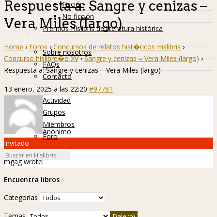
Respuesta a: Sangre y cenizas –
Ficción
No ficción
Vera Miles (largo)
Premios Hislibris de literatura histórica
Info
Home
›
Foros
›
Concursos de relatos hist�ricos Hislibris
›
Sobre nosotros
Concurso hislibre�o XV
›
Sangre y cenizas – Vera Miles (largo)
›
FAQs
Respuesta a: Sangre y cenizas – Vera Miles (largo)
Contacto
Hislibreños
13 enero, 2025 a las 22:20
#97761
Actividad
Grupos
Miembros
Anónimo
Foro
Invitado
mgag wrote:
Encuentra libros
Categorías
Temas