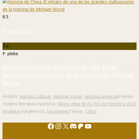
8.5
P. Hislibris
7.4
P. plebe
Historia de China. El retrato de una de las
grandes civilizaciones de la historia de Michael
Wood
Ámbito:
Historia cultural
,
Historia Social
,
Historia universal
Premio
Hislibris literatura histórica:
Mejor obra de no ficción histórica 2023
(finalista)
Subgéneros:
Divulgativo
Temas:
China
Facebook
Instagram
X
Discord
Patreon
YouTube