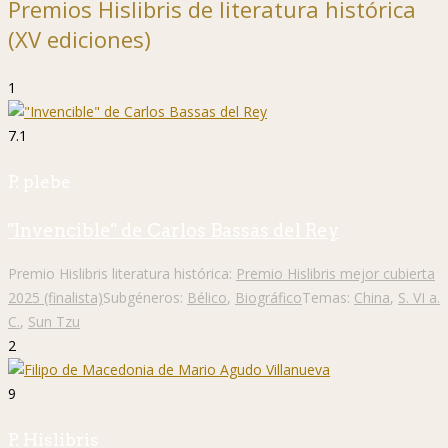
Premios Hislibris de literatura histórica
(XV ediciones)
1
7.1
P. plebe
"Invencible" de Carlos Bassas del Rey
Premio Hislibris literatura histórica:
Premio Hislibris mejor cubierta
2025 (finalista)
Subgéneros:
Bélico
,
Biográfico
Temas:
China
,
S. VI a.
C.
,
Sun Tzu
2
9
P. Hislibris