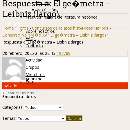
Respuesta a: El ge�metra –
Ficción
No ficción
Leibniz (largo)
Premios Hislibris de literatura histórica
Info
Home
›
Foros
›
Concursos de relatos hist�ricos Hislibris
›
Sobre nosotros
Concurso hislibre�o XV
›
El ge�metra – Leibniz (largo)
›
FAQs
Respuesta a: El ge�metra – Leibniz (largo)
Contacto
Hislibreños
20 febrero, 2025 a las 22:45
#97788
Actividad
Grupos
Miembros
Anónimo
Foro
Invitado
Encuentra libros
Categorías
Temas