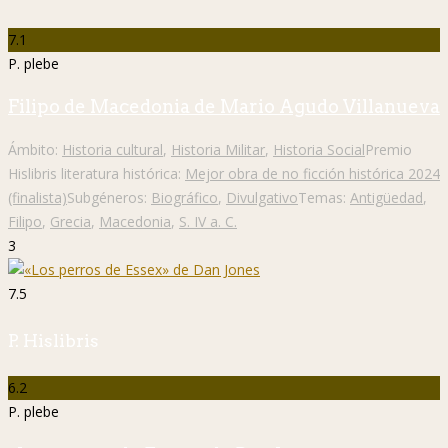
7.1
P. plebe
Filipo de Macedonia de Mario Agudo Villanueva
Ámbito:
Historia cultural
,
Historia Militar
,
Historia Social
Premio
Hislibris literatura histórica:
Mejor obra de no ficción histórica 2024
(finalista)
Subgéneros:
Biográfico
,
Divulgativo
Temas:
Antigüedad
,
Filipo
,
Grecia
,
Macedonia
,
S. IV a. C.
3
7.5
P. Hislibris
6.2
P. plebe