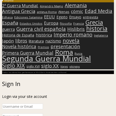
Sorpresa
Alemania
2ª Guerra Mundial.
Alejandro Magno
Edad Media
Antigua Grecia
cómic
Atenas
antigua Roma
EEUU
Egipto
Ensayo
entrevista
Edhasa
Ediciones Salamina
Grecia
España
Europa
Estados Unidos
filosofía
Francia
historia
Guerra civil española
Hislibris
guerra
Imperio romano
histórica
Historia de España
Inglaterra
novela
libros
Japón
nazismo
literatura
presentación
Novela histórica
Premios
Roma
Primera Guerra Mundial
Rusia
Segunda Guerra Mundial
Siglo XIX
siglo XX
siglo XVI
Viajes
vikingos
Todos los derechos pertenecen a Hislibris Asociación cultural
Sign In
Login via your site account