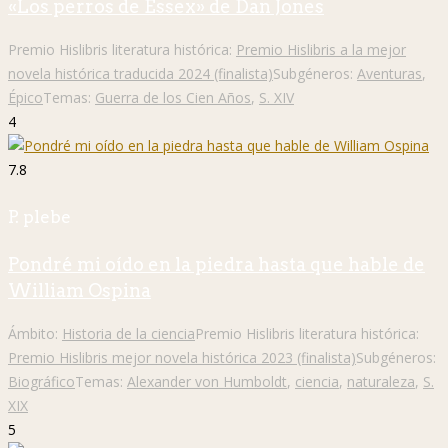
«Los perros de Essex» de Dan Jones
Premio Hislibris literatura histórica:
Premio Hislibris a la mejor
novela histórica traducida 2024 (finalista)
Subgéneros:
Aventuras
,
Épico
Temas:
Guerra de los Cien Años
,
S. XIV
4
7.8
P. plebe
Pondré mi oído en la piedra hasta que hable de
William Ospina
Ámbito:
Historia de la ciencia
Premio Hislibris literatura histórica:
Premio Hislibris mejor novela histórica 2023 (finalista)
Subgéneros:
Biográfico
Temas:
Alexander von Humboldt
,
ciencia
,
naturaleza
,
S.
XIX
5