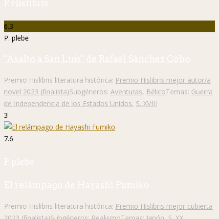
P. Hislibris
6.3
P. plebe
"Asalto a San Luis" de Rafael Sánchez Cobo
Premio Hislibris literatura histórica:
Premio Hislibris mejor autor/a
novel 2023 (finalista)
Subgéneros:
Aventuras
,
Bélico
Temas:
Guerra
de Independencia de los Estados Unidos
,
S. XVIII
3
7.6
P. plebe
El relámpago de Hayashi Fumiko
Premio Hislibris literatura histórica:
Premio Hislibris mejor cubierta
2023 (finalista)
Subgéneros:
Realismo
Temas:
Japón
,
S. XX