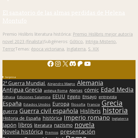
El sanatorio de las almas perdidas de Helena
Montufo
Premio Hislibris literatura histórica:
Premio Hislibris mejor autor/a
novel 2023 (finalista)
Subgéneros:
Gótico
,
Intriga-Misterio
,
Terror
Temas:
época victoriana
,
Inglaterra
,
S. XIX
Facebook
Instagram
X
Discord
Patreon
YouTube
Sorpresa
Alemania
2ª Guerra Mundial.
Alejandro Magno
Edad Media
Antigua Grecia
cómic
Atenas
antigua Roma
EEUU
Egipto
Ensayo
entrevista
Edhasa
Ediciones Salamina
Grecia
España
Europa
Estados Unidos
filosofía
Francia
historia
Guerra civil española
Hislibris
guerra
Imperio romano
histórica
Historia de España
Inglaterra
novela
libros
Japón
nazismo
literatura
presentación
Novela histórica
Premios