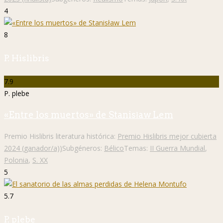
4
8
P. Hislibris
7.9
P. plebe
«Entre los muertos» de Stanisław Lem
Premio Hislibris literatura histórica:
Premio Hislibris mejor cubierta
2024 (ganador/a))
Subgéneros:
Bélico
Temas:
II Guerra Mundial
,
Polonia
,
S. XX
5
5.7
P. plebe