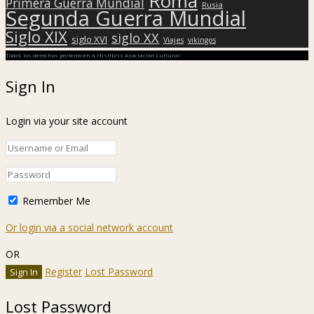
Roma
Primera Guerra Mundial
Rusia
Segunda Guerra Mundial
Siglo XIX
siglo XX
siglo XVI
Viajes
vikingos
Todos los derechos pertenecen a Hislibris Asociación cultural
Sign In
Login via your site account
Remember Me
Or login via a social network account
OR
Register
Lost Password
Lost Password