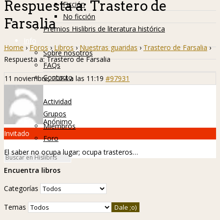
Respuesta a: Trastero de
Ficción
No ficción
Farsalia
Premios Hislibris de literatura histórica
Info
Home
›
Foros
›
Libros
›
Nuestras guaridas
›
Trastero de Farsalia
›
Sobre nosotros
Respuesta a: Trastero de Farsalia
FAQs
Contacto
11 noviembre, 2024 a las 11:19
#97931
Hislibreños
Actividad
Grupos
Anónimo
Miembros
Invitado
Foro
El saber no ocupa lugar; ocupa trasteros…
Encuentra libros
Categorías
Temas