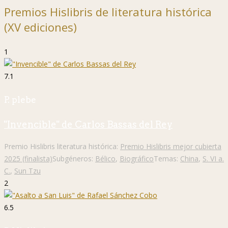
Premios Hislibris de literatura histórica
(XV ediciones)
1
7.1
P. plebe
"Invencible" de Carlos Bassas del Rey
Premio Hislibris literatura histórica:
Premio Hislibris mejor cubierta
2025 (finalista)
Subgéneros:
Bélico
,
Biográfico
Temas:
China
,
S. VI a.
C.
,
Sun Tzu
2
6.5