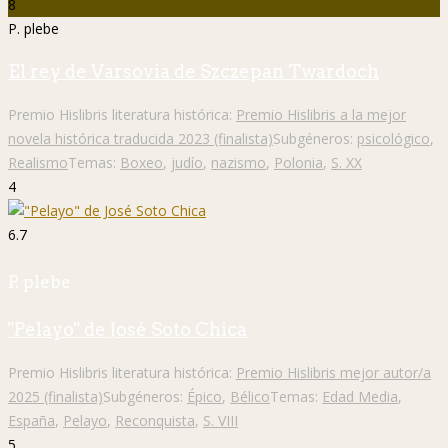
8
P. plebe
El rey de Varsovia de Szczepan Twardoch
Premio Hislibris literatura histórica:
Premio Hislibris a la mejor
novela histórica traducida 2023 (finalista)
Subgéneros:
psicológico
,
Realismo
Temas:
Boxeo
,
judío
,
nazismo
,
Polonia
,
S. XX
4
6.7
P. plebe
"Pelayo" de José Soto Chica
Premio Hislibris literatura histórica:
Premio Hislibris mejor autor/a
2025 (finalista)
Subgéneros:
Épico
,
Bélico
Temas:
Edad Media
,
España
,
Pelayo
,
Reconquista
,
S. VIII
5