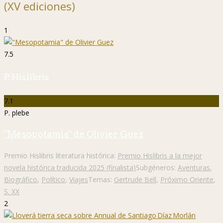
(XV ediciones)
1
7.5
P. Hislibris
7.1
P. plebe
"Mesopotamia" de Olivier Guez
Premio Hislibris literatura histórica:
Premio Hislibris a la mejor
novela histórica traducida 2025 (finalista)
Subgéneros:
Aventuras
,
Biográfico
,
Político
,
Viajes
Temas:
Gertrude Bell
,
Próximo Oriente
,
S. XX
2