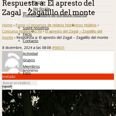
Respuesta a: El apresto del
Ficción
No ficción
Zagal – Zagalillo del monte
Premios Hislibris de literatura histórica
Info
Home
›
Foros
›
Concursos de relatos hist�ricos Hislibris
›
Sobre nosotros
Concurso hislibre�o XV
›
El apresto del Zagal – Zagalillo del
FAQs
monte
›
Respuesta a: El apresto del Zagal – Zagalillo del monte
Contacto
Hislibreños
8 diciembre, 2024 a las 08:08
#98031
Actividad
Grupos
Miembros
Anónimo
Foro
Invitado
[spoil]