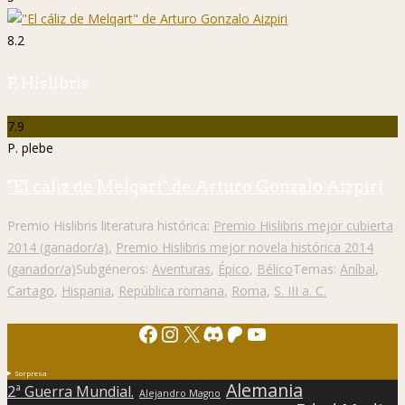
8.2
P. Hislibris
7.9
P. plebe
"El cáliz de Melqart" de Arturo Gonzalo Aizpiri
Premio Hislibris literatura histórica:
Premio Hislibris mejor cubierta
2014 (ganador/a)
,
Premio Hislibris mejor novela histórica 2014
(ganador/a)
Subgéneros:
Aventuras
,
Épico
,
Bélico
Temas:
Aníbal
,
Cartago
,
Hispania
,
República romana
,
Roma
,
S. III a. C.
Facebook
Instagram
X
Discord
Patreon
YouTube
Sorpresa
Alemania
2ª Guerra Mundial.
Alejandro Magno