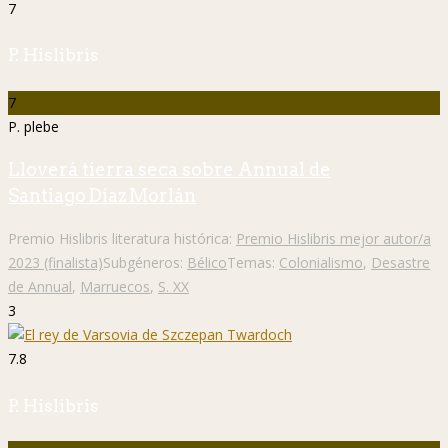
7
P. Hislibris
7
P. plebe
Lloverá tierra seca sobre Annual de
Santiago Díaz Morlán
Premio Hislibris literatura histórica:
Premio Hislibris mejor autor/a
2023 (finalista)
Subgéneros:
Bélico
Temas:
Colonialismo
,
Desastre
de Annual
,
Marruecos
,
S. XX
3
7.8
P. Hislibris