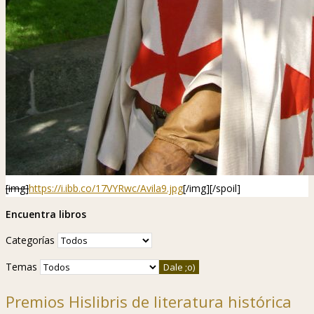
[img]
https://i.ibb.co/17VYRwc/Avila9.jpg
[/img]
[/spoil]
Encuentra libros
Categorías
Temas
Premios Hislibris de literatura histórica