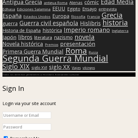
Edad Media
Antigua Grecia
cómic
Atenas
antigua Roma
EEUU
Egipto
Ensayo
entrevista
Edhasa
Ediciones Salamina
Grecia
España
Europa
Estados Unidos
filosofía
Francia
historia
Guerra civil española
Hislibris
guerra
Imperio romano
histórica
Historia de España
Inglaterra
novela
libros
Japón
nazismo
literatura
presentación
Novela histórica
Premios
Roma
Primera Guerra Mundial
Rusia
Segunda Guerra Mundial
Siglo XIX
siglo XX
siglo XVI
Viajes
vikingos
Todos los derechos pertenecen a Hislibris Asociación cultural
Sign In
Login via your site account