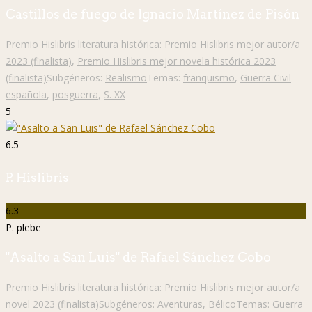
Castillos de fuego de Ignacio Martínez de Pisón
Premio Hislibris literatura histórica:
Premio Hislibris mejor autor/a
2023 (finalista)
,
Premio Hislibris mejor novela histórica 2023
(finalista)
Subgéneros:
Realismo
Temas:
franquismo
,
Guerra Civil
española
,
posguerra
,
S. XX
5
6.5
P. Hislibris
6.3
P. plebe
"Asalto a San Luis" de Rafael Sánchez Cobo
Premio Hislibris literatura histórica:
Premio Hislibris mejor autor/a
novel 2023 (finalista)
Subgéneros:
Aventuras
,
Bélico
Temas:
Guerra