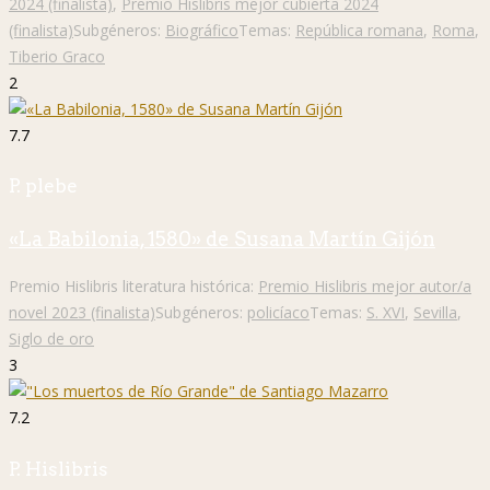
2024 (finalista)
,
Premio Hislibris mejor cubierta 2024
(finalista)
Subgéneros:
Biográfico
Temas:
República romana
,
Roma
,
Tiberio Graco
2
7.7
P. plebe
«La Babilonia, 1580» de Susana Martín Gijón
Premio Hislibris literatura histórica:
Premio Hislibris mejor autor/a
novel 2023 (finalista)
Subgéneros:
policíaco
Temas:
S. XVI
,
Sevilla
,
Siglo de oro
3
7.2
P. Hislibris