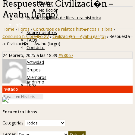
Respuesta a: Civilizaci�n –
Ficción
No ficción
Ayahu (largo)
Premios Hislibris de literatura histórica
Info
Home
›
Foros
›
Concursos de relatos hist�ricos Hislibris
›
Sobre nosotros
Concurso hislibre�o XV
›
Civilizaci�n – Ayahu (largo)
›
Respuesta
FAQs
a: Civilizaci�n – Ayahu (largo)
Contacto
Hislibreños
24 febrero, 2025 a las 18:39
#98067
Actividad
Grupos
Miembros
Anónimo
Foro
Invitado
Encuentra libros
Categorías
Temas