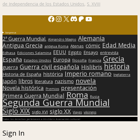
de Independencia de los Estados Unidos
,
S. XVIII
Facebook
Instagram
X
Discord
Patreon
YouTube
Sorpresa
Alemania
2ª Guerra Mundial.
Alejandro Magno
Edad Media
Antigua Grecia
cómic
Atenas
antigua Roma
EEUU
Egipto
Ensayo
entrevista
Edhasa
Ediciones Salamina
Grecia
España
Europa
Estados Unidos
filosofía
Francia
historia
Guerra civil española
Hislibris
guerra
Imperio romano
histórica
Historia de España
Inglaterra
novela
libros
Japón
nazismo
literatura
presentación
Novela histórica
Premios
Roma
Primera Guerra Mundial
Rusia
Segunda Guerra Mundial
Siglo XIX
siglo XX
siglo XVI
Viajes
vikingos
Todos los derechos pertenecen a Hislibris Asociación cultural
Sign In