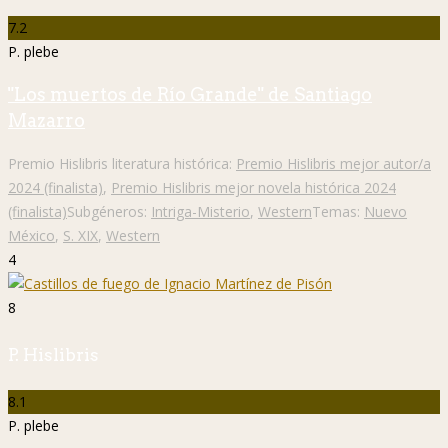
7.2
P. plebe
"Los muertos de Río Grande" de Santiago
Mazarro
Premio Hislibris literatura histórica:
Premio Hislibris mejor autor/a
2024 (finalista)
,
Premio Hislibris mejor novela histórica 2024
(finalista)
Subgéneros:
Intriga-Misterio
,
Western
Temas:
Nuevo
México
,
S. XIX
,
Western
4
8
P. Hislibris
8.1
P. plebe