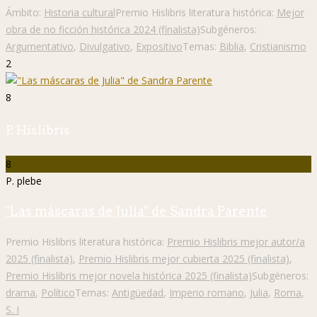
Ámbito:
Historia cultural
Premio Hislibris literatura histórica:
Mejor
obra de no ficción histórica 2024 (finalista)
Subgéneros:
Argumentativo
,
Divulgativo
,
Expositivo
Temas:
Biblia
,
Cristianismo
2
8
P. Hislibris
8
P. plebe
"Las máscaras de Julia" de Sandra Parente
Premio Hislibris literatura histórica:
Premio Hislibris mejor autor/a
2025 (finalista)
,
Premio Hislibris mejor cubierta 2025 (finalista)
,
Premio Hislibris mejor novela histórica 2025 (finalista)
Subgéneros:
drama
,
Político
Temas:
Antigüedad
,
Imperio romano
,
Julia
,
Roma
,
S. I