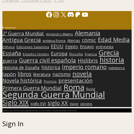
Canarias
,
Cristóbal Colón
,
S. XIV
Facebook
Instagram
X
Discord
Patreon
YouTube
Sorpresa
Alemania
2ª Guerra Mundial.
Alejandro Magno
Edad Media
Antigua Grecia
cómic
Atenas
antigua Roma
EEUU
Egipto
Ensayo
entrevista
Edhasa
Ediciones Salamina
Grecia
España
Europa
Estados Unidos
filosofía
Francia
historia
Guerra civil española
Hislibris
guerra
Imperio romano
histórica
Historia de España
Inglaterra
novela
libros
Japón
nazismo
literatura
presentación
Novela histórica
Premios
Roma
Primera Guerra Mundial
Rusia
Segunda Guerra Mundial
Siglo XIX
siglo XX
siglo XVI
Viajes
vikingos
Todos los derechos pertenecen a Hislibris Asociación cultural
Sign In