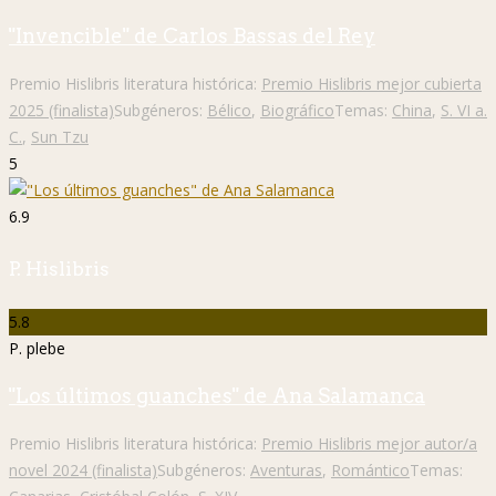
"Invencible" de Carlos Bassas del Rey
Premio Hislibris literatura histórica:
Premio Hislibris mejor cubierta
2025 (finalista)
Subgéneros:
Bélico
,
Biográfico
Temas:
China
,
S. VI a.
C.
,
Sun Tzu
5
6.9
P. Hislibris
5.8
P. plebe
"Los últimos guanches" de Ana Salamanca
Premio Hislibris literatura histórica:
Premio Hislibris mejor autor/a
novel 2024 (finalista)
Subgéneros:
Aventuras
,
Romántico
Temas: