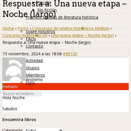
Respuesta a: Una nueva etapa –
Ficción
No ficción
Noche (largo)
Premios Hislibris de literatura histórica
Info
Home
›
Foros
›
Concursos de relatos hist�ricos Hislibris
›
Sobre nosotros
Concurso hislibre�o XV
›
Una nueva etapa – Noche (largo)
›
FAQs
Respuesta a: Una nueva etapa – Noche (largo)
Contacto
Hislibreños
15 noviembre, 2024 a las 18:08
#98100
Actividad
Grupos
Miembros
Anónimo
Foro
Invitado
Hola Noche.
Saludos
Encuentra libros
Categorías