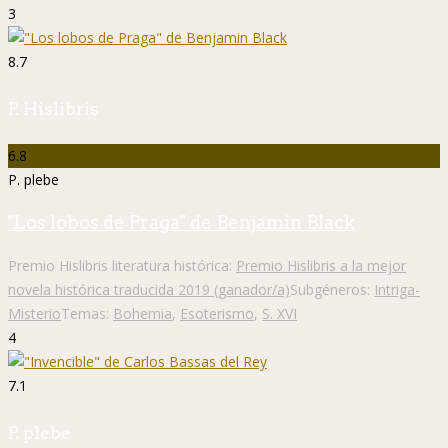
3
8.7
P. Hislibris
6.8
P. plebe
"Los lobos de Praga" de Benjamin Black
Premio Hislibris literatura histórica:
Premio Hislibris a la mejor
novela histórica traducida 2019 (ganador/a)
Subgéneros:
Intriga-
Misterio
Temas:
Bohemia
,
Esoterismo
,
S. XVI
4
7.1
P. plebe