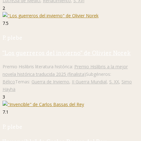
Lucrezia de Medici
,
Renacimiento
,
S. XVI
2
7.5
P. plebe
"Los guerreros del invierno" de Olivier Norek
Premio Hislibris literatura histórica:
Premio Hislibris a la mejor
novela histórica traducida 2025 (finalista)
Subgéneros:
Bélico
Temas:
Guerra de Invierno
,
II Guerra Mundial
,
S. XX
,
Simo
Häyhä
3
7.1
P. plebe