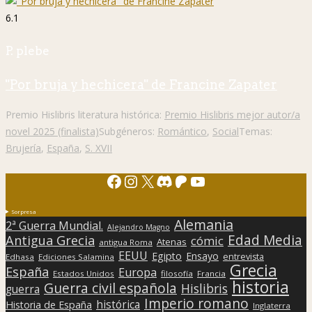
6.1
P. plebe
"Por bruja y hechicera" de Francine Zapater
Premio Hislibris literatura histórica:
Premio Hislibris mejor autor/a
novel 2025 (finalista)
Subgéneros:
Romántico
,
Social
Temas:
Brujería
,
España
,
S. XVII
Facebook
Instagram
X
Discord
Patreon
YouTube
Sorpresa
Alemania
2ª Guerra Mundial.
Alejandro Magno
Edad Media
Antigua Grecia
cómic
Atenas
antigua Roma
EEUU
Egipto
Ensayo
entrevista
Edhasa
Ediciones Salamina
Grecia
España
Europa
Estados Unidos
filosofía
Francia
historia
Guerra civil española
Hislibris
guerra
Imperio romano
histórica
Historia de España
Inglaterra