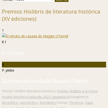
Premios Hislibris de literatura histórica
(XV ediciones)
1
8.1
P. Hislibris
8
P. plebe
El retrato de casada de Maggie O’Farrell
Premio Hislibris literatura histórica:
Premio Hislibris a la mejor
novela histórica traducida 2023 (ganador/a)
Subgéneros:
Biográfico
,
psicológico
,
Romántico
Temas:
Florencia
,
Italia
,