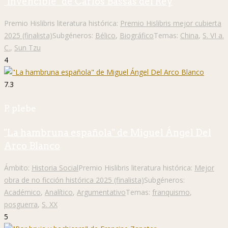
"Invencible" de Carlos Bassas del Rey
Premio Hislibris literatura histórica:
Premio Hislibris mejor cubierta
2025 (finalista)
Subgéneros:
Bélico
,
Biográfico
Temas:
China
,
S. VI a.
C.
,
Sun Tzu
4
7.3
P. plebe
"La hambruna española" de Miguel Ángel Del
Arco Blanco
Ámbito:
Historia Social
Premio Hislibris literatura histórica:
Mejor
obra de no ficción histórica 2025 (finalista)
Subgéneros:
Académico
,
Analítico
,
Argumentativo
Temas:
franquismo
,
posguerra
,
S. XX
5