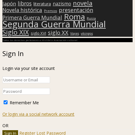
novela
libros
Japón
nazismo
literatura
presentación
Novela histórica
Premios
Roma
Primera Guerra Mundial
Rusia
Segunda Guerra Mundial
Siglo XIX
siglo XX
siglo XVI
Viajes
vikingos
Todos los derechos pertenecen a Hislibris Asociación cultural
Sign In
Login via your site account
Remember Me
Or login via a social network account
OR
Register
Lost Password