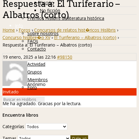
Respuesta a: El Turiferario –
Ficción
No ficción
Albatros (corto)
Premios Hislibris de literatura histórica
Info
Home
›
Foros
›
Concursos de relatos hist�ricos Hislibris
›
Sobre nosotros
Concurso hislibre�o XV
›
El Turiferario – Albatros (corto)
›
FAQs
Respuesta a: El Turiferario – Albatros (corto)
Contacto
Hislibreños
19 enero, 2025 a las 22:16
#98150
Actividad
Grupos
Miembros
Anónimo
Foro
Invitado
Me ha agradado. Gracias por la lectura.
Encuentra libros
Categorías
Temas