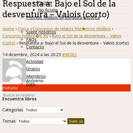
Respuesta a: Bajo el Sol de la
Ficción
No ficción
desventura – Valois (corto)
Premios Hislibris de literatura histórica
Info
Home
›
Foros
›
Concursos de relatos hist�ricos Hislibris
›
Sobre nosotros
Concurso hislibre�o XV
›
Bajo el Sol de la desventura – Valois
FAQs
(corto)
›
Respuesta a: Bajo el Sol de la desventura – Valois (corto)
Contacto
Hislibreños
14 diciembre, 2024 a las 20:23
#98362
Actividad
Grupos
Miembros
Anónimo
Foro
Invitado
Encuentra libros
Categorías
Temas