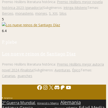
Premio Hislibris literatura histórica:
Premio Hislibris mejor novela
histórica 2023 (ganador/a)
Subgéneros:
Intriga-Misterio
Temas:
Berceo
,
monasterio
,
monjes
,
S. XIII
,
Silos
5
6.4
P. plebe
Los nueve reinos de Santiago Díaz
Premio Hislibris literatura histórica:
Premio Hislibris mejor autor/a
novel 2024 (finalista)
Subgéneros:
Aventuras
,
Épico
Temas:
Canarias
,
guanches
Facebook
Instagram
X
Discord
Patreon
YouTube
Sorpresa
Alemania
2ª Guerra Mundial.
Alejandro Magno
Edad Media
Antigua Grecia
cómic