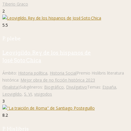
Tiberio Graco
2
5.5
P. plebe
Leovigildo. Rey de los hispanos de
José Soto Chica
Ámbito:
Historia política
,
Historia Social
Premio Hislibris literatura
histórica:
Mejor obra de no ficción histórica 2023
(finalista)
Subgéneros:
Biográfico
,
Divulgativo
Temas:
España
,
Leovigildo
,
S. VI
,
visigodos
3
8.2
P. Hislibris