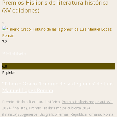
Premios Hislibris de literatura histórica
(XV ediciones)
1
7.2
P. Hislibris
6.8
P. plebe
"Tiberio Graco. Tribuno de las legiones" de Luis
Manuel López Román
Premio Hislibris literatura histórica:
Premio Hislibris mejor autor/a
2024 (finalista)
,
Premio Hislibris mejor cubierta 2024
(finalista)
Subgéneros:
Biográfico
Temas:
República romana
,
Roma
,