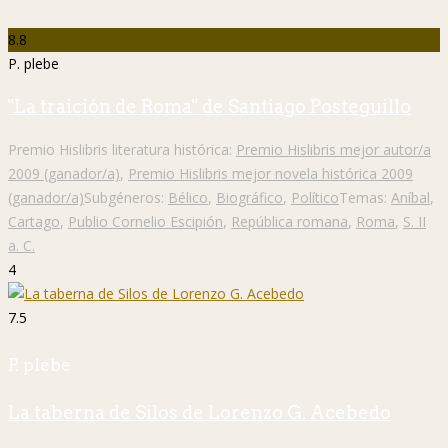
8.8
P. plebe
"La traición de Roma" de Santiago Posteguillo
Premio Hislibris literatura histórica:
Premio Hislibris mejor autor/a
2009 (ganador/a)
,
Premio Hislibris mejor novela histórica 2009
(ganador/a)
Subgéneros:
Bélico
,
Biográfico
,
Político
Temas:
Aníbal
,
Cartago
,
Publio Cornelio Escipión
,
República romana
,
Roma
,
S. II
a. C.
4
7.5
P. plebe
La taberna de Silos de Lorenzo G. Acebedo