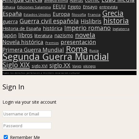
Atenas
antigua Roma
EEUU
Egipto
Ensayo
entrevista
Edhasa
Ediciones Salamina
Grecia
España
Europa
Estados Unidos
filosofía
Francia
historia
Guerra civil española
Hislibris
guerra
Imperio romano
histórica
Historia de España
Inglaterra
novela
libros
Japón
nazismo
literatura
presentación
Novela histórica
Premios
Roma
Primera Guerra Mundial
Rusia
Segunda Guerra Mundial
Siglo XIX
siglo XX
siglo XVI
Viajes
vikingos
Todos los derechos pertenecen a Hislibris Asociación cultural
Sign In
Login via your site account
Remember Me