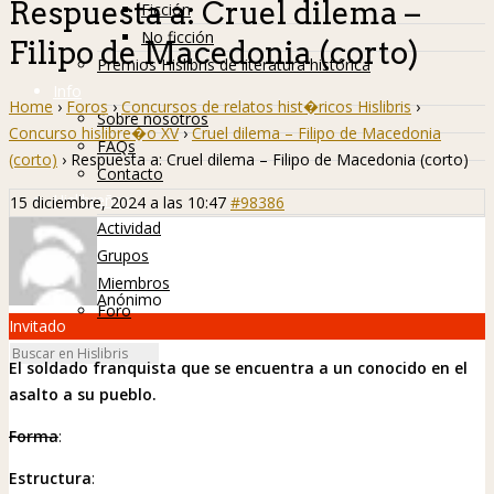
Respuesta a: Cruel dilema –
Ficción
No ficción
Filipo de Macedonia (corto)
Premios Hislibris de literatura histórica
Info
Home
›
Foros
›
Concursos de relatos hist�ricos Hislibris
›
Sobre nosotros
Concurso hislibre�o XV
›
Cruel dilema – Filipo de Macedonia
FAQs
(corto)
›
Respuesta a: Cruel dilema – Filipo de Macedonia (corto)
Contacto
Hislibreños
15 diciembre, 2024 a las 10:47
#98386
Actividad
Grupos
Miembros
Anónimo
Foro
Invitado
El soldado franquista que se encuentra a un conocido en el
asalto a su pueblo.
Forma
:
Estructura
: