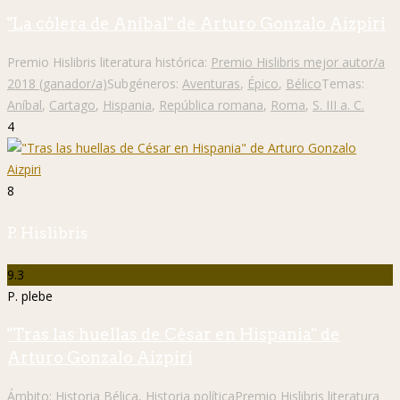
"La cólera de Aníbal" de Arturo Gonzalo Aizpiri
Premio Hislibris literatura histórica:
Premio Hislibris mejor autor/a
2018 (ganador/a)
Subgéneros:
Aventuras
,
Épico
,
Bélico
Temas:
Aníbal
,
Cartago
,
Hispania
,
República romana
,
Roma
,
S. III a. C.
4
8
P. Hislibris
9.3
P. plebe
"Tras las huellas de César en Hispania" de
Arturo Gonzalo Aizpiri
Ámbito:
Historia Bélica
,
Historia política
Premio Hislibris literatura