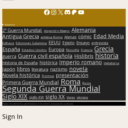
Facebook
Instagram
X
Discord
Patreon
YouTube
Sorpresa
Alemania
2ª Guerra Mundial.
Alejandro Magno
Edad Media
Antigua Grecia
cómic
Atenas
antigua Roma
EEUU
Egipto
Ensayo
entrevista
Edhasa
Ediciones Salamina
Grecia
España
Europa
Estados Unidos
filosofía
Francia
historia
Guerra civil española
Hislibris
guerra
Imperio romano
histórica
Historia de España
Inglaterra
novela
libros
Japón
nazismo
literatura
presentación
Novela histórica
Premios
Roma
Primera Guerra Mundial
Rusia
Segunda Guerra Mundial
Siglo XIX
siglo XX
siglo XVI
Viajes
vikingos
Todos los derechos pertenecen a Hislibris Asociación cultural
Sign In