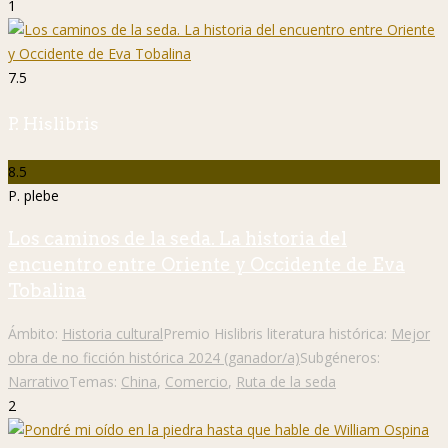
1
7.5
P. Hislibris
8.5
P. plebe
Los caminos de la seda. La historia del
encuentro entre Oriente y Occidente de Eva
Tobalina
Ámbito:
Historia cultural
Premio Hislibris literatura histórica:
Mejor
obra de no ficción histórica 2024 (ganador/a)
Subgéneros:
Narrativo
Temas:
China
,
Comercio
,
Ruta de la seda
2