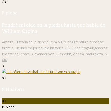
7.8
P. plebe
Pondré mi oído en la piedra hasta que hable de
William Ospina
Ámbito:
Historia de la ciencia
Premio Hislibris literatura histórica:
Premio Hislibris mejor novela histórica 2023 (finalista)
Subgéneros:
Biográfico
Temas:
Alexander von Humboldt
,
ciencia
,
naturaleza
,
S.
XIX
3
8.1
P. Hislibris
8.1
P. plebe