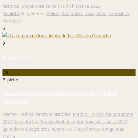
histórica:
Mejor obra de no ficción histórica 2025
(finalista)
Subgéneros:
Bélico
,
Biográfico
,
Divulgativo
,
Expositivo
,
Narrativo
5
8
P. Hislibris
7.9
P. plebe
«La conjura de los sabios» de Luis Villalón
Camacho
Premio Hislibris literatura histórica:
Premio Hislibris mejor autor/a
2024 (ganador/a)
,
Premio Hislibris mejor novela histórica 2024
(ganador/a)
Subgéneros:
Aventuras
,
Viajes
Temas:
Antigüedad
,
Grecia