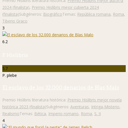
Premio Hislibris literatura histórica:
Premio Hislibris mejor autor/a
2024 (finalista)
,
Premio Hislibris mejor cubierta 2024
(finalista)
Subgéneros:
Biográfico
Temas:
República romana
,
Roma
,
Tiberio Graco
3
6.2
P. Hislibris
5.7
P. plebe
El esclavo de los 32.000 denarios de Blas Malo
Premio Hislibris literatura histórica:
Premio Hislibris mejor novela
histórica 2023 (finalista)
Subgéneros:
Aventuras
,
Intriga-Misterio
,
Realismo
Temas:
Bética
,
Imperio romano
,
Roma
,
S. II
4