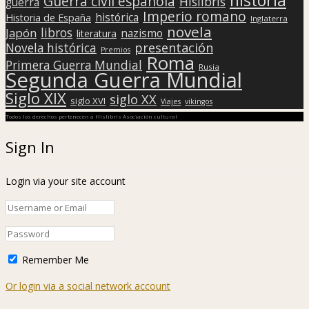
Guerra civil española
Hislibris
guerra
Imperio romano
histórica
Historia de España
Inglaterra
novela
libros
Japón
nazismo
literatura
presentación
Novela histórica
Premios
Roma
Primera Guerra Mundial
Rusia
Segunda Guerra Mundial
Siglo XIX
siglo XX
siglo XVI
Viajes
vikingos
Todos los derechos pertenecen a Hislibris Asociación cultural
Sign In
Login via your site account
Remember Me
Or login via a social network account