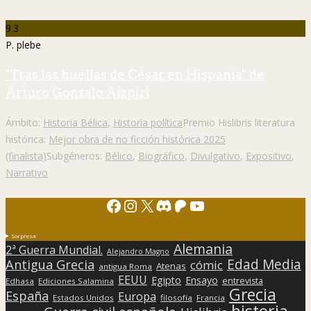
9.3
P. plebe
"Tras las huellas de César en Hispania" de
Arturo Gonzalo Aizpiri
Ámbito:
Historia Bélica
,
Historia política
Premio Hislibris literatura
histórica:
Mejor obra de no ficción histórica 2025
(finalista)
Subgéneros:
Bélico
,
Biográfico
,
Divulgativo
,
Expositivo
,
Narrativo
Facebook
Instagram
X
Discord
Patreon
YouTube
Sorpresa
Alemania
2ª Guerra Mundial.
Alejandro Magno
Edad Media
Antigua Grecia
cómic
Atenas
antigua Roma
EEUU
Egipto
Ensayo
entrevista
Edhasa
Ediciones Salamina
Grecia
España
Europa
Estados Unidos
filosofía
Francia
historia