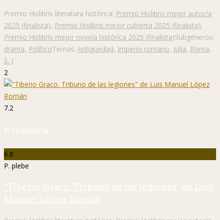
Premio Hislibris literatura histórica:
Premio Hislibris mejor autor/a
2025 (finalista)
,
Premio Hislibris mejor cubierta 2025 (finalista)
,
Premio Hislibris mejor novela histórica 2025 (finalista)
Subgéneros:
drama
,
Político
Temas:
Antigüedad
,
Imperio romano
,
Julia
,
Roma
,
S. I
2
7.2
P. Hislibris
6.8
P. plebe
"Tiberio Graco. Tribuno de las legiones" de Luis
Manuel López Román