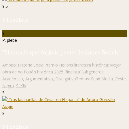
9.5
P. Hislibris
9
P. plebe
"El mundo que forjó la peste" de James Belich
Ámbito:
Historia Social
Premio Hislibris literatura histórica:
Mejor
obra de no ficción histórica 2025 (finalista)
Subgéneros:
Académico
,
Argumentativo
,
Divulgativo
Temas:
Edad Media
,
Peste
Negra
,
S. XIV
5
8
P. Hislibris