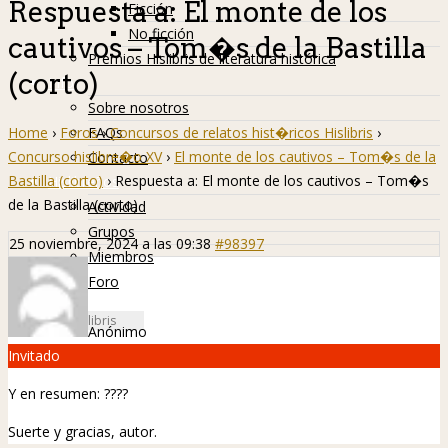
Respuesta a: El monte de los
Ficción
No ficción
cautivos – Tom�s de la Bastilla
Premios Hislibris de literatura histórica
(corto)
Info
Sobre nosotros
Home
›
Foros
›
Concursos de relatos hist�ricos Hislibris
›
FAQs
Concurso hislibre�o XV
›
El monte de los cautivos – Tom�s de la
Contacto
Bastilla (corto)
›
Respuesta a: El monte de los cautivos – Tom�s
Hislibreños
de la Bastilla (corto)
Actividad
Grupos
25 noviembre, 2024 a las 09:38
#98397
Miembros
Foro
Anónimo
Invitado
Y en resumen: ????
Suerte y gracias, autor.