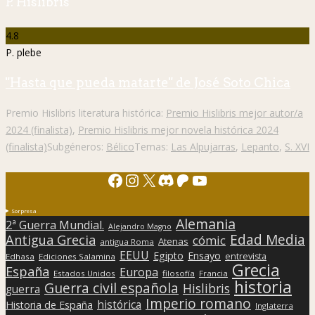
P. Hislibris
4.8
P. plebe
"Hasta que pueda matarte" de José Soto Chica
Premio Hislibris literatura histórica:
Premio Hislibris mejor autor/a
2024 (finalista)
,
Premio Hislibris mejor novela histórica 2024
(finalista)
Subgéneros:
Bélico
Temas:
Las Alpujarras
,
Lepanto
,
S. XVI
Facebook
Instagram
X
Discord
Patreon
YouTube
Sorpresa
Alemania
2ª Guerra Mundial.
Alejandro Magno
Edad Media
Antigua Grecia
cómic
Atenas
antigua Roma
EEUU
Egipto
Ensayo
entrevista
Edhasa
Ediciones Salamina
Grecia
España
Europa
Estados Unidos
filosofía
Francia
historia
Guerra civil española
Hislibris
guerra
Imperio romano
histórica
Historia de España
Inglaterra