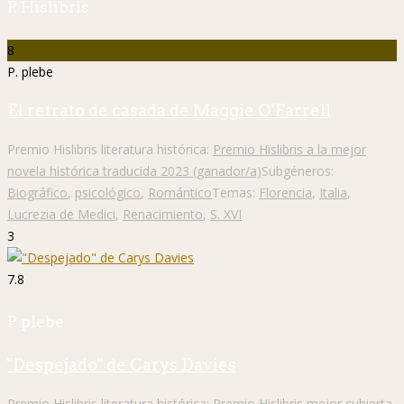
P. Hislibris
8
P. plebe
El retrato de casada de Maggie O’Farrell
Premio Hislibris literatura histórica:
Premio Hislibris a la mejor
novela histórica traducida 2023 (ganador/a)
Subgéneros:
Biográfico
,
psicológico
,
Romántico
Temas:
Florencia
,
Italia
,
Lucrezia de Medici
,
Renacimiento
,
S. XVI
3
7.8
P. plebe
"Despejado" de Carys Davies
Premio Hislibris literatura histórica:
Premio Hislibris mejor cubierta