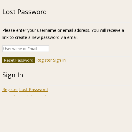
Lost Password
Please enter your username or email address. You will receive a
link to create a new password via email.
Register
Sign In
Sign In
Register
Lost Password
Ir a la barra de herramientas
Acerca
WordPress.org
de
Documentación
WordPress
Aprende WordPress
Soporte