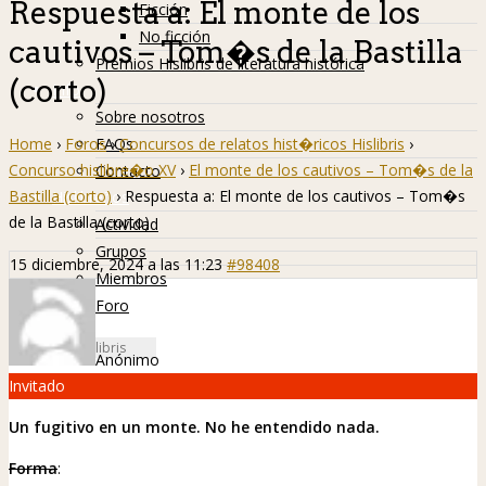
Respuesta a: El monte de los
Ficción
No ficción
cautivos – Tom�s de la Bastilla
Premios Hislibris de literatura histórica
(corto)
Info
Sobre nosotros
Home
›
Foros
›
Concursos de relatos hist�ricos Hislibris
›
FAQs
Concurso hislibre�o XV
›
El monte de los cautivos – Tom�s de la
Contacto
Bastilla (corto)
›
Respuesta a: El monte de los cautivos – Tom�s
Hislibreños
de la Bastilla (corto)
Actividad
Grupos
15 diciembre, 2024 a las 11:23
#98408
Miembros
Foro
Anónimo
Invitado
Un fugitivo en un monte. No he entendido nada.
Forma
: