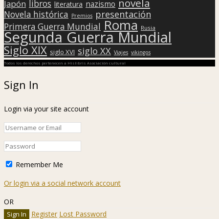
novela
libros
Japón
nazismo
literatura
presentación
Novela histórica
Premios
Roma
Primera Guerra Mundial
Rusia
Segunda Guerra Mundial
Siglo XIX
siglo XX
siglo XVI
Viajes
vikingos
Todos los derechos pertenecen a Hislibris Asociación cultural
Sign In
Login via your site account
Remember Me
Or login via a social network account
OR
Register
Lost Password