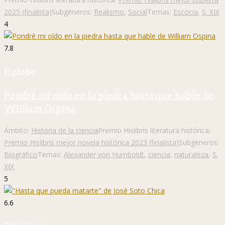
2025 (finalista)
Subgéneros:
Realismo
,
Social
Temas:
Escocia
,
S. XIX
4
7.8
P. plebe
Pondré mi oído en la piedra hasta que hable de
William Ospina
Ámbito:
Historia de la ciencia
Premio Hislibris literatura histórica:
Premio Hislibris mejor novela histórica 2023 (finalista)
Subgéneros:
Biográfico
Temas:
Alexander von Humboldt
,
ciencia
,
naturaleza
,
S.
XIX
5
6.6