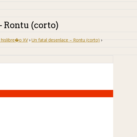
– Rontu (corto)
hislibre�o XV
›
Un fatal desenlace – Rontu (corto)
›