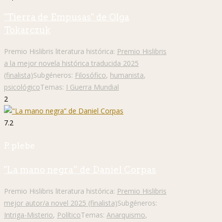
"Tierra de Empusas" de Olga
Tokarczuk
Premio Hislibris literatura histórica:
Premio Hislibris
a la mejor novela histórica traducida 2025
(finalista)
Subgéneros:
Filosófico
,
humanista
,
psicológico
Temas:
I Guerra Mundial
2
7.2
P. plebe
"La mano negra” de Daniel Corpas
Premio Hislibris literatura histórica:
Premio Hislibris
mejor autor/a novel 2025 (finalista)
Subgéneros:
Intriga-Misterio
,
Político
Temas:
Anarquismo
,