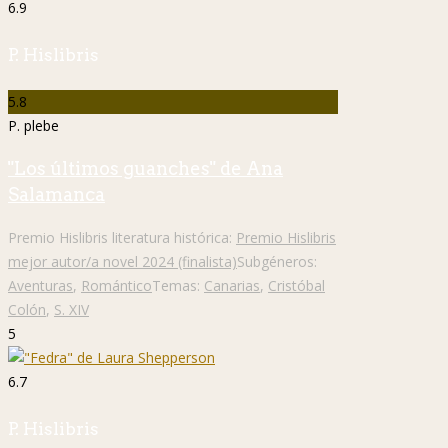
6.9
P. Hislibris
5.8
P. plebe
"Los últimos guanches" de Ana
Salamanca
Premio Hislibris literatura histórica:
Premio Hislibris
mejor autor/a novel 2024 (finalista)
Subgéneros:
Aventuras
,
Romántico
Temas:
Canarias
,
Cristóbal
Colón
,
S. XIV
5
6.7
P. Hislibris