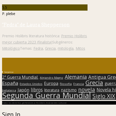
5.5
P. plebe
"Fedra" de Laura Shepperson
Premio Hislibris literatura histórica:
Premio Hislibris
mejor cubierta 2023 (finalista)
Subgéneros:
Mitológico
Temas:
Fedra
,
Grecia
,
mitología
,
Mitos
Sorpresa
Alemania
Antigua Gre
2ª Guerra Mundial.
Alejandro Magno
Grecia
España
Europa
guerr
Estados Unidos
filosofía
Francia
novela
libros
Japón
Novela hi
nazismo
literatura
Inglaterra
Segunda Guerra Mundial
Siglo XIX
Todos los derechos pertenecen a Hislibris Asociación cultural
Sign In