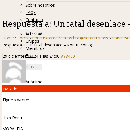
Sobre nosotros
FAQs
Contacto
Respuesta a: Un fatal desenlace 
Hislibreños
Actividad
Home
›
Foros
›
Concursos de relatos hist�ricos Hislibris
›
Concurso 
Grupos
Respuesta a: Un fatal desenlace – Rontu (corto)
Miembros
Foro
29 diciembre, 2024 a las 21:00
#98450
Anónimo
Invitado
Tigrero wrote:
Hola Rontu
MORALEJA