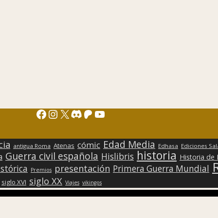
Facebook
Instagram
X
Discord
Patreon
YouTube
Edad Media
cia
cómic
Atenas
antigua Roma
Edhasa
Ediciones Sa
historia
Guerra civil española
Hislibris
a
Historia de
presentación
stórica
Primera Guerra Mundial
Premios
siglo XX
siglo XVI
Viajes
vikingos