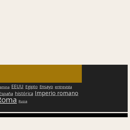
EEUU
Egipto
Ensayo
entrevista
lamina
Imperio romano
histórica
 España
Roma
Rusia