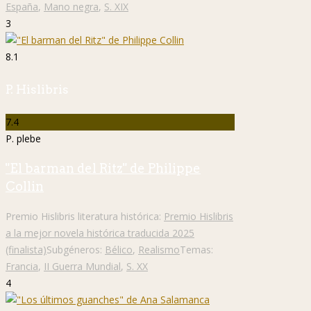
España
,
Mano negra
,
S. XIX
3
8.1
P. Hislibris
7.4
P. plebe
"El barman del Ritz" de Philippe
Collin
Premio Hislibris literatura histórica:
Premio Hislibris
a la mejor novela histórica traducida 2025
(finalista)
Subgéneros:
Bélico
,
Realismo
Temas:
Francia
,
II Guerra Mundial
,
S. XX
4