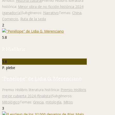
Ámbito:
Historia cultural
Premio Hislibris literatura
histórica:
Mejor obra de no ficción histórica 2024
(ganador/a)
Subgéneros:
Narrativo
Temas:
China
,
Comercio
,
Ruta de la seda
2
5.8
P. Hislibris
5.8
P. plebe
"Penélope" de Lidia G. Merenciano
Premio Hislibris literatura histórica:
Premio Hislibris
mejor cubierta 2024 (finalista)
Subgéneros:
Mitológico
Temas:
Grecia
,
mitología
,
Mitos
3