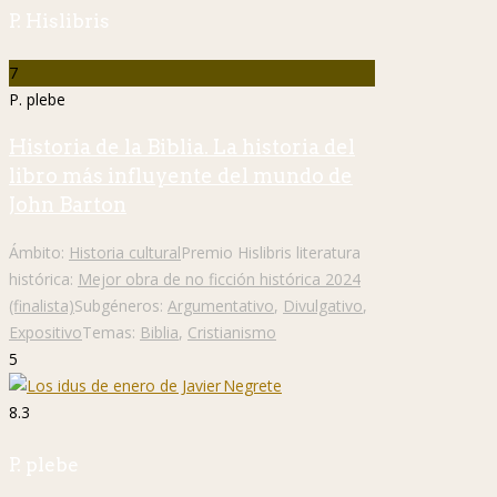
P. Hislibris
7
P. plebe
Historia de la Biblia. La historia del
libro más influyente del mundo de
John Barton
Ámbito:
Historia cultural
Premio Hislibris literatura
histórica:
Mejor obra de no ficción histórica 2024
(finalista)
Subgéneros:
Argumentativo
,
Divulgativo
,
Expositivo
Temas:
Biblia
,
Cristianismo
5
8.3
P. plebe