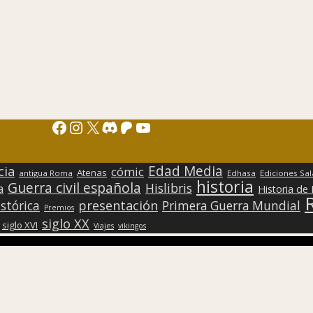
Facebook
Instagram
X
Discord
Patreon
YouTube
Edad Media
cia
cómic
Atenas
antigua Roma
Edhasa
Ediciones Sa
historia
Guerra civil española
Hislibris
a
Historia de
presentación
stórica
Primera Guerra Mundial
Premios
siglo XX
siglo XVI
Viajes
vikingos