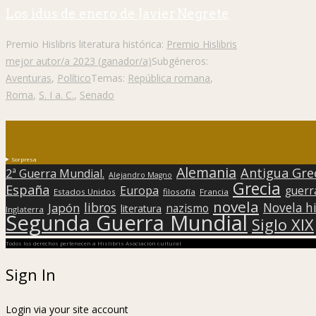
Los idus de enero de Javier Negrete
Premio Hislibris literatura histórica:
Premio Hislibris
mejor autor/a 2023 (ganador/a)
Subgéneros:
Aventuras
,
Político
Temas:
República romana
,
Roma
,
S. I a. C.
,
Senado
Sorpresa
Alemania
Antigua Gre
2ª Guerra Mundial.
Alejandro Magno
Grecia
España
Europa
guerr
Estados Unidos
filosofía
Francia
novela
libros
Japón
Novela hi
nazismo
literatura
Inglaterra
Segunda Guerra Mundial
Siglo XIX
Todos los derechos pertenecen a Hislibris Asociación cultural
Sign In
Login via your site account