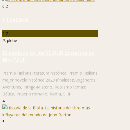
6.2
P. Hislibris
5.7
P. plebe
El esclavo de los 32.000 denarios de
Blas Malo
Premio Hislibris literatura histórica:
Premio Hislibris
mejor novela histórica 2023 (finalista)
Subgéneros:
Aventuras
,
Intriga-Misterio
,
Realismo
Temas:
Bética
,
Imperio romano
,
Roma
,
S. II
4
5