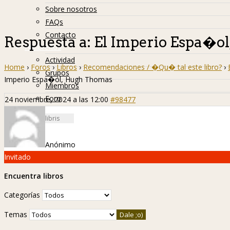
Sobre nosotros
FAQs
Contacto
Respuesta a: El Imperio Espa�o
Hislibreños
Actividad
Home
›
Foros
›
Libros
›
Recomendaciones / �Qu� tal este libro?
›
Grupos
Imperio Espa�ol, Hugh Thomas
Miembros
Foro
24 noviembre, 2024 a las 12:00
#98477
Anónimo
Invitado
Encuentra libros
Categorías
Temas