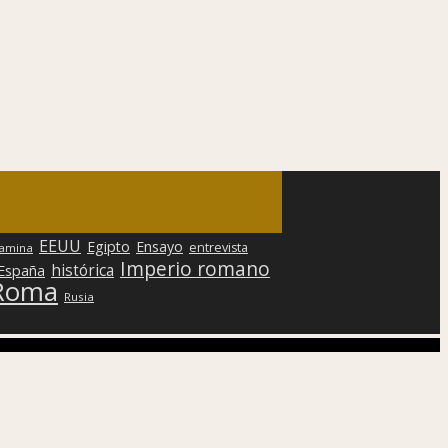
EEUU
Egipto
Ensayo
entrevista
lamina
Imperio romano
histórica
 España
Roma
Rusia