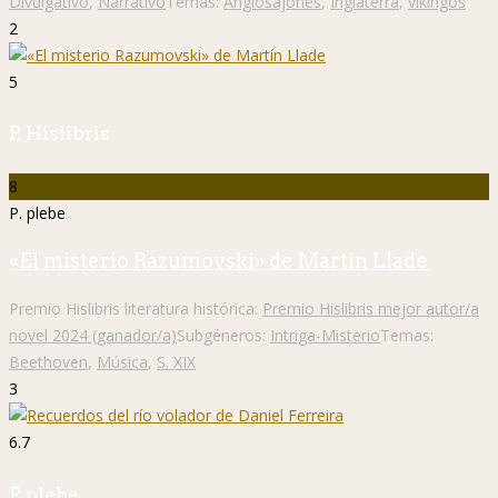
Divulgativo
,
Narrativo
Temas:
Anglosajones
,
Inglaterra
,
vikingos
2
5
P. Hislibris
8
P. plebe
«El misterio Razumovski» de Martín Llade
Premio Hislibris literatura histórica:
Premio Hislibris mejor autor/a
novel 2024 (ganador/a)
Subgéneros:
Intriga-Misterio
Temas:
Beethoven
,
Música
,
S. XIX
3
6.7
P. plebe