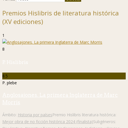
Premios Hislibris de literatura histórica
(XV ediciones)
1
8
P. Hislibris
8.5
P. plebe
Anglosajones. La primera Inglaterra de Marc
Morris
Ámbito:
Historia por países
Premio Hislibris literatura histórica:
Mejor obra de no ficción histórica 2024 (finalista)
Subgéneros: