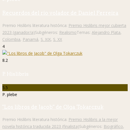
Recuerdos del río volador de Daniel Ferreira
Premio Hislibris literatura histórica:
Premio Hislibris mejor cubierta
2023 (ganador/a)
Subgéneros:
Realismo
Temas:
Alejandro Plata
,
Colombia
,
Panamá
,
S. XIX
,
S. XX
4
8.2
P. Hislibris
5.5
P. plebe
"Los libros de Jacob" de Olga Tokarczuk
Premio Hislibris literatura histórica:
Premio Hislibris a la mejor
novela histórica traducida 2023 (finalista)
Subgéneros:
Biográfico
,