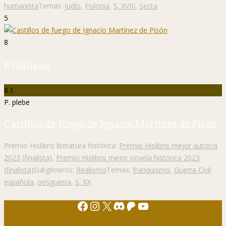
humanista
Temas:
judío
,
Polonia
,
S. XVIII
,
Secta
5
8
P. Hislibris
8.1
P. plebe
Castillos de fuego de Ignacio Martínez de Pisón
Premio Hislibris literatura histórica:
Premio Hislibris mejor autor/a
2023 (finalista)
,
Premio Hislibris mejor novela histórica 2023
(finalista)
Subgéneros:
Realismo
Temas:
franquismo
,
Guerra Civil
española
,
posguerra
,
S. XX
Facebook
Instagram
X
Discord
Patreon
YouTube