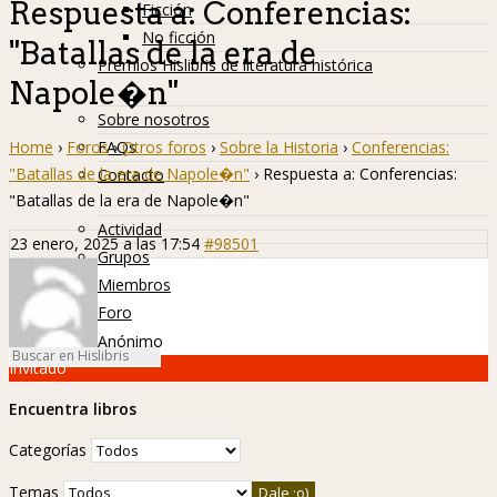
Respuesta a: Conferencias:
Ficción
No ficción
"Batallas de la era de
Premios Hislibris de literatura histórica
Napole�n"
Info
Sobre nosotros
Home
›
Foros
›
Otros foros
›
Sobre la Historia
›
Conferencias:
FAQs
"Batallas de la era de Napole�n"
›
Respuesta a: Conferencias:
Contacto
"Batallas de la era de Napole�n"
Hislibreños
Actividad
23 enero, 2025 a las 17:54
#98501
Grupos
Miembros
Foro
Anónimo
Invitado
Encuentra libros
Categorías
Temas