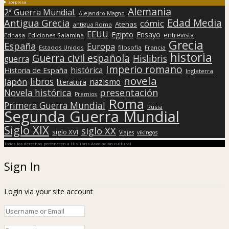
Sorpresa
Alemania
2ª Guerra Mundial.
Alejandro Magno
Edad Media
Antigua Grecia
cómic
Atenas
antigua Roma
EEUU
Egipto
Ensayo
entrevista
Edhasa
Ediciones Salamina
Grecia
España
Europa
Estados Unidos
filosofía
Francia
historia
Guerra civil española
Hislibris
guerra
Imperio romano
histórica
Historia de España
Inglaterra
novela
libros
Japón
nazismo
literatura
presentación
Novela histórica
Premios
Roma
Primera Guerra Mundial
Rusia
Segunda Guerra Mundial
Siglo XIX
siglo XX
siglo XVI
Viajes
vikingos
Todos los derechos pertenecen a Hislibris Asociación cultural
Sign In
Login via your site account