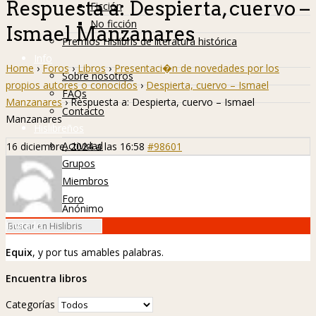
Respuesta a: Despierta, cuervo –
Ficción
No ficción
Ismael Manzanares
Premios Hislibris de literatura histórica
Info
Home
›
Foros
›
Libros
›
Presentaci�n de novedades por los
Sobre nosotros
propios autores o conocidos
›
Despierta, cuervo – Ismael
FAQs
Manzanares
›
Respuesta a: Despierta, cuervo – Ismael
Contacto
Manzanares
Hislibreños
Actividad
16 diciembre, 2024 a las 16:58
#98601
Grupos
Miembros
Foro
Anónimo
Invitado
Equix
, y por tus amables palabras.
Encuentra libros
Categorías