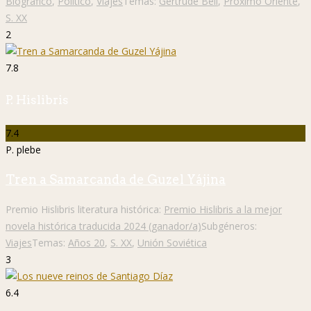
Biográfico
,
Político
,
Viajes
Temas:
Gertrude Bell
,
Próximo Oriente
,
S. XX
2
7.8
P. Hislibris
7.4
P. plebe
Tren a Samarcanda de Guzel Yájina
Premio Hislibris literatura histórica:
Premio Hislibris a la mejor
novela histórica traducida 2024 (ganador/a)
Subgéneros:
Viajes
Temas:
Años 20
,
S. XX
,
Unión Soviética
3
6.4