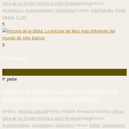
obra de no ficción histórica 2025 (finalista)
Subgéneros:
Académico
,
Argumentativo
,
Divulgativo
Temas:
Edad Media
,
Peste
Negra
,
S. XIV
5
5
P. Hislibris
7
P. plebe
Historia de la Biblia. La historia del libro más
influyente del mundo de John Barton
Ámbito:
Historia cultural
Premio Hislibris literatura histórica:
Mejor
obra de no ficción histórica 2024 (finalista)
Subgéneros:
Argumentativo
,
Divulgativo
,
Expositivo
Temas:
Biblia
,
Cristianismo