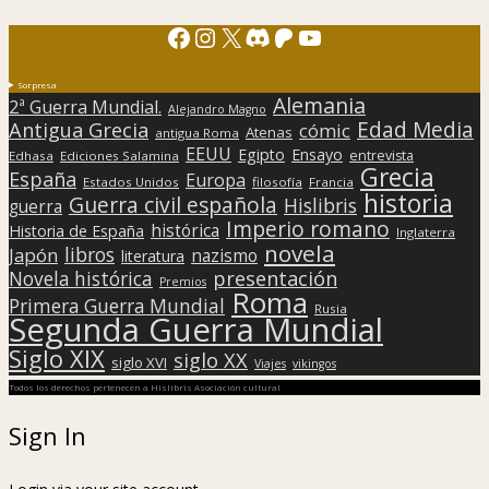
Facebook
Instagram
X
Discord
Patreon
YouTube
Sorpresa
Alemania
2ª Guerra Mundial.
Alejandro Magno
Edad Media
Antigua Grecia
cómic
Atenas
antigua Roma
EEUU
Egipto
Ensayo
entrevista
Edhasa
Ediciones Salamina
Grecia
España
Europa
Estados Unidos
filosofía
Francia
historia
Guerra civil española
Hislibris
guerra
Imperio romano
histórica
Historia de España
Inglaterra
novela
libros
Japón
nazismo
literatura
presentación
Novela histórica
Premios
Roma
Primera Guerra Mundial
Rusia
Segunda Guerra Mundial
Siglo XIX
siglo XX
siglo XVI
Viajes
vikingos
Todos los derechos pertenecen a Hislibris Asociación cultural
Sign In