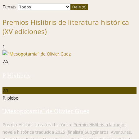
Temas
Premios Hislibris de literatura histórica
(XV ediciones)
1
7.5
P. Hislibris
7.1
P. plebe
"Mesopotamia" de Olivier Guez
Premio Hislibris literatura histórica:
Premio Hislibris a la mejor
novela histórica traducida 2025 (finalista)
Subgéneros:
Aventuras
,