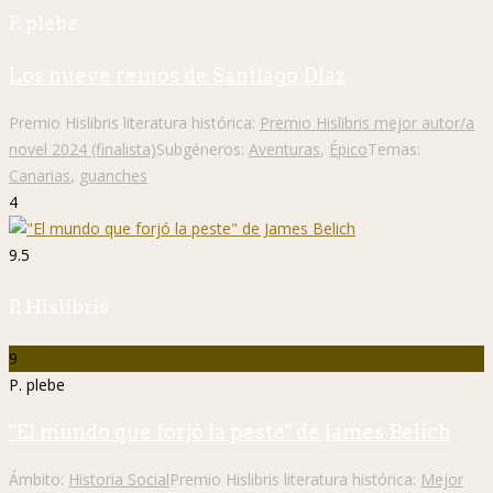
P. plebe
Los nueve reinos de Santiago Díaz
Premio Hislibris literatura histórica:
Premio Hislibris mejor autor/a
novel 2024 (finalista)
Subgéneros:
Aventuras
,
Épico
Temas:
Canarias
,
guanches
4
9.5
P. Hislibris
9
P. plebe
"El mundo que forjó la peste" de James Belich
Ámbito:
Historia Social
Premio Hislibris literatura histórica:
Mejor