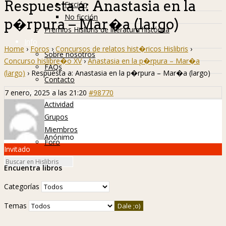
Respuesta a: Anastasia en la
Ficción
No ficción
p�rpura – Mar�a (largo)
Premios Hislibris de literatura histórica
Info
Home
›
Foros
›
Concursos de relatos hist�ricos Hislibris
›
Sobre nosotros
Concurso hislibre�o XV
›
Anastasia en la p�rpura – Mar�a
FAQs
(largo)
›
Respuesta a: Anastasia en la p�rpura – Mar�a (largo)
Contacto
Hislibreños
7 enero, 2025 a las 21:20
#98770
Actividad
Grupos
Miembros
Anónimo
Foro
Invitado
Encuentra libros
Categorías
Temas