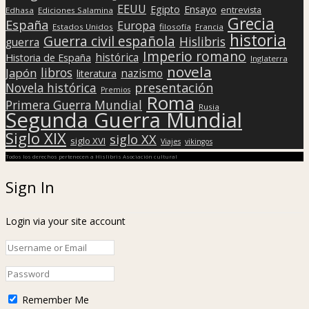
EEUU
Egipto
Ensayo
entrevista
Edhasa
Ediciones Salamina
Grecia
España
Europa
Estados Unidos
filosofía
Francia
historia
Guerra civil española
Hislibris
guerra
Imperio romano
histórica
Historia de España
Inglaterra
novela
libros
Japón
nazismo
literatura
presentación
Novela histórica
Premios
Roma
Primera Guerra Mundial
Rusia
Segunda Guerra Mundial
Siglo XIX
siglo XX
siglo XVI
Viajes
vikingos
Todos los derechos pertenecen a Hislibris Asociación cultural
Sign In
Login via your site account
Remember Me