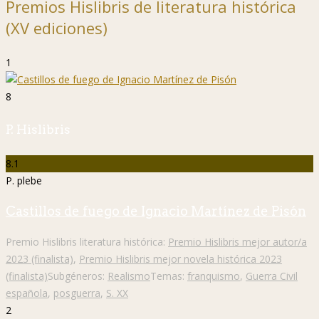
Premios Hislibris de literatura histórica
(XV ediciones)
1
8
P. Hislibris
8.1
P. plebe
Castillos de fuego de Ignacio Martínez de Pisón
Premio Hislibris literatura histórica:
Premio Hislibris mejor autor/a
2023 (finalista)
,
Premio Hislibris mejor novela histórica 2023
(finalista)
Subgéneros:
Realismo
Temas:
franquismo
,
Guerra Civil
española
,
posguerra
,
S. XX
2