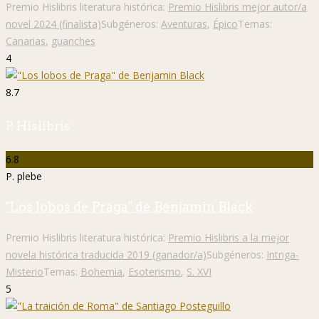
Premio Hislibris literatura histórica:
Premio Hislibris mejor autor/a
novel 2024 (finalista)
Subgéneros:
Aventuras
,
Épico
Temas:
Canarias
,
guanches
4
8.7
P. Hislibris
6.8
P. plebe
"Los lobos de Praga" de Benjamin Black
Premio Hislibris literatura histórica:
Premio Hislibris a la mejor
novela histórica traducida 2019 (ganador/a)
Subgéneros:
Intriga-
Misterio
Temas:
Bohemia
,
Esoterismo
,
S. XVI
5