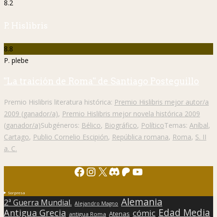
8.2
P. Hislibris
8.8
P. plebe
"La traición de Roma" de Santiago Posteguillo
Premio Hislibris literatura histórica:
Premio Hislibris mejor autor/a
2009 (ganador/a)
,
Premio Hislibris mejor novela histórica 2009
(ganador/a)
Subgéneros:
Bélico
,
Biográfico
,
Político
Temas:
Aníbal
,
Cartago
,
Publio Cornelio Escipión
,
República romana
,
Roma
,
S. II
a. C.
Facebook
Instagram
X
Discord
Patreon
YouTube
Sorpresa
Alemania
2ª Guerra Mundial.
Alejandro Magno
Edad Media
Antigua Grecia
cómic
Atenas
antigua Roma