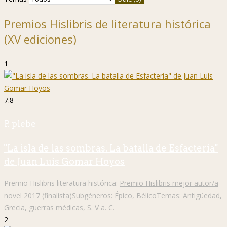
Premios Hislibris de literatura histórica
(XV ediciones)
1
7.8
P. plebe
"La isla de las sombras. La batalla de Esfacteria"
de Juan Luis Gomar Hoyos
Premio Hislibris literatura histórica:
Premio Hislibris mejor autor/a
novel 2017 (finalista)
Subgéneros:
Épico
,
Bélico
Temas:
Antigüedad
,
Grecia
,
guerras médicas
,
S. V a. C.
2