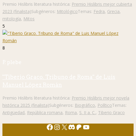
Premio Hislibris literatura histórica:
Premio Hislibris mejor cubierta
2023 (finalista)
Subgéneros:
Mitológico
Temas:
Fedra
,
Grecia
,
mitología
,
Mitos
5
8
P. plebe
"Tiberio Graco. Tribuno de Roma" de Luis
Manuel López Román
Premio Hislibris literatura histórica:
Premio Hislibris mejor novela
histórica 2025 (finalista)
Subgéneros:
Biográfico
,
Político
Temas:
Antigüedad
,
República romana
,
Roma
,
S. II a. C.
,
Tiberio Graco
Facebook
Instagram
X
Discord
Patreon
YouTube