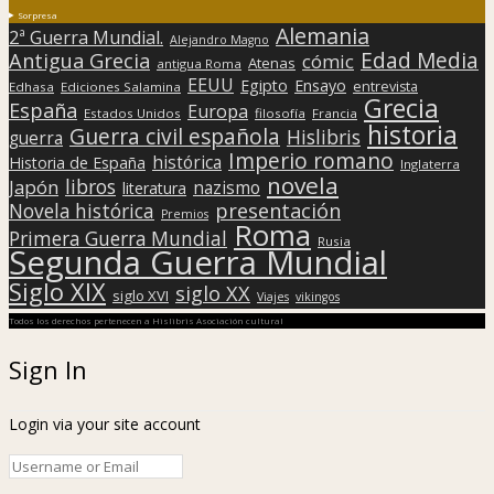
Sorpresa
Alemania
2ª Guerra Mundial.
Alejandro Magno
Edad Media
Antigua Grecia
cómic
Atenas
antigua Roma
EEUU
Egipto
Ensayo
entrevista
Edhasa
Ediciones Salamina
Grecia
España
Europa
Estados Unidos
filosofía
Francia
historia
Guerra civil española
Hislibris
guerra
Imperio romano
histórica
Historia de España
Inglaterra
novela
libros
Japón
nazismo
literatura
presentación
Novela histórica
Premios
Roma
Primera Guerra Mundial
Rusia
Segunda Guerra Mundial
Siglo XIX
siglo XX
siglo XVI
Viajes
vikingos
Todos los derechos pertenecen a Hislibris Asociación cultural
Sign In
Login via your site account