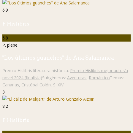
6.9
P. Hislibris
5.8
P. plebe
"Los últimos guanches" de Ana Salamanca
Premio Hislibris literatura histórica:
Premio Hislibris mejor autor/a
novel 2024 (finalista)
Subgéneros:
Aventuras
,
Romántico
Temas:
Canarias
,
Cristóbal Colón
,
S. XIV
3
8.2
P. Hislibris