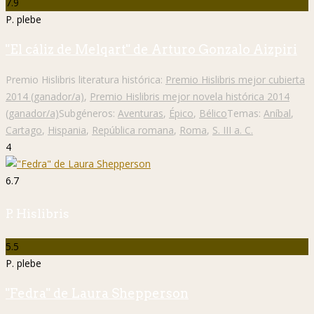
7.9
P. plebe
"El cáliz de Melqart" de Arturo Gonzalo Aizpiri
Premio Hislibris literatura histórica:
Premio Hislibris mejor cubierta
2014 (ganador/a)
,
Premio Hislibris mejor novela histórica 2014
(ganador/a)
Subgéneros:
Aventuras
,
Épico
,
Bélico
Temas:
Aníbal
,
Cartago
,
Hispania
,
República romana
,
Roma
,
S. III a. C.
4
6.7
P. Hislibris
5.5
P. plebe
"Fedra" de Laura Shepperson