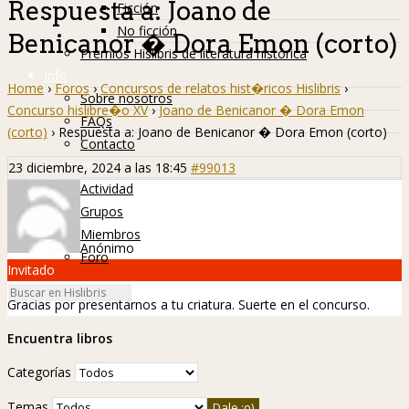
Respuesta a: Joano de
Ficción
No ficción
Benicanor � Dora Emon (corto)
Premios Hislibris de literatura histórica
Info
Home
›
Foros
›
Concursos de relatos hist�ricos Hislibris
›
Sobre nosotros
Concurso hislibre�o XV
›
Joano de Benicanor � Dora Emon
FAQs
(corto)
›
Respuesta a: Joano de Benicanor � Dora Emon (corto)
Contacto
Hislibreños
23 diciembre, 2024 a las 18:45
#99013
Actividad
Grupos
Miembros
Anónimo
Foro
Invitado
Gracias por presentarnos a tu criatura. Suerte en el concurso.
Encuentra libros
Categorías
Temas