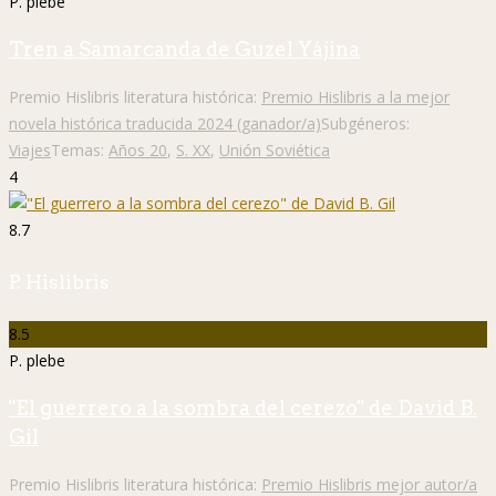
P. plebe
Tren a Samarcanda de Guzel Yájina
Premio Hislibris literatura histórica:
Premio Hislibris a la mejor
novela histórica traducida 2024 (ganador/a)
Subgéneros:
Viajes
Temas:
Años 20
,
S. XX
,
Unión Soviética
4
8.7
P. Hislibris
8.5
P. plebe
"El guerrero a la sombra del cerezo" de David B.
Gil
Premio Hislibris literatura histórica:
Premio Hislibris mejor autor/a