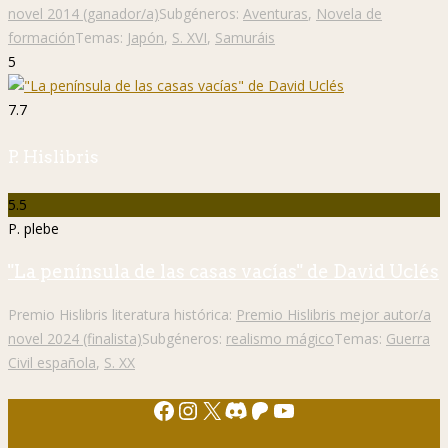
novel 2014 (ganador/a)
Subgéneros:
Aventuras
,
Novela de
formación
Temas:
Japón
,
S. XVI
,
Samuráis
5
7.7
P. Hislibris
5.5
P. plebe
"La península de las casas vacías" de David Uclés
Premio Hislibris literatura histórica:
Premio Hislibris mejor autor/a
novel 2024 (finalista)
Subgéneros:
realismo mágico
Temas:
Guerra
Civil española
,
S. XX
Facebook
Instagram
X
Discord
Patreon
YouTube