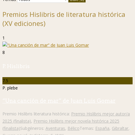
Premios Hislibris de literatura histórica
(XV ediciones)
1
8
P. Hislibris
7.5
P. plebe
“Una canción de mar” de Juan Luis Gomar
Premio Hislibris literatura histórica:
Premio Hislibris mejor autor/a
2025 (finalista)
,
Premio Hislibris mejor novela histórica 2025
(finalista)
Subgéneros:
Aventuras
,
Bélico
Temas:
España
,
Gibraltar
,