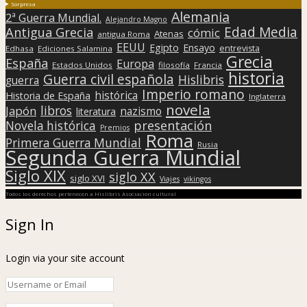
Sorpresa
Alemania
2ª Guerra Mundial.
Alejandro Magno
Edad Media
Antigua Grecia
cómic
Atenas
antigua Roma
EEUU
Egipto
Ensayo
entrevista
Edhasa
Ediciones Salamina
Grecia
España
Europa
Estados Unidos
filosofía
Francia
historia
Guerra civil española
Hislibris
guerra
Imperio romano
histórica
Historia de España
Inglaterra
novela
libros
Japón
nazismo
literatura
presentación
Novela histórica
Premios
Roma
Primera Guerra Mundial
Rusia
Segunda Guerra Mundial
Siglo XIX
siglo XX
siglo XVI
Viajes
vikingos
Todos los derechos pertenecen a Hislibris Asociación cultural
Sign In
Login via your site account