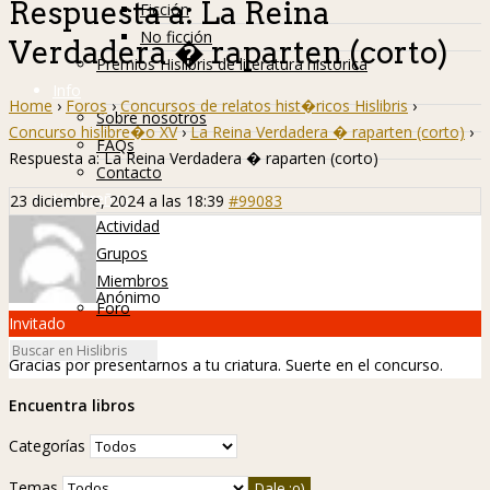
Respuesta a: La Reina
Ficción
No ficción
Verdadera � raparten (corto)
Premios Hislibris de literatura histórica
Info
Home
›
Foros
›
Concursos de relatos hist�ricos Hislibris
›
Sobre nosotros
Concurso hislibre�o XV
›
La Reina Verdadera � raparten (corto)
›
FAQs
Respuesta a: La Reina Verdadera � raparten (corto)
Contacto
Hislibreños
23 diciembre, 2024 a las 18:39
#99083
Actividad
Grupos
Miembros
Anónimo
Foro
Invitado
Gracias por presentarnos a tu criatura. Suerte en el concurso.
Encuentra libros
Categorías
Temas