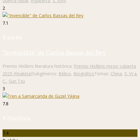
Guerra naval
,
Inglaterra
,
S. XVIII
2
7.1
P. plebe
"Invencible" de Carlos Bassas del Rey
Premio Hislibris literatura histórica:
Premio Hislibris mejor cubierta
2025 (finalista)
Subgéneros:
Bélico
,
Biográfico
Temas:
China
,
S. VI a.
C.
,
Sun Tzu
3
7.8
P. Hislibris
7.4