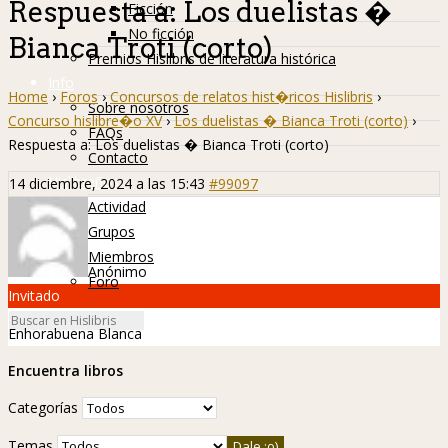
Respuesta a: Los duelistas �
Ficción
No ficción
Bianca Troti (corto)
Premios Hislibris de literatura histórica
Info
Home
›
Foros
›
Concursos de relatos hist�ricos Hislibris
›
Sobre nosotros
Concurso hislibre�o XV
›
Los duelistas � Bianca Troti (corto)
›
FAQs
Respuesta a: Los duelistas � Bianca Troti (corto)
Contacto
Hislibreños
14 diciembre, 2024 a las 15:43
#99097
Actividad
Grupos
Miembros
Anónimo
Foro
Invitado
Enhorabuena Blanca
Encuentra libros
Categorías
Temas