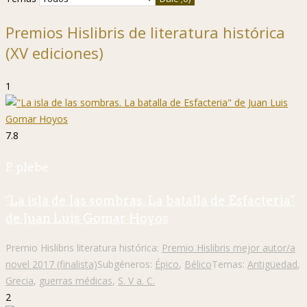
Premios Hislibris de literatura histórica
(XV ediciones)
1
7.8
P. plebe
"La isla de las sombras. La batalla de Esfacteria"
de Juan Luis Gomar Hoyos
Premio Hislibris literatura histórica:
Premio Hislibris mejor autor/a
novel 2017 (finalista)
Subgéneros:
Épico
,
Bélico
Temas:
Antigüedad
,
Grecia
,
guerras médicas
,
S. V a. C.
2