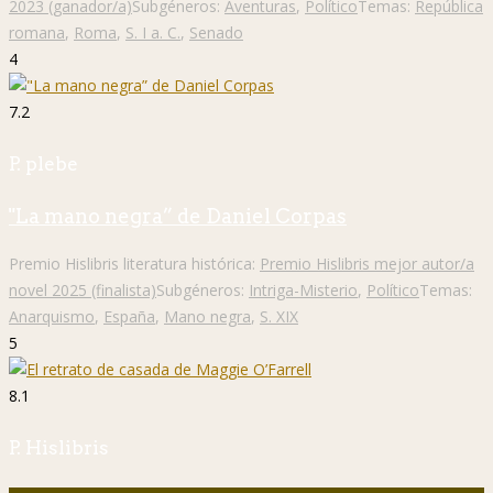
2023 (ganador/a)
Subgéneros:
Aventuras
,
Político
Temas:
República
romana
,
Roma
,
S. I a. C.
,
Senado
4
7.2
P. plebe
"La mano negra” de Daniel Corpas
Premio Hislibris literatura histórica:
Premio Hislibris mejor autor/a
novel 2025 (finalista)
Subgéneros:
Intriga-Misterio
,
Político
Temas:
Anarquismo
,
España
,
Mano negra
,
S. XIX
5
8.1
P. Hislibris