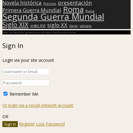
presentación
Novela histórica
Premios
Roma
Primera Guerra Mundial
Rusia
Segunda Guerra Mundial
Siglo XIX
siglo XX
siglo XVI
Viajes
vikingos
Todos los derechos pertenecen a Hislibris Asociación cultural
Sign In
Login via your site account
Remember Me
Or login via a social network account
OR
Register
Lost Password