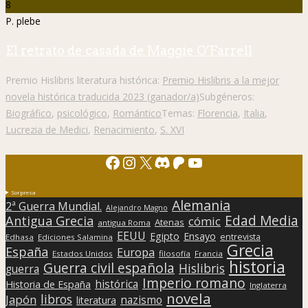
8
P. plebe
El retrato de casada de Maggie O’Farrell
Premio Hislibris literatura histórica:
Premio Hislibris a la mejor
novela histórica traducida 2023 (ganador/a)
Subgéneros:
Biográfico
,
psicológico
,
Romántico
Temas:
Florencia
,
Italia
,
Lucrezia de Medici
,
Renacimiento
,
S. XVI
Facebook
Instagram
X
Discord
Patreon
YouTube
Sorpresa
Alemania
2ª Guerra Mundial.
Alejandro Magno
Edad Media
Antigua Grecia
cómic
Atenas
antigua Roma
EEUU
Egipto
Ensayo
entrevista
Edhasa
Ediciones Salamina
Grecia
España
Europa
Estados Unidos
filosofía
Francia
historia
Guerra civil española
Hislibris
guerra
Imperio romano
histórica
Historia de España
Inglaterra
novela
libros
Japón
nazismo
literatura