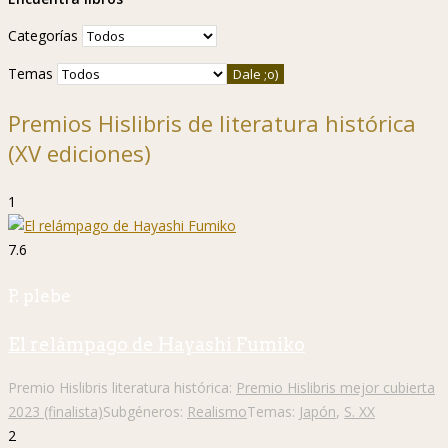
Categorías
Temas
Premios Hislibris de literatura histórica
(XV ediciones)
1
7.6
P. plebe
El relámpago de Hayashi Fumiko
Premio Hislibris literatura histórica:
Premio Hislibris mejor cubierta
2023 (finalista)
Subgéneros:
Realismo
Temas:
Japón
,
S. XX
2