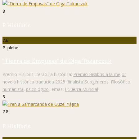
8
P. Hislibris
7.6
P. plebe
"Tierra de Empusas" de Olga Tokarczuk
Premio Hislibris literatura histórica:
Premio Hislibris a la mejor
novela histórica traducida 2025 (finalista)
Subgéneros:
Filosófico
,
humanista
,
psicológico
Temas:
I Guerra Mundial
3
7.8
P. Hislibris