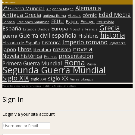
Sorpresa
Alemania
2ª Guerra Mundial.
Alejandro Magno
Edad Media
Antigua Grecia
cómic
Atenas
antigua Roma
EEUU
Egipto
Ensayo
entrevista
Edhasa
Ediciones Salamina
Grecia
España
Europa
Estados Unidos
filosofía
Francia
historia
Guerra civil española
Hislibris
guerra
Imperio romano
histórica
Historia de España
Inglaterra
novela
libros
Japón
nazismo
literatura
presentación
Novela histórica
Premios
Roma
Primera Guerra Mundial
Rusia
Segunda Guerra Mundial
Siglo XIX
siglo XX
siglo XVI
Viajes
vikingos
Todos los derechos pertenecen a Hislibris Asociación cultural
Sign In
Login via your site account