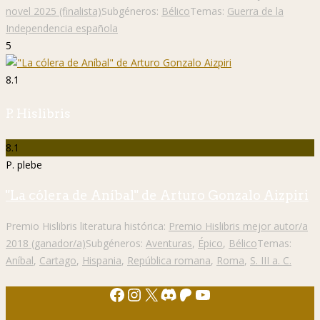
novel 2025 (finalista)
Subgéneros:
Bélico
Temas:
Guerra de la
Independencia española
5
8.1
P. Hislibris
8.1
P. plebe
"La cólera de Aníbal" de Arturo Gonzalo Aizpiri
Premio Hislibris literatura histórica:
Premio Hislibris mejor autor/a
2018 (ganador/a)
Subgéneros:
Aventuras
,
Épico
,
Bélico
Temas:
Aníbal
,
Cartago
,
Hispania
,
República romana
,
Roma
,
S. III a. C.
Facebook
Instagram
X
Discord
Patreon
YouTube