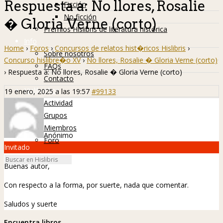
Respuesta a: No llores, Rosalie
Ficción
No ficción
� Gloria Verne (corto)
Premios Hislibris de literatura histórica
Info
Home
›
Foros
›
Concursos de relatos hist�ricos Hislibris
›
Sobre nosotros
Concurso hislibre�o XV
›
No llores, Rosalie � Gloria Verne (corto)
FAQs
›
Respuesta a: No llores, Rosalie � Gloria Verne (corto)
Contacto
Hislibreños
19 enero, 2025 a las 19:57
#99133
Actividad
Grupos
Miembros
Anónimo
Foro
Invitado
Buenas autor,
Con respecto a la forma, por suerte, nada que comentar.
Saludos y suerte
Encuentra libros