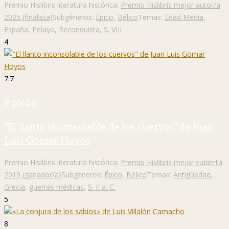
Premio Hislibris literatura histórica:
Premio Hislibris mejor autor/a
2025 (finalista)
Subgéneros:
Épico
,
Bélico
Temas:
Edad Media
,
España
,
Pelayo
,
Reconquista
,
S. VIII
4
7.7
P. plebe
"El llanto inconsolable de los cuervos" de Juan
Luis Gomar Hoyos
Premio Hislibris literatura histórica:
Premio Hislibris mejor cubierta
2019 (ganador/a)
Subgéneros:
Épico
,
Bélico
Temas:
Antigüedad
,
Grecia
,
guerras médicas
,
S. II a. C.
5
8