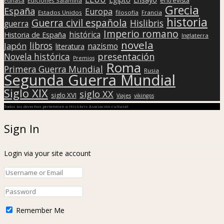
entrevista
Edhasa
Ediciones Salamina
Grecia
España
Europa
Estados Unidos
filosofía
Francia
historia
Guerra civil española
Hislibris
guerra
Imperio romano
histórica
Historia de España
Inglaterra
novela
libros
Japón
nazismo
literatura
presentación
Novela histórica
Premios
Roma
Primera Guerra Mundial
Rusia
Segunda Guerra Mundial
Siglo XIX
siglo XX
siglo XVI
Viajes
vikingos
Todos los derechos pertenecen a Hislibris Asociación cultural
Sign In
Login via your site account
Remember Me