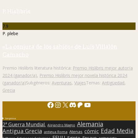
P. Hislibris
7.9
P. plebe
«La conjura de los sabios» de Luis Villalón
Camacho
Premio Hislibris literatura histórica:
Premio Hislibris mejor autor/a
2024 (ganador/a)
,
Premio Hislibris mejor novela histórica 2024
(ganador/a)
Subgéneros:
Aventuras
,
Viajes
Temas:
Antigüedad
,
Grecia
Facebook
Instagram
X
Discord
Patreon
YouTube
Sorpresa
Alemania
2ª Guerra Mundial.
Alejandro Magno
Edad Media
Antigua Grecia
cómic
Atenas
antigua Roma
EEUU
Egipto
Ensayo