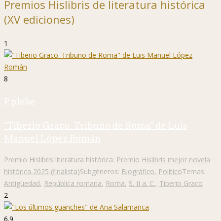
Premios Hislibris de literatura histórica
(XV ediciones)
1
8
P. plebe
"Tiberio Graco. Tribuno de Roma" de Luis
Manuel López Román
Premio Hislibris literatura histórica:
Premio Hislibris mejor novela
histórica 2025 (finalista)
Subgéneros:
Biográfico
,
Político
Temas:
Antigüedad
,
República romana
,
Roma
,
S. II a. C.
,
Tiberio Graco
2
6.9