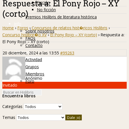
Respuesta a: El Pony Rojo – XY
Ficción
No ficción
(corto)
Premios Hislibris de literatura histórica
Info
Home
›
Foros
›
Concursos de relatos hist�ricos Hislibris
›
Sobre nosotros
Concurso hislibre�o XV
›
El Pony Rojo – XY (corto)
›
Respuesta a:
FAQs
El Pony Rojo – XY (corto)
Contacto
Hislibreños
20 diciembre, 2024 a las 13:55
#99263
Actividad
Grupos
Miembros
Anónimo
Foro
Invitado
Encuentra libros
Categorías
Temas