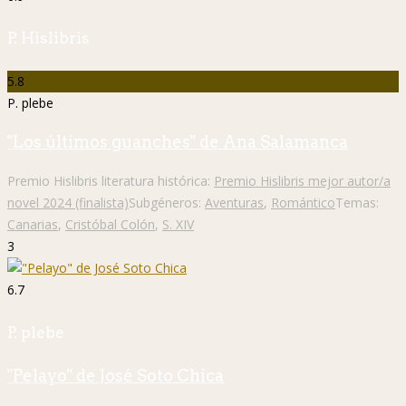
P. Hislibris
5.8
P. plebe
"Los últimos guanches" de Ana Salamanca
Premio Hislibris literatura histórica:
Premio Hislibris mejor autor/a
novel 2024 (finalista)
Subgéneros:
Aventuras
,
Romántico
Temas:
Canarias
,
Cristóbal Colón
,
S. XIV
3
6.7
P. plebe
"Pelayo" de José Soto Chica