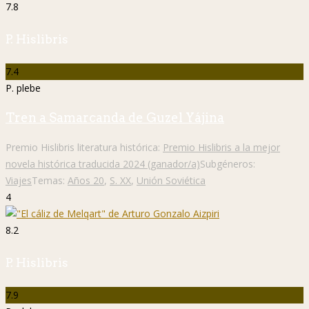
7.8
P. Hislibris
7.4
P. plebe
Tren a Samarcanda de Guzel Yájina
Premio Hislibris literatura histórica:
Premio Hislibris a la mejor
novela histórica traducida 2024 (ganador/a)
Subgéneros:
Viajes
Temas:
Años 20
,
S. XX
,
Unión Soviética
4
8.2
P. Hislibris
7.9