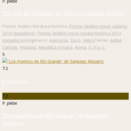
P. plebe
"El cáliz de Melqart" de Arturo Gonzalo Aizpiri
Premio Hislibris literatura histórica:
Premio Hislibris mejor cubierta
2014 (ganador/a)
,
Premio Hislibris mejor novela histórica 2014
(ganador/a)
Subgéneros:
Aventuras
,
Épico
,
Bélico
Temas:
Aníbal
,
Cartago
,
Hispania
,
República romana
,
Roma
,
S. III a. C.
5
7.2
P. Hislibris
7.2
P. plebe
"Los muertos de Río Grande" de Santiago
Mazarro