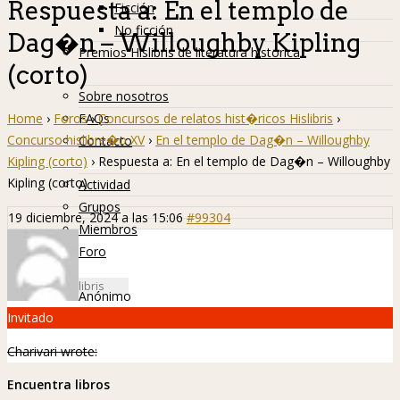
Respuesta a: En el templo de
Ficción
No ficción
Dag�n – Willoughby Kipling
Premios Hislibris de literatura histórica
(corto)
Info
Sobre nosotros
Home
›
Foros
›
Concursos de relatos hist�ricos Hislibris
›
FAQs
Concurso hislibre�o XV
›
En el templo de Dag�n – Willoughby
Contacto
Kipling (corto)
›
Respuesta a: En el templo de Dag�n – Willoughby
Hislibreños
Kipling (corto)
Actividad
Grupos
19 diciembre, 2024 a las 15:06
#99304
Miembros
Foro
Anónimo
Invitado
Charivari wrote:
Encuentra libros