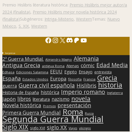
Premio Hislibris literatura histórica:
Premio Hislibris mejor autor/a
2024 (finalista)
,
Premio Hislibris mejor novela histórica 2024
(finalista)
Subgéneros:
Intriga-Misterio
,
Western
Temas:
Nuevo
México
,
S. XIX
,
Western
Facebook
Instagram
X
Discord
Patreon
YouTube
Sorpresa
Alemania
2ª Guerra Mundial.
Alejandro Magno
Edad Media
Antigua Grecia
cómic
Atenas
antigua Roma
EEUU
Egipto
Ensayo
entrevista
Edhasa
Ediciones Salamina
Grecia
España
Europa
Estados Unidos
filosofía
Francia
historia
Guerra civil española
Hislibris
guerra
Imperio romano
histórica
Historia de España
Inglaterra
novela
libros
Japón
nazismo
literatura
presentación
Novela histórica
Premios
Roma
Primera Guerra Mundial
Rusia
Segunda Guerra Mundial
Siglo XIX
siglo XX
siglo XVI
Viajes
vikingos