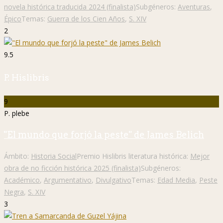
novela histórica traducida 2024 (finalista)
Subgéneros:
Aventuras
,
Épico
Temas:
Guerra de los Cien Años
,
S. XIV
2
9.5
P. Hislibris
9
P. plebe
"El mundo que forjó la peste" de James Belich
Ámbito:
Historia Social
Premio Hislibris literatura histórica:
Mejor
obra de no ficción histórica 2025 (finalista)
Subgéneros:
Académico
,
Argumentativo
,
Divulgativo
Temas:
Edad Media
,
Peste
Negra
,
S. XIV
3