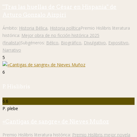
"Tras las huellas de César en Hispania" de
Arturo Gonzalo Aizpiri
Ámbito:
Historia Bélica
,
Historia política
Premio Hislibris literatura
histórica:
Mejor obra de no ficción histórica 2025
(finalista)
Subgéneros:
Bélico
,
Biográfico
,
Divulgativo
,
Expositivo
,
Narrativo
5
6
P. Hislibris
6.6
P. plebe
«Cantigas de sangre» de Nieves Muñoz
Premio Hislibris literatura histórica:
Premio Hislibris mejor novela