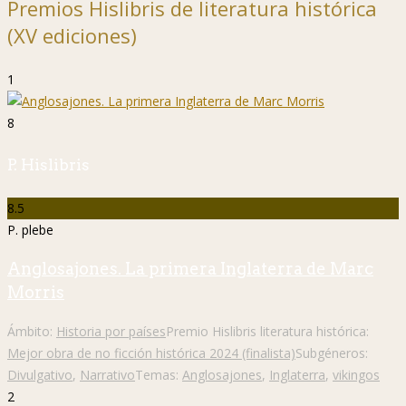
Premios Hislibris de literatura histórica
(XV ediciones)
1
8
P. Hislibris
8.5
P. plebe
Anglosajones. La primera Inglaterra de Marc
Morris
Ámbito:
Historia por países
Premio Hislibris literatura histórica:
Mejor obra de no ficción histórica 2024 (finalista)
Subgéneros:
Divulgativo
,
Narrativo
Temas:
Anglosajones
,
Inglaterra
,
vikingos
2