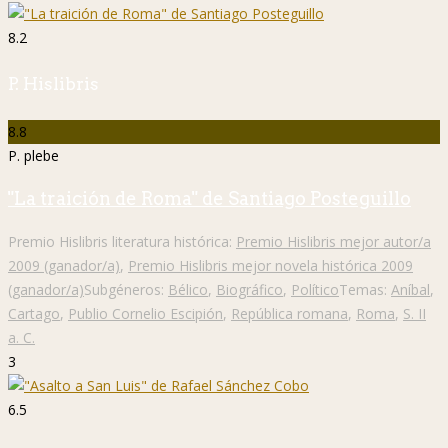
8.2
P. Hislibris
8.8
P. plebe
"La traición de Roma" de Santiago Posteguillo
Premio Hislibris literatura histórica:
Premio Hislibris mejor autor/a
2009 (ganador/a)
,
Premio Hislibris mejor novela histórica 2009
(ganador/a)
Subgéneros:
Bélico
,
Biográfico
,
Político
Temas:
Aníbal
,
Cartago
,
Publio Cornelio Escipión
,
República romana
,
Roma
,
S. II
a. C.
3
6.5