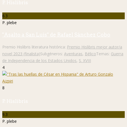
P. Hislibris
6.3
P. plebe
"Asalto a San Luis" de Rafael Sánchez Cobo
Premio Hislibris literatura histórica:
Premio Hislibris mejor autor/a
novel 2023 (finalista)
Subgéneros:
Aventuras
,
Bélico
Temas:
Guerra
de Independencia de los Estados Unidos
,
S. XVIII
4
8
P. Hislibris
9.3
P. plebe