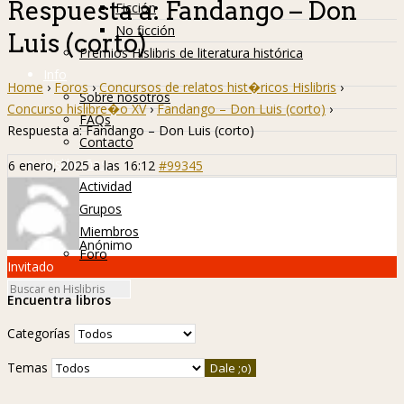
Respuesta a: Fandango – Don
Ficción
No ficción
Luis (corto)
Premios Hislibris de literatura histórica
Info
Home
›
Foros
›
Concursos de relatos hist�ricos Hislibris
›
Sobre nosotros
Concurso hislibre�o XV
›
Fandango – Don Luis (corto)
›
FAQs
Respuesta a: Fandango – Don Luis (corto)
Contacto
Hislibreños
6 enero, 2025 a las 16:12
#99345
Actividad
Grupos
Miembros
Anónimo
Foro
Invitado
Encuentra libros
Categorías
Temas