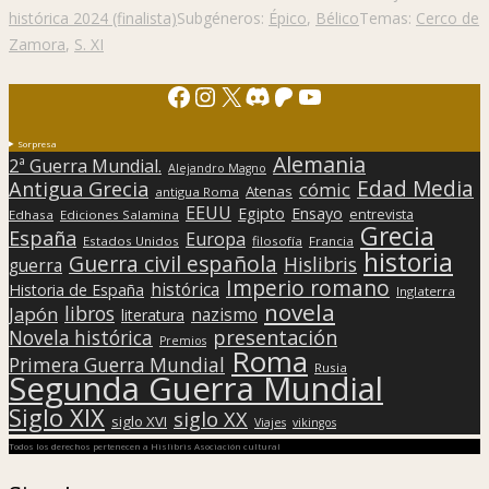
histórica 2024 (finalista)
Subgéneros:
Épico
,
Bélico
Temas:
Cerco de
Zamora
,
S. XI
Facebook
Instagram
X
Discord
Patreon
YouTube
Sorpresa
Alemania
2ª Guerra Mundial.
Alejandro Magno
Edad Media
Antigua Grecia
cómic
Atenas
antigua Roma
EEUU
Egipto
Ensayo
entrevista
Edhasa
Ediciones Salamina
Grecia
España
Europa
Estados Unidos
filosofía
Francia
historia
Guerra civil española
Hislibris
guerra
Imperio romano
histórica
Historia de España
Inglaterra
novela
libros
Japón
nazismo
literatura
presentación
Novela histórica
Premios
Roma
Primera Guerra Mundial
Rusia
Segunda Guerra Mundial
Siglo XIX
siglo XX
siglo XVI
Viajes
vikingos
Todos los derechos pertenecen a Hislibris Asociación cultural