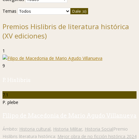
Temas
Premios Hislibris de literatura histórica
(XV ediciones)
1
9
P. Hislibris
7.1
P. plebe
Filipo de Macedonia de Mario Agudo Villanueva
Ámbito:
Historia cultural
,
Historia Militar
,
Historia Social
Premio
Hislibris literatura histórica:
Mejor obra de no ficción histórica 2024