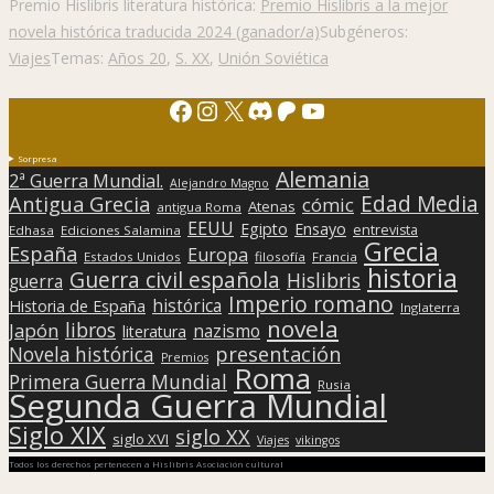
Premio Hislibris literatura histórica:
Premio Hislibris a la mejor
novela histórica traducida 2024 (ganador/a)
Subgéneros:
Viajes
Temas:
Años 20
,
S. XX
,
Unión Soviética
Facebook
Instagram
X
Discord
Patreon
YouTube
Sorpresa
Alemania
2ª Guerra Mundial.
Alejandro Magno
Edad Media
Antigua Grecia
cómic
Atenas
antigua Roma
EEUU
Egipto
Ensayo
entrevista
Edhasa
Ediciones Salamina
Grecia
España
Europa
Estados Unidos
filosofía
Francia
historia
Guerra civil española
Hislibris
guerra
Imperio romano
histórica
Historia de España
Inglaterra
novela
libros
Japón
nazismo
literatura
presentación
Novela histórica
Premios
Roma
Primera Guerra Mundial
Rusia
Segunda Guerra Mundial
Siglo XIX
siglo XX
siglo XVI
Viajes
vikingos
Todos los derechos pertenecen a Hislibris Asociación cultural