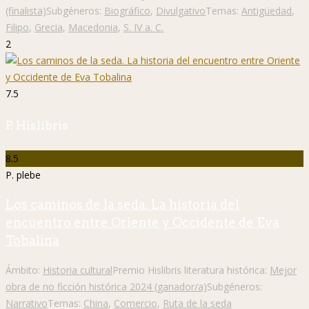
(finalista)
Subgéneros:
Biográfico
,
Divulgativo
Temas:
Antigüedad
,
Filipo
,
Grecia
,
Macedonia
,
S. IV a. C.
2
7.5
P. Hislibris
8.5
P. plebe
Los caminos de la seda. La historia del
encuentro entre Oriente y Occidente de Eva
Tobalina
Ámbito:
Historia cultural
Premio Hislibris literatura histórica:
Mejor
obra de no ficción histórica 2024 (ganador/a)
Subgéneros:
Narrativo
Temas:
China
,
Comercio
,
Ruta de la seda