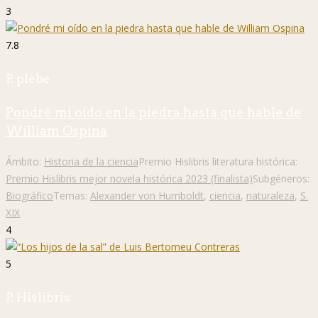
3
7.8
P. plebe
Pondré mi oído en la piedra hasta que hable de
William Ospina
Ámbito:
Historia de la ciencia
Premio Hislibris literatura histórica:
Premio Hislibris mejor novela histórica 2023 (finalista)
Subgéneros:
Biográfico
Temas:
Alexander von Humboldt
,
ciencia
,
naturaleza
,
S.
XIX
4
5
P. Hislibris