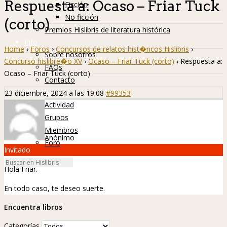
Respuesta a: Ocaso – Friar Tuck
Ficción
No ficción
(corto)
Premios Hislibris de literatura histórica
Info
Home
›
Foros
›
Concursos de relatos hist�ricos Hislibris
›
Sobre nosotros
Concurso hislibre�o XV
›
Ocaso – Friar Tuck (corto)
›
Respuesta a:
FAQs
Ocaso – Friar Tuck (corto)
Contacto
Hislibreños
23 diciembre, 2024 a las 19:08
#99353
Actividad
Grupos
Miembros
Anónimo
Foro
Invitado
Hola Friar.
En todo caso, te deseo suerte.
Encuentra libros
Categorías