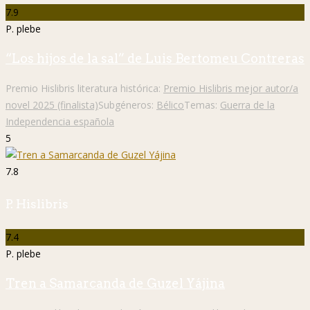
7.9
P. plebe
“Los hijos de la sal” de Luis Bertomeu Contreras
Premio Hislibris literatura histórica:
Premio Hislibris mejor autor/a
novel 2025 (finalista)
Subgéneros:
Bélico
Temas:
Guerra de la
Independencia española
5
7.8
P. Hislibris
7.4
P. plebe
Tren a Samarcanda de Guzel Yájina