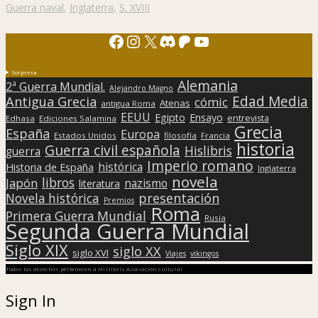
Guerra naval
,
Inglaterra
,
S. XVIII
Facebook
Instagram
X
Discord
Patreon
YouTube
Sorpresa
Alemania
2ª Guerra Mundial.
Alejandro Magno
Edad Media
Antigua Grecia
cómic
Atenas
antigua Roma
EEUU
Egipto
Ensayo
entrevista
Edhasa
Ediciones Salamina
Grecia
España
Europa
Estados Unidos
filosofía
Francia
historia
Guerra civil española
Hislibris
guerra
Imperio romano
histórica
Historia de España
Inglaterra
novela
libros
Japón
nazismo
literatura
presentación
Novela histórica
Premios
Roma
Primera Guerra Mundial
Rusia
Segunda Guerra Mundial
Siglo XIX
siglo XX
siglo XVI
Viajes
vikingos
Todos los derechos pertenecen a Hislibris Asociación cultural
Sign In