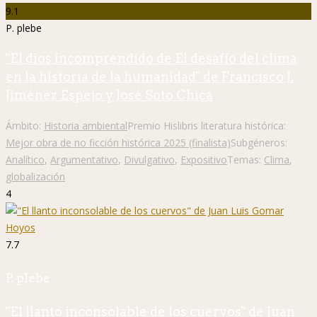
9.1
P. plebe
"El dios incomprendido de El desafío del clima
en la historia de la humanidad" de Francisco J.
Jiménez Espejo y José Soto Chica
Ámbito:
Historia ambiental
Premio Hislibris literatura histórica:
Mejor obra de no ficción histórica 2025 (finalista)
Subgéneros:
Analítico
,
Argumentativo
,
Divulgativo
,
Expositivo
Temas:
Clima
,
globalización
4
7.7
P. plebe
"El llanto inconsolable de los cuervos" de Juan