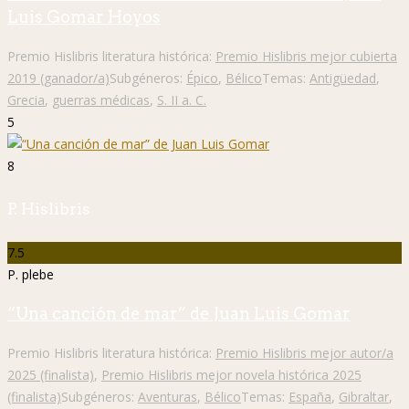
Luis Gomar Hoyos
Premio Hislibris literatura histórica:
Premio Hislibris mejor cubierta
2019 (ganador/a)
Subgéneros:
Épico
,
Bélico
Temas:
Antigüedad
,
Grecia
,
guerras médicas
,
S. II a. C.
5
8
P. Hislibris
7.5
P. plebe
“Una canción de mar” de Juan Luis Gomar
Premio Hislibris literatura histórica:
Premio Hislibris mejor autor/a
2025 (finalista)
,
Premio Hislibris mejor novela histórica 2025
(finalista)
Subgéneros:
Aventuras
,
Bélico
Temas:
España
,
Gibraltar
,