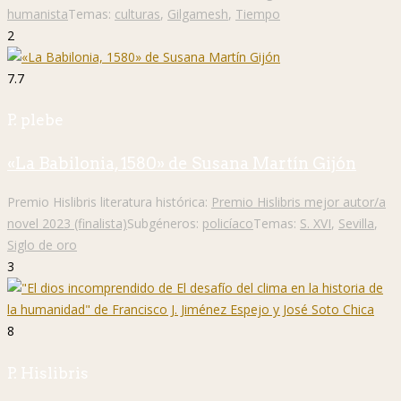
humanista
Temas:
culturas
,
Gilgamesh
,
Tiempo
2
7.7
P. plebe
«La Babilonia, 1580» de Susana Martín Gijón
Premio Hislibris literatura histórica:
Premio Hislibris mejor autor/a
novel 2023 (finalista)
Subgéneros:
policíaco
Temas:
S. XVI
,
Sevilla
,
Siglo de oro
3
8
P. Hislibris