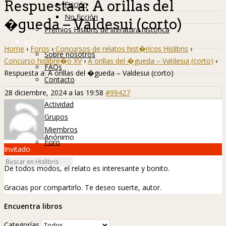
Respuesta a: A orillas del
Ficción
No ficción
�gueda – Valdesui (corto)
Premios Hislibris de literatura histórica
Info
Home
›
Foros
›
Concursos de relatos hist�ricos Hislibris
›
Sobre nosotros
Concurso hislibre�o XV
›
A orillas del �gueda – Valdesui (corto)
›
FAQs
Respuesta a: A orillas del �gueda – Valdesui (corto)
Contacto
Hislibreños
28 diciembre, 2024 a las 19:58
#99427
Actividad
Grupos
Miembros
Anónimo
Foro
Invitado
De todos modos, el relato es interesante y bonito.
Gracias por compartirlo. Te deseo suerte, autor.
Encuentra libros
Categorías