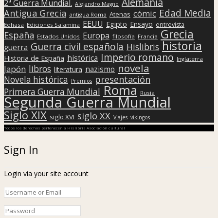
Alemania
2ª Guerra Mundial.
Alejandro Magno
Edad Media
Antigua Grecia
cómic
Atenas
antigua Roma
EEUU
Egipto
Ensayo
entrevista
Edhasa
Ediciones Salamina
Grecia
España
Europa
Estados Unidos
filosofía
Francia
historia
Guerra civil española
Hislibris
guerra
Imperio romano
histórica
Historia de España
Inglaterra
novela
libros
Japón
nazismo
literatura
presentación
Novela histórica
Premios
Roma
Primera Guerra Mundial
Rusia
Segunda Guerra Mundial
Siglo XIX
siglo XX
siglo XVI
Viajes
vikingos
Todos los derechos pertenecen a Hislibris Asociación cultural
Sign In
Login via your site account