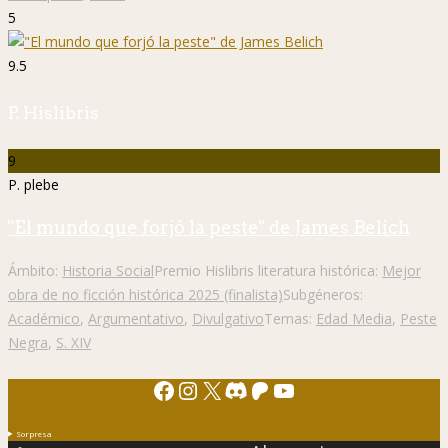
5
9.5
P. Hislibris
9
P. plebe
"El mundo que forjó la peste" de James Belich
Ámbito:
Historia Social
Premio Hislibris literatura histórica:
Mejor
obra de no ficción histórica 2025 (finalista)
Subgéneros:
Académico
,
Argumentativo
,
Divulgativo
Temas:
Edad Media
,
Peste
Negra
,
S. XIV
Facebook
Instagram
X
Discord
Patreon
YouTube
Sorpresa