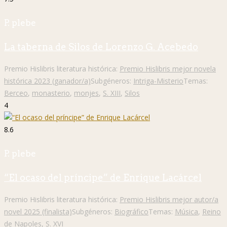
P. plebe
La taberna de Silos de Lorenzo G. Acebedo
Premio Hislibris literatura histórica:
Premio Hislibris mejor novela
histórica 2023 (ganador/a)
Subgéneros:
Intriga-Misterio
Temas:
Berceo
,
monasterio
,
monjes
,
S. XIII
,
Silos
4
8.6
P. plebe
“El ocaso del príncipe” de Enrique Lacárcel
Premio Hislibris literatura histórica:
Premio Hislibris mejor autor/a
novel 2025 (finalista)
Subgéneros:
Biográfico
Temas:
Música
,
Reino
de Napoles
,
S. XVI