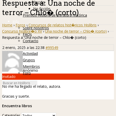
Respuesta a: Una noche de
Ficción
No ficción
terror – Chlo� (corto)
Premios Hislibris de literatura histórica
Info
Home
›
Foros
›
Concursos de relatos hist�ricos Hislibris
›
Sobre nosotros
Concurso hislibre�o XV
›
Una noche de terror – Chlo� (corto)
›
FAQs
Respuesta a: Una noche de terror – Chlo� (corto)
Contacto
Hislibreños
2 enero, 2025 a las 22:38
#99549
Actividad
Grupos
Miembros
Anónimo
Foro
Invitado
No me ha llegado el relato, autora.
Gracias y suerte.
Encuentra libros
Categorías