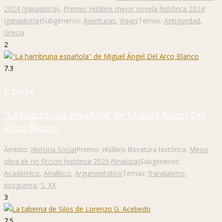
2024 (ganador/a)
,
Premio Hislibris mejor novela histórica 2024
(ganador/a)
Subgéneros:
Aventuras
,
Viajes
Temas:
Antigüedad
,
Grecia
2
7.3
P. plebe
"La hambruna española" de Miguel Ángel Del
Arco Blanco
Ámbito:
Historia Social
Premio Hislibris literatura histórica:
Mejor
obra de no ficción histórica 2025 (finalista)
Subgéneros:
Académico
,
Analítico
,
Argumentativo
Temas:
franquismo
,
posguerra
,
S. XX
3
7.5