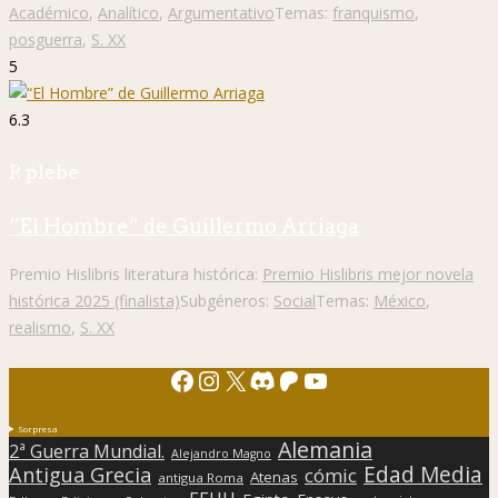
Académico
,
Analítico
,
Argumentativo
Temas:
franquismo
,
posguerra
,
S. XX
5
6.3
P. plebe
“El Hombre” de Guillermo Arriaga
Premio Hislibris literatura histórica:
Premio Hislibris mejor novela
histórica 2025 (finalista)
Subgéneros:
Social
Temas:
México
,
realismo
,
S. XX
Facebook
Instagram
X
Discord
Patreon
YouTube
Sorpresa
Alemania
2ª Guerra Mundial.
Alejandro Magno
Edad Media
Antigua Grecia
cómic
Atenas
antigua Roma