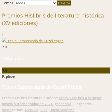
Temas
Premios Hislibris de literatura histórica
(XV ediciones)
1
7.8
P. Hislibris
7.4
P. plebe
Tren a Samarcanda de Guzel Yájina
Premio Hislibris literatura histórica:
Premio Hislibris a la mejor
novela histórica traducida 2024 (ganador/a)
Subgéneros:
Viajes
Temas:
Años 20
,
S. XX
,
Unión Soviética