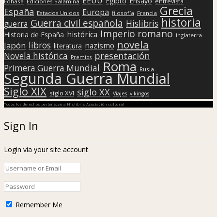
EEUU
Egipto
Ensayo
entrevista
Edhasa
Ediciones Salamina
Grecia
España
Europa
Estados Unidos
filosofía
Francia
historia
Guerra civil española
Hislibris
guerra
Imperio romano
histórica
Historia de España
Inglaterra
novela
libros
Japón
nazismo
literatura
presentación
Novela histórica
Premios
Roma
Primera Guerra Mundial
Rusia
Segunda Guerra Mundial
Siglo XIX
siglo XX
siglo XVI
Viajes
vikingos
Todos los derechos pertenecen a Hislibris Asociación cultural
Sign In
Login via your site account
Remember Me