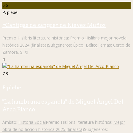
6.6
P. plebe
«Cantigas de sangre» de Nieves Muñoz
Premio Hislibris literatura histórica:
Premio Hislibris mejor novela
histórica 2024 (finalista)
Subgéneros:
Épico
,
Bélico
Temas:
Cerco de
Zamora
,
S. XI
4
7.3
P. plebe
"La hambruna española" de Miguel Ángel Del
Arco Blanco
Ámbito:
Historia Social
Premio Hislibris literatura histórica:
Mejor
obra de no ficción histórica 2025 (finalista)
Subgéneros: