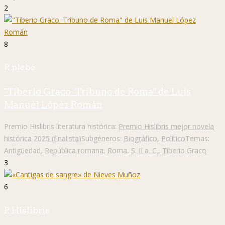
2
8
P. plebe
"Tiberio Graco. Tribuno de Roma" de Luis
Manuel López Román
Premio Hislibris literatura histórica:
Premio Hislibris mejor novela
histórica 2025 (finalista)
Subgéneros:
Biográfico
,
Político
Temas:
Antigüedad
,
República romana
,
Roma
,
S. II a. C.
,
Tiberio Graco
3
6
P. Hislibris