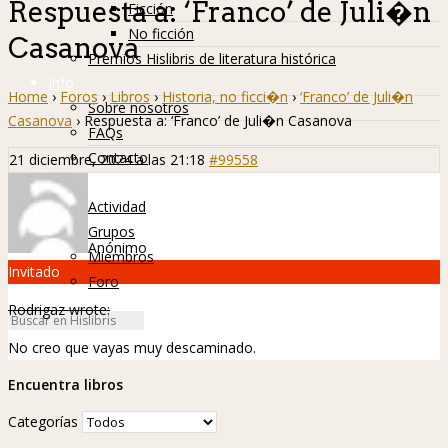
Respuesta a: ‘Franco’ de Juli�n
Ficción
No ficción
Casanova
Premios Hislibris de literatura histórica
Info
Home
›
Foros
›
Libros
›
Historia, no ficci�n
›
‘Franco’ de Juli�n
Sobre nosotros
Casanova
›
Respuesta a: ‘Franco’ de Juli�n Casanova
FAQs
Contacto
21 diciembre, 2024 a las 21:18
#99558
Hislibreños
Actividad
Grupos
Anónimo
Miembros
Invitado
Foro
Rodrigaz wrote:
No creo que vayas muy descaminado.
Encuentra libros
Categorías