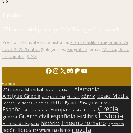
8.6
P. plebe
“El ocaso del príncipe” de Enrique Lacárcel
Premio Hislibris literatura histórica:
Premio Hislibris mejor autor/a
novel 2025 (finalista)
Subgéneros:
Biográfico
Temas:
Música
,
Reino
de Napoles
,
S. XVI
Facebook
Instagram
X
Discord
Patreon
YouTube
Sorpresa
Alemania
2ª Guerra Mundial.
Alejandro Magno
Edad Media
Antigua Grecia
cómic
Atenas
antigua Roma
EEUU
Egipto
Ensayo
entrevista
Edhasa
Ediciones Salamina
Grecia
España
Europa
Estados Unidos
filosofía
Francia
historia
Guerra civil española
Hislibris
guerra
Imperio romano
histórica
Historia de España
Inglaterra
novela
libros
Japón
nazismo
literatura