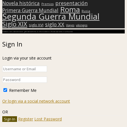
presentación
Novela histórica
Premios
Roma
Primera Guerra Mundial
Rusia
Segunda Guerra Mundial
Siglo XIX
siglo XX
siglo XVI
Viajes
vikingos
Todos los derechos pertenecen a Hislibris Asociación cultural
Sign In
Login via your site account
Remember Me
Or login via a social network account
OR
Register
Lost Password