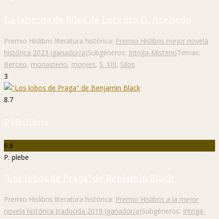
La taberna de Silos de Lorenzo G. Acebedo
Premio Hislibris literatura histórica:
Premio Hislibris mejor novela
histórica 2023 (ganador/a)
Subgéneros:
Intriga-Misterio
Temas:
Berceo
,
monasterio
,
monjes
,
S. XIII
,
Silos
3
8.7
P. Hislibris
6.8
P. plebe
"Los lobos de Praga" de Benjamin Black
Premio Hislibris literatura histórica:
Premio Hislibris a la mejor
novela histórica traducida 2019 (ganador/a)
Subgéneros:
Intriga-