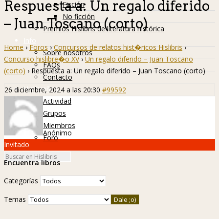
Respuesta a: Un regalo diferido
Ficción
No ficción
– Juan Toscano (corto)
Premios Hislibris de literatura histórica
Info
Home
›
Foros
›
Concursos de relatos hist�ricos Hislibris
›
Sobre nosotros
Concurso hislibre�o XV
›
Un regalo diferido – Juan Toscano
FAQs
(corto)
›
Respuesta a: Un regalo diferido – Juan Toscano (corto)
Contacto
Hislibreños
26 diciembre, 2024 a las 20:30
#99592
Actividad
Grupos
Miembros
Anónimo
Foro
Invitado
Encuentra libros
Categorías
Temas