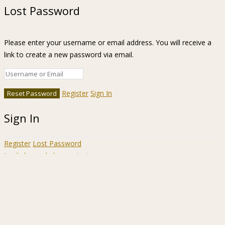
Lost Password
Please enter your username or email address. You will receive a
link to create a new password via email.
Register
Sign In
Sign In
Register
Lost Password
Ir a la barra de herramientas
Acerca
WordPress.org
de
Documentación
WordPress
Aprende WordPress
Soporte
Sugerencias