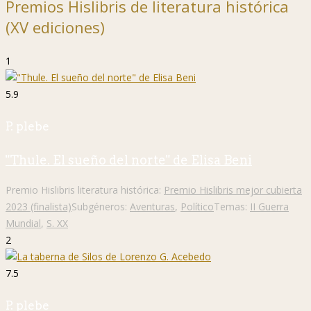
Premios Hislibris de literatura histórica
(XV ediciones)
1
5.9
P. plebe
"Thule. El sueño del norte" de Elisa Beni
Premio Hislibris literatura histórica:
Premio Hislibris mejor cubierta
2023 (finalista)
Subgéneros:
Aventuras
,
Político
Temas:
II Guerra
Mundial
,
S. XX
2
7.5
P. plebe