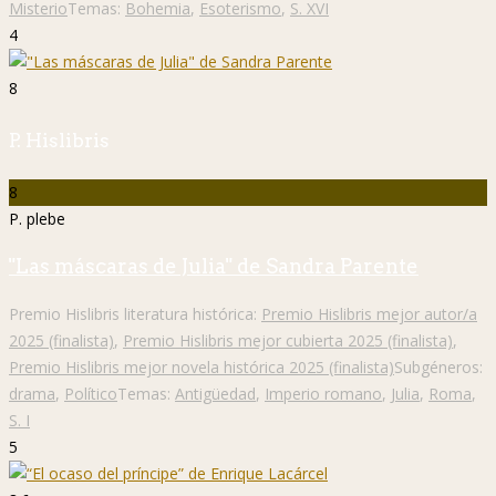
Misterio
Temas:
Bohemia
,
Esoterismo
,
S. XVI
4
8
P. Hislibris
8
P. plebe
"Las máscaras de Julia" de Sandra Parente
Premio Hislibris literatura histórica:
Premio Hislibris mejor autor/a
2025 (finalista)
,
Premio Hislibris mejor cubierta 2025 (finalista)
,
Premio Hislibris mejor novela histórica 2025 (finalista)
Subgéneros:
drama
,
Político
Temas:
Antigüedad
,
Imperio romano
,
Julia
,
Roma
,
S. I
5