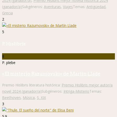
2024 (ganador/a)
,
Premio Hislibris mejor novela histórica 2024
(ganador/a)
Subgéneros:
Aventuras
,
Viajes
Temas:
Antigüedad
,
Grecia
2
5
P. Hislibris
8
P. plebe
«El misterio Razumovski» de Martín Llade
Premio Hislibris literatura histórica:
Premio Hislibris mejor autor/a
novel 2024 (ganador/a)
Subgéneros:
Intriga-Misterio
Temas:
Beethoven
,
Música
,
S. XIX
3
5.9