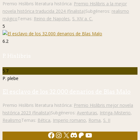
Premio Hislibris literatura histórica:
Premio Hislibris a la mejor
novela histórica traducida 2024 (finalista)
Subgéneros:
realismo
mágico
Temas:
Reino de Napoles
,
S. XIV a. C.
5
6.2
P. Hislibris
5.7
P. plebe
El esclavo de los 32.000 denarios de Blas Malo
Premio Hislibris literatura histórica:
Premio Hislibris mejor novela
histórica 2023 (finalista)
Subgéneros:
Aventuras
,
Intriga-Misterio
,
Realismo
Temas:
Bética
,
Imperio romano
,
Roma
,
S. II
Facebook
Instagram
X
Discord
Patreon
YouTube