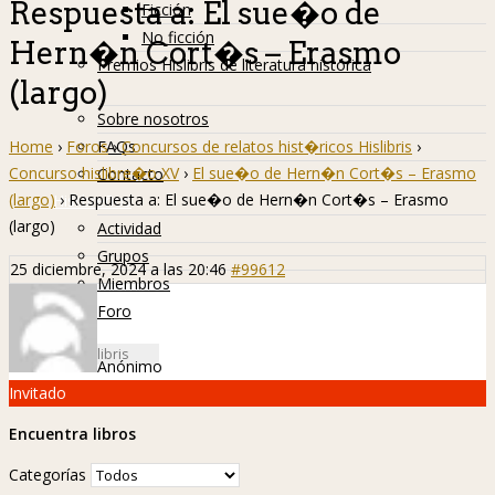
Respuesta a: El sue�o de
Ficción
No ficción
Hern�n Cort�s – Erasmo
Premios Hislibris de literatura histórica
(largo)
Info
Sobre nosotros
Home
›
Foros
›
Concursos de relatos hist�ricos Hislibris
›
FAQs
Concurso hislibre�o XV
›
El sue�o de Hern�n Cort�s – Erasmo
Contacto
(largo)
›
Respuesta a: El sue�o de Hern�n Cort�s – Erasmo
Hislibreños
(largo)
Actividad
Grupos
25 diciembre, 2024 a las 20:46
#99612
Miembros
Foro
Anónimo
Invitado
Encuentra libros
Categorías