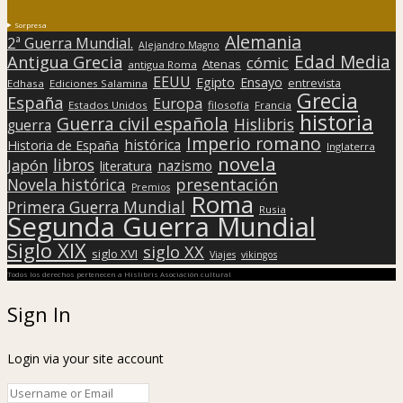
Sorpresa
Alemania
2ª Guerra Mundial.
Alejandro Magno
Edad Media
Antigua Grecia
cómic
Atenas
antigua Roma
EEUU
Egipto
Ensayo
entrevista
Edhasa
Ediciones Salamina
Grecia
España
Europa
Estados Unidos
filosofía
Francia
historia
Guerra civil española
Hislibris
guerra
Imperio romano
histórica
Historia de España
Inglaterra
novela
libros
Japón
nazismo
literatura
presentación
Novela histórica
Premios
Roma
Primera Guerra Mundial
Rusia
Segunda Guerra Mundial
Siglo XIX
siglo XX
siglo XVI
Viajes
vikingos
Todos los derechos pertenecen a Hislibris Asociación cultural
Sign In
Login via your site account