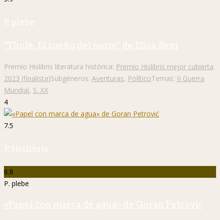
P. plebe
"Thule. El sueño del norte" de Elisa Beni
Premio Hislibris literatura histórica:
Premio Hislibris mejor cubierta
2023 (finalista)
Subgéneros:
Aventuras
,
Político
Temas:
II Guerra
Mundial
,
S. XX
4
7.5
P. Hislibris
6.8
P. plebe
«Papel con marca de agua» de Goran Petrović